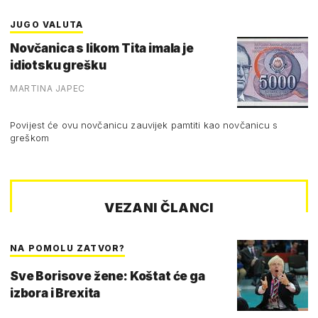
JUGO VALUTA
Novčanica s likom Tita imala je
idiotsku grešku
MARTINA JAPEC
Povijest će ovu novčanicu zauvijek pamtiti kao novčanicu s
greškom
VEZANI ČLANCI
NA POMOLU ZATVOR?
Sve Borisove žene: Koštat će ga
izbora i Brexita