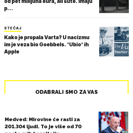
od pet milijuna eura, ali šute. Imaju
p…
STEČAJ
Kako je propala Varta? U nacizmu
im je veza bio Goebbels. 'Ubio' ih
Apple