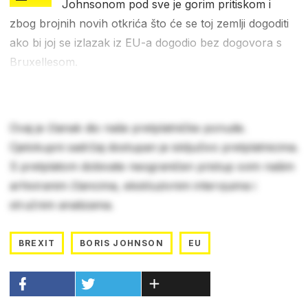
Johnsonom pod sve je gorim pritiskom i
zbog brojnih novih otkrića što će se toj zemlji dogoditi
ako bi joj se izlazak iz EU-a dogodio bez dogovora s
Bruxellesom.
Ovaj je članak dio naše pretplatničke ponude.
Cjelokupni sadržaj dostupan je isključivo pretplatnicima.
S pretplatom dobivate neograničen pristup svim našim
arhiviranim člancima, ekskluzivnim intervjuima i
stručnim analizama.
BREXIT
BORIS JOHNSON
EU