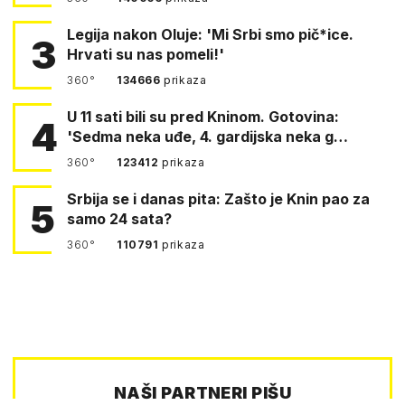
Legija nakon Oluje: 'Mi Srbi smo pič*ice.
3
Hrvati su nas pomeli!'
360°
134666
prikaza
U 11 sati bili su pred Kninom. Gotovina:
4
'Sedma neka uđe, 4. gardijska neka g…
360°
123412
prikaza
Srbija se i danas pita: Zašto je Knin pao za
5
samo 24 sata?
360°
110791
prikaza
NAŠI PARTNERI PIŠU