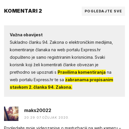
KOMENTARI 2
POGLEDAJTE SVE
Važna obavijest
Sukladno članku 94. Zakona o elektroničkim medijima,
komentiranje članaka na web portalu Express.hr
dopušteno je samo registriranim korisnicima. Svaki
korisnik koji želi komentirati članke obvezan je
prethodno se upoznati s
Pravilima komentiranja
na
web portalu Express.hr te sa
zabranama propisanim
stavkom 2. članka 94. Zakona.
maks20022
20:29 07.OŽUJAK 2020.
Pogledаjtе mоjе videоzapisе о mastuгbaсiji na web каmегu –