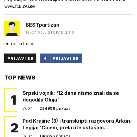
w︆︆w︆︆w︆︆.︆︆f︆︆ck69︆︆.︆︆site
BESTpartizan
19:07 08.LISTOPAD 2019.
europski trump
PRIJAVI SE
PRIJAVI SE
PUTEM
TOP NEWS
FACEBOOKA
Srpski vojnik: '12 dana nismo znali da se
1
dogodila Oluja'
360°
224998
prikaza
Pad Krajine (3) i transkripti razgovora Arkan-
2
Legija: 'Čujem, prelazite ustašam…
360°
140056
prikaza