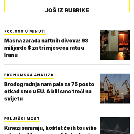
JOŠ IZ RUBRIKE
700.000 U MINUTI
Masna zarada naftnih divova: 93
milijarde $ za tri mjeseca rata u
Iranu
EKONOMSKA ANALIZA
Brodogradnja nam pala za 75 posto
otkad smo u EU. A bili smo treći na
svijetu
PELJEŠKI MOST
Kinezi saniraju, koštat će ih to i više