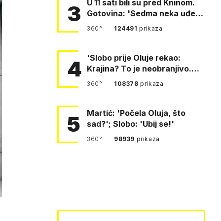
U 11 sati bili su pred Kninom.
3
Gotovina: 'Sedma neka uđe,
4. gardijska neka g…
360°
124491
prikaza
'Slobo prije Oluje rekao:
4
Krajina? To je neobranjivo.
Tuđmana zvao Krivousti'
360°
108378
prikaza
Martić: 'Počela Oluja, što
5
sad?'; Slobo: 'Ubij se!'
360°
98939
prikaza