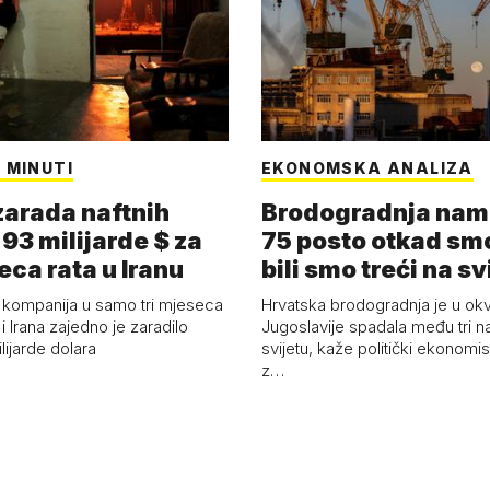
 MINUTI
EKONOMSKA ANALIZA
arada naftnih
Brodogradnja nam 
93 milijarde $ za
75 posto otkad smo
eca rata u Iranu
bili smo treći na sv
 kompanija u samo tri mjeseca
Hrvatska brodogradnja je u okv
i Irana zajedno je zaradilo
Jugoslavije spadala među tri n
ijarde dolara
svijetu, kaže politički ekonomis
z…