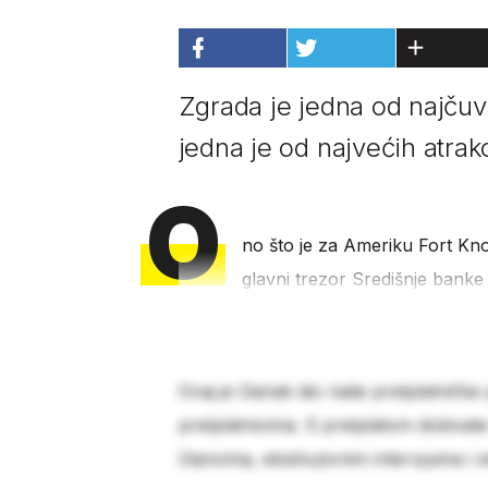
Zgrada je jedna od najčuva
jedna je od najvećih atrak
O
no što je za Ameriku Fort Kn
glavni trezor Središnje banke
Ovaj je članak dio naše pretplatničke
pretplatnicima. S pretplatom dobivat
člancima, ekskluzivnim intervjuima i 