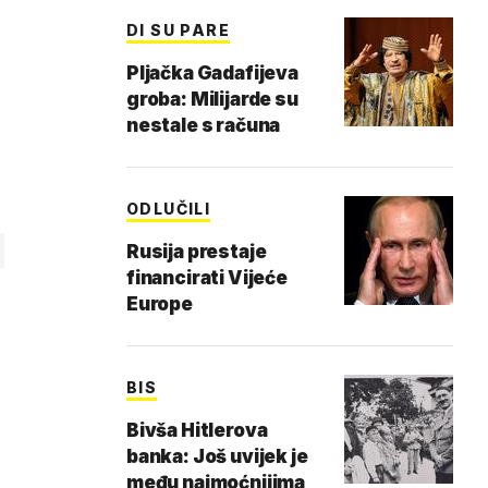
DI SU PARE
Pljačka Gadafijeva
groba: Milijarde su
nestale s računa
ODLUČILI
Rusija prestaje
financirati Vijeće
Europe
BIS
Bivša Hitlerova
banka: Još uvijek je
među najmoćnijima