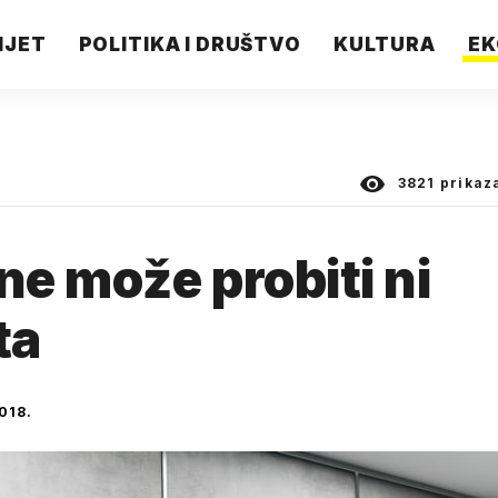
IJET
POLITIKA I DRUŠTVO
KULTURA
EK
3821
prikaz
ne može probiti ni
ta
018.