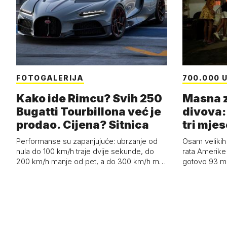
FOTOGALERIJA
700.000 U
Kako ide Rimcu? Svih 250
Masna z
Bugatti Tourbillona već je
divova: 
prodao. Cijena? Sitnica
tri mjes
Performanse su zapanjujuće: ubrzanje od
Osam velikih
nula do 100 km/h traje dvije sekunde, do
rata Amerike 
200 km/h manje od pet, a do 300 km/h m…
gotovo 93 mil