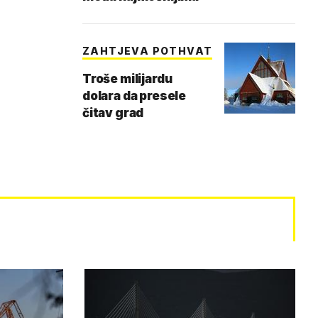
ZAHTJEVA POTHVAT
Troše milijardu
dolara da presele
čitav grad