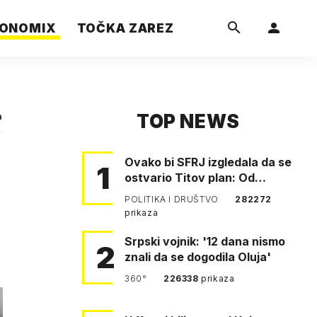
ONOMIX
TOČKA ZAREZ
TOP NEWS
a
Ovako bi SFRJ izgledala da se
1
ostvario Titov plan: Od
Klagenfurta do Istanbula!
POLITIKA I DRUŠTVO
282272
prikaza
Srpski vojnik: '12 dana nismo
2
znali da se dogodila Oluja'
360°
226338
prikaza