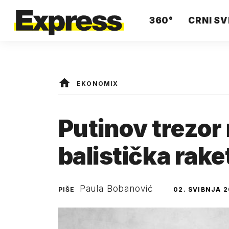
360°
CRNI SV
EKONOMIX
Putinov trezor 
balistička rake
Paula Bobanović
PIŠE
02. SVIBNJA 2