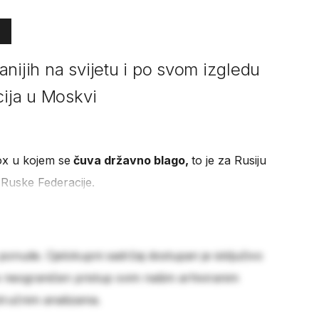
nijih na svijetu i po svom izgledu
cija u Moskvi
ox u kojem se
čuva državno blago,
to je za Rusiju
 Ruske Federacije.
 ponude. Cjelokupni sadržaj dostupan je isključivo
e neograničen pristup svim našim arhiviranim
stručnim analizama.