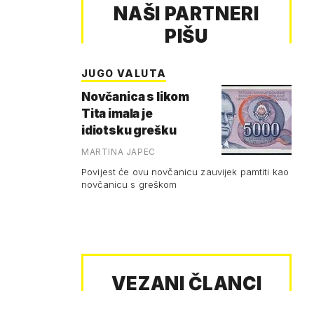
NAŠI PARTNERI
PIŠU
JUGO VALUTA
Novčanica s likom
Tita imala je
idiotsku grešku
MARTINA JAPEC
Povijest će ovu novčanicu zauvijek pamtiti kao
novčanicu s greškom
VEZANI ČLANCI