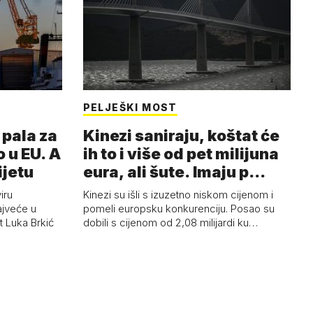
PELJEŠKI MOST
pala za
Kinezi saniraju, koštat će
 u EU. A
ih to i više od pet milijuna
ijetu
eura, ali šute. Imaju p…
iru
Kinezi su išli s izuzetno niskom cijenom i
ajveće u
pomeli europsku konkurenciju. Posao su
t Luka Brkić
dobili s cijenom od 2,08 milijardi ku…