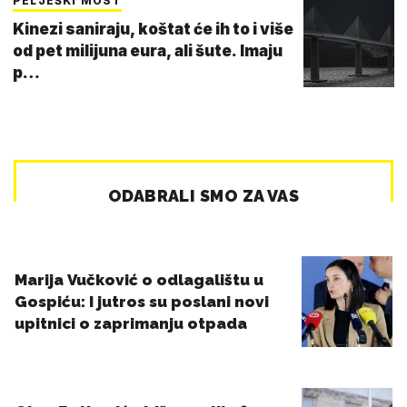
PELJEŠKI MOST
Kinezi saniraju, koštat će ih to i više
od pet milijuna eura, ali šute. Imaju
p…