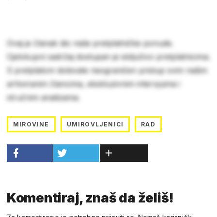
Ovaj je članak dio naše pretplatničke ponude.
Cjelokupni sadržaj dostupan je isključivo pretplatnicima.
S pretplatom dobivate neograničen pristup svim našim
arhiviranim člancima, ekskluzivnim intervjuima i
stručnim analizama.
MIROVINE
UMIROVLJENICI
RAD
Komentiraj, znaš da želiš!