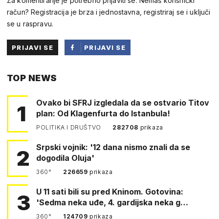
Za komentiranje je potrebno prijaviti se. Nemaš korisnički
račun? Registracija je brza i jednostavna, registriraj se i uključi
se u raspravu.
PRIJAVI SE
PRIJAVI SE
PUTEM
TOP NEWS
FACEBOOKA
Ovako bi SFRJ izgledala da se ostvario Titov
1
plan: Od Klagenfurta do Istanbula!
POLITIKA I DRUŠTVO
282708
prikaza
Srpski vojnik: '12 dana nismo znali da se
2
dogodila Oluja'
360°
226659
prikaza
U 11 sati bili su pred Kninom. Gotovina:
3
'Sedma neka uđe, 4. gardijska neka g…
360°
124709
prikaza