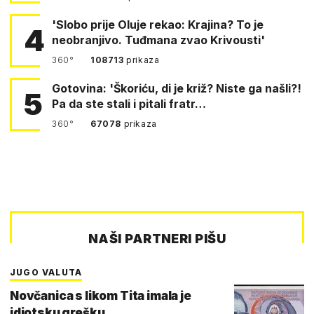
'Slobo prije Oluje rekao: Krajina? To je
4
neobranjivo. Tuđmana zvao Krivousti'
360°
108713
prikaza
Gotovina: 'Škoriću, di je križ? Niste ga našli?!
5
Pa da ste stali i pitali fratr…
360°
67078
prikaza
NAŠI PARTNERI PIŠU
JUGO VALUTA
Novčanica s likom Tita imala je
idiotsku grešku