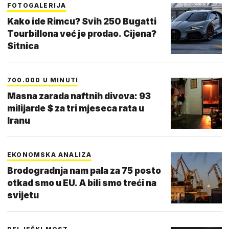
FOTOGALERIJA
Kako ide Rimcu? Svih 250 Bugatti
Tourbillona već je prodao. Cijena?
Sitnica
700.000 U MINUTI
Masna zarada naftnih divova: 93
milijarde $ za tri mjeseca rata u
Iranu
EKONOMSKA ANALIZA
Brodogradnja nam pala za 75 posto
otkad smo u EU. A bili smo treći na
svijetu