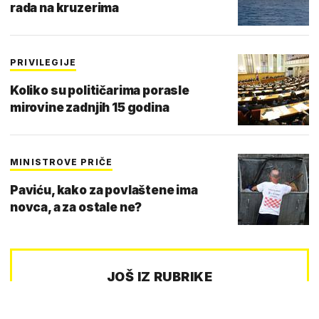
rada na kruzerima
PRIVILEGIJE
Koliko su političarima porasle
mirovine zadnjih 15 godina
MINISTROVE PRIČE
Paviću, kako za povlaštene ima
novca, a za ostale ne?
JOŠ IZ RUBRIKE