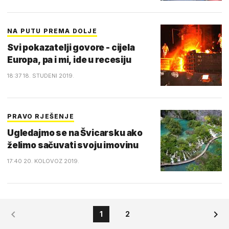
NA PUTU PREMA DOLJE
Svi pokazatelji govore - cijela
Europa, pa i mi, ide u recesiju
18:37 18. STUDENI 2019.
PRAVO RJEŠENJE
Ugledajmo se na Švicarsku ako
želimo sačuvati svoju imovinu
17:40 20. KOLOVOZ 2019.
1
2