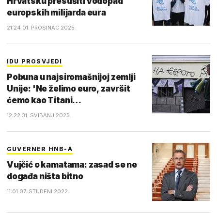
Hrvatsku presušiti vodopad
europskih milijarda eura
21:24 01. PROSINAC 2025.
IDU PROSVJEDI
Pobuna u najsiromašnijoj zemlji
Unije: 'Ne želimo euro, završit
ćemo kao Titani…
12:22 31. SVIBANJ 2025.
GUVERNER HNB-A
Vujčić o kamatama: zasad se ne
događa ništa bitno
11:01 07. STUDENI 2022.