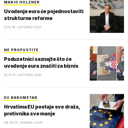
MARIO HOLZNER
Uvođenje eura će pojednostaviti
strukturne reforme
11:55 18. LISTOPAD 2021.
NE PROPUSTITE
Poduzetnici saznajte što će
uvođenje eura značiti za biznis
10:41 12. LISTOPAD 2021.
EU BAROMETAR
Hrvatima EU postaje sve draža,
protivnika sve manje
08:39 10. SVIBANJ 2021.