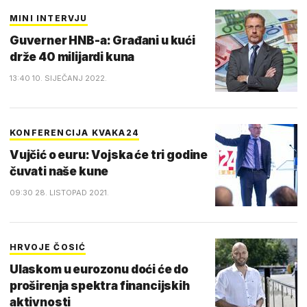
MINI INTERVJU
Guverner HNB-a: Građani u kući
drže 40 milijardi kuna
13:40 10. SIJEČANJ 2022.
KONFERENCIJA KVAKA24
Vujčić o euru: Vojska će tri godine
čuvati naše kune
09:30 28. LISTOPAD 2021.
HRVOJE ČOSIĆ
Ulaskom u eurozonu doći će do
proširenja spektra financijskih
aktivnosti