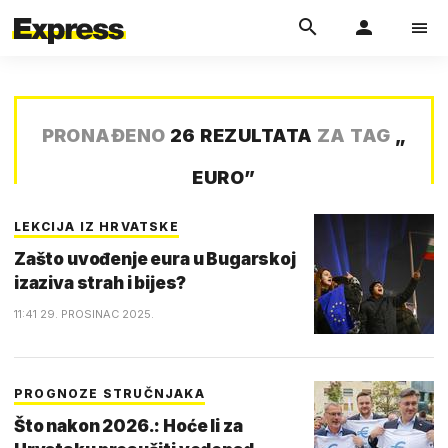
PRONAĐENO
26 REZULTATA
ZA TAG
„
EURO
”
LEKCIJA IZ HRVATSKE
Zašto uvođenje eura u Bugarskoj
izaziva strah i bijes?
11:41 29. PROSINAC 2025.
PROGNOZE STRUČNJAKA
Što nakon 2026.: Hoće li za