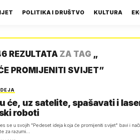
IJET
POLITIKA I DRUŠTVO
KULTURA
EK
6 REZULTATA
ZA TAG
„
ĆE PROMIJENITI SVIJET
”
IDEJA
u će, uz satelite, spašavati i laser
ki roboti
es se u svojih "Pedeset ideja koja će promijeniti svijet" bavi i n
elite za razumi…