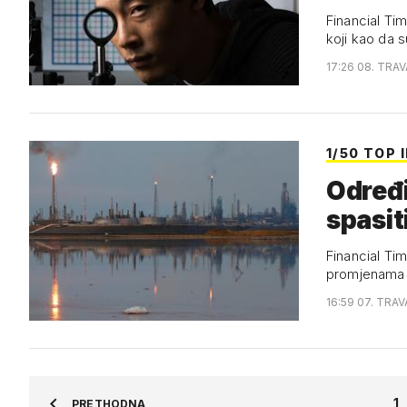
Financial Tim
koji kao da 
17:26 08. TRAV
1/50 TOP 
Određi
spasiti
Financial Tim
promjenama t
16:59 07. TRAV
1
PRETHODNA