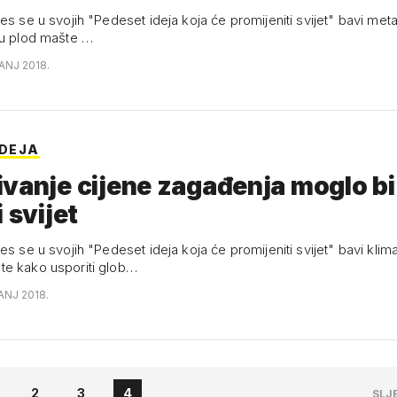
es se u svojih "Pedeset ideja koja će promijeniti svijet" bavi met
su plod mašte …
ANJ 2018.
IDEJA
vanje cijene zagađenja moglo bi
 svijet
es se u svojih "Pedeset ideja koja će promijeniti svijet" bavi klim
e kako usporiti glob…
ANJ 2018.
2
3
4
SLJ