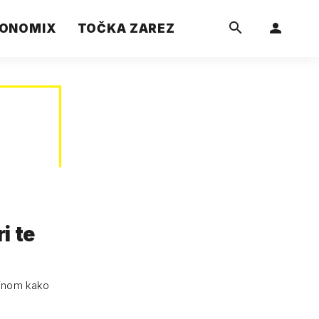
ONOMIX
TOČKA ZAREZ
i te
ačinom kako