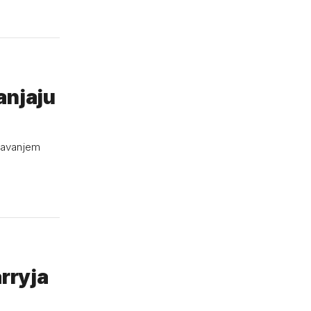
anjaju
ašavanjem
arryja