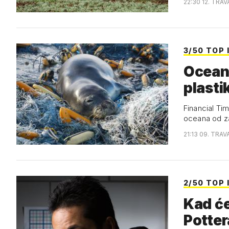
22:30 12. TRAV
3/50 TOP 
Oceani
plasti
Financial Tim
oceana od z
21:13 09. TRAV
2/50 TOP 
Kad će
Potte