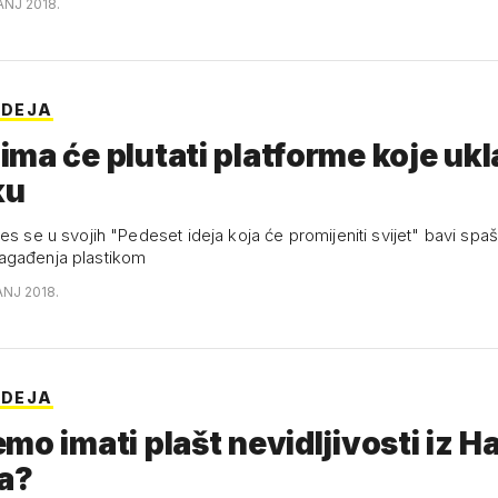
ANJ 2018.
IDEJA
ma će plutati platforme koje ukl
ku
es se u svojih "Pedeset ideja koja će promijeniti svijet" bavi sp
agađenja plastikom
ANJ 2018.
IDEJA
mo imati plašt nevidljivosti iz H
ra?