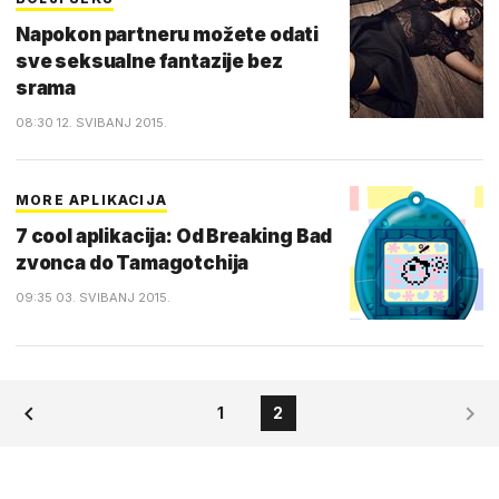
Napokon partneru možete odati
sve seksualne fantazije bez
srama
08:30 12. SVIBANJ 2015.
MORE APLIKACIJA
7 cool aplikacija: Od Breaking Bad
zvonca do Tamagotchija
09:35 03. SVIBANJ 2015.
1
2