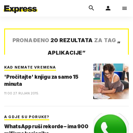
PRONAĐENO
20 REZULTATA
ZA TAG
„
APLIKACIJE
”
KAD NEMATE VREMENA
'Pročitajte' knjigu za samo 15
minuta
11:00 27. RUJAN 2015.
A GDJE SU PORUKE?
WhatsApp ruši rekorde – ima 900