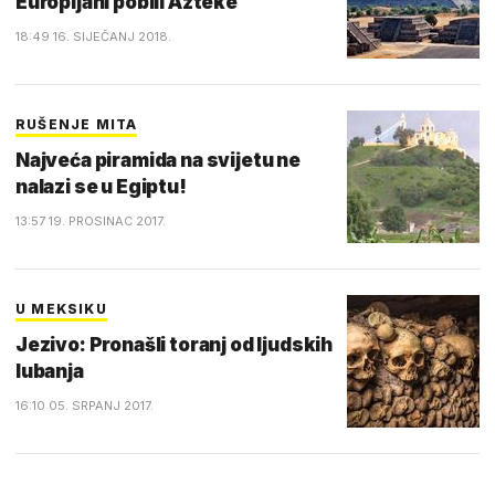
Europljani pobili Azteke
18:49 16. SIJEČANJ 2018.
RUŠENJE MITA
Najveća piramida na svijetu ne
nalazi se u Egiptu!
13:57 19. PROSINAC 2017.
U MEKSIKU
Jezivo: Pronašli toranj od ljudskih
lubanja
16:10 05. SRPANJ 2017.