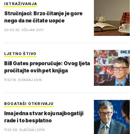
ISTRAŽIVANJA
Stručnjaci: Brzo čitanje je gore
nego da ne čitate uopće
20:00 25. OŽUJAK 2017.
LJETNO ŠTIVO
Bill Gates preporučuje: Ovog ljeta
pročitajte ovih pet knjiga
11:53 18. SVIBANJ 2016.
BOGATAŠI OTKRIVAJU
Ima jedna stvar koju najbogatiji
rade i to besplatno
11:55 06. SIJEČANJ 2016.