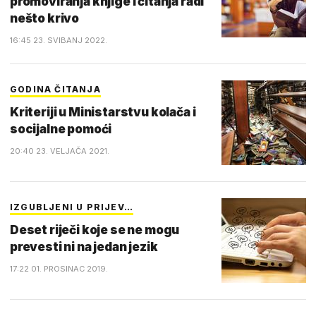
promoviranja knjige i čitanja radi
nešto krivo
16:45 23. SVIBANJ 2022.
GODINA ČITANJA
Kriteriji u Ministarstvu kolača i
socijalne pomoći
20:40 23. VELJAČA 2021.
IZGUBLJENI U PRIJEV…
Deset riječi koje se ne mogu
prevesti ni na jedan jezik
17:22 01. PROSINAC 2019.