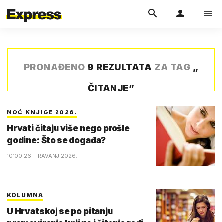
PRONAĐENO
9 REZULTATA
ZA TAG
„
ČITANJE
”
NOĆ KNJIGE 2026.
Hrvati čitaju više nego prošle
godine: Što se događa?
10:00 26. TRAVANJ 2026.
KOLUMNA
U Hrvatskoj se po pitanju