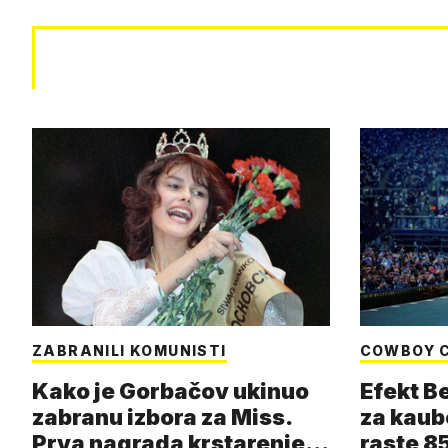
ZABRANILI KOMUNISTI
COWBOY 
Kako je Gorbačov ukinuo
Efekt B
zabranu izbora za Miss.
za kaub
Prva nagrada krstarenje
raste 85