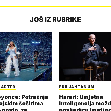
JOŠ IZ RUBRIKE
CARTER
BRILJANTAN UM
eyonce: Potražnja
Harari: Umjetna
ojskim šeširima
inteligencija možd
 posto, za
posljedicu imati p