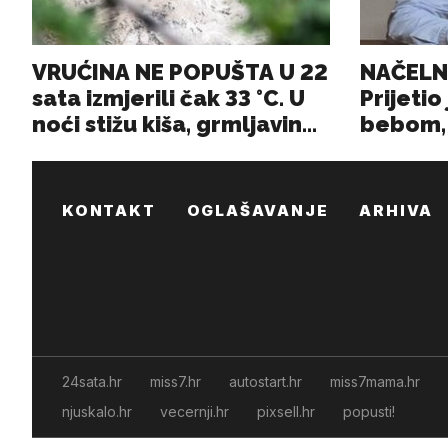
KONTAKT
OGLAŠAVANJE
ARHIVA
24sata.hr
miss7.hr
autostart.hr
miss7mama.hr
njuskalo.hr
vecernji.hr
pixsell.hr
popusti!