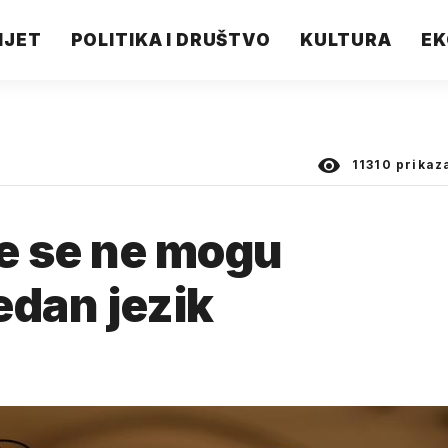
IJET
POLITIKA I DRUŠTVO
KULTURA
EK
11310
prikaz
je se ne mogu
jedan jezik