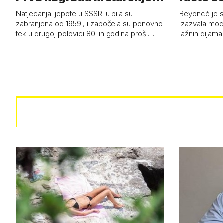
Jadran…
čizmam
Natjecanja ljepote u SSSR-u bila su
Beyoncé je 
zabranjena od 1959., i započela su ponovno
izazvala mod
tek u drugoj polovici 80-ih godina prošl…
lažnih dijam