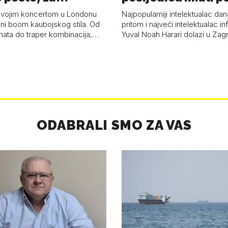
a 53 p…
kolaps čovje…
svojim koncertom u Londonu
Najpopularniji intelektualac dan
ni boom kaubojskog stila. Od
pritom i najveći intelektualac i
anata do traper kombinacija,…
Yuval Noah Harari dolazi u Za