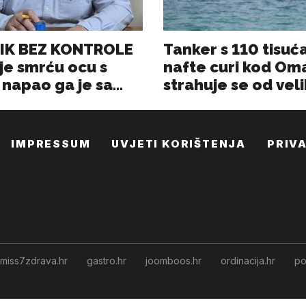
IMPRESSUM
UVJETI KORIŠTENJA
PRIV
miss7zdrava.hr
gastro.hr
joomboos.hr
ordinacija.hr
po