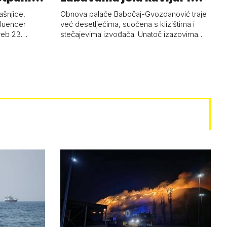
pud…
ašnjice,
Obnova palače Babočaj-Gvozdanović traje
nfluencer
već desetljećima, suočena s klizištima i
greb 23…
stečajevima izvođača. Unatoč izazovima…