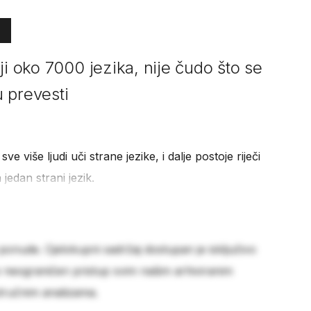
ji oko 7000 jezika, nije čudo što se
 prevesti
 sve više ljudi uči strane jezike, i dalje postoje riječi
jedan strani jezik.
 ponude. Cjelokupni sadržaj dostupan je isključivo
e neograničen pristup svim našim arhiviranim
stručnim analizama.