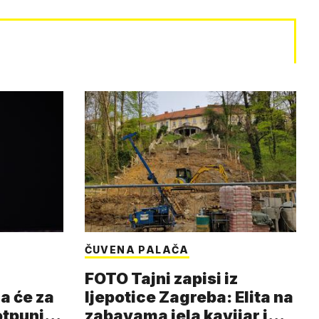
ČUVENA PALAČA
FOTO Tajni zapisi iz
a će za
ljepotice Zagreba: Elita na
otpuni
zabavama jela kavijar i