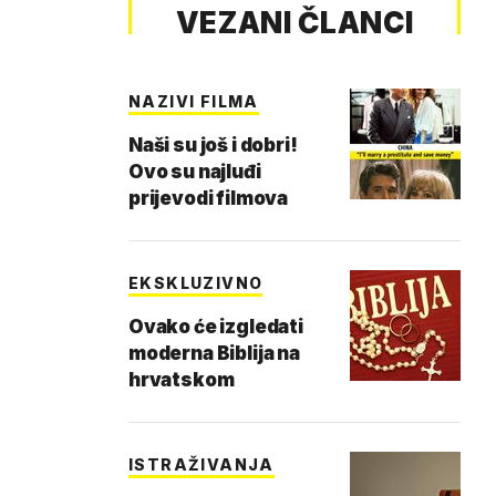
VEZANI ČLANCI
NAZIVI FILMA
Naši su još i dobri!
Ovo su najluđi
prijevodi filmova
EKSKLUZIVNO
Ovako će izgledati
moderna Biblija na
hrvatskom
ISTRAŽIVANJA