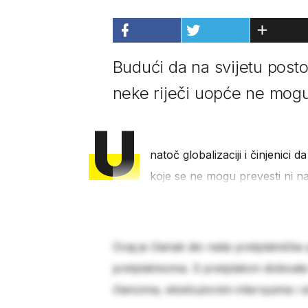
Budući da na svijetu posto
neke riječi uopće ne mogu
U
natoč globalizaciji i činjenici da
koje se ne mogu prevesti ni na 
Ovaj je članak dio naše pretplatničke
pretplatnicima. S pretplatom dobivat
člancima, ekskluzivnim intervjuima i 