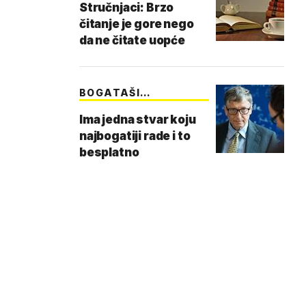
Stručnjaci: Brzo
čitanje je gore nego
da ne čitate uopće
BOGATAŠI
OTKRIVAJU
Ima jedna stvar koju
najbogatiji rade i to
besplatno