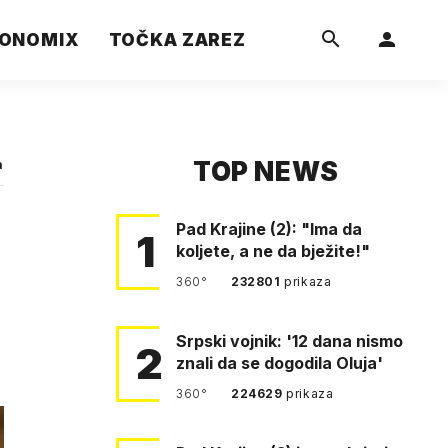
ONOMIX
TOČKA ZAREZ
TOP NEWS
a
Pad Krajine (2): "Ima da
1
koljete, a ne da bježite!"
360°
232801
prikaza
Srpski vojnik: '12 dana nismo
2
znali da se dogodila Oluja'
360°
224629
prikaza