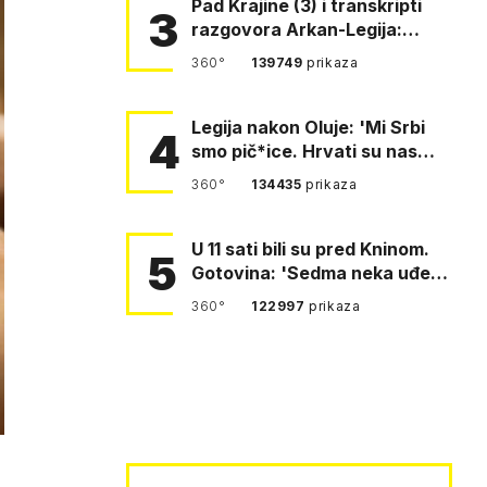
Pad Krajine (3) i transkripti
3
razgovora Arkan-Legija:
'Čujem, prelazite ustašam…
360°
139749
prikaza
Legija nakon Oluje: 'Mi Srbi
4
smo pič*ice. Hrvati su nas
pomeli!'
360°
134435
prikaza
U 11 sati bili su pred Kninom.
5
Gotovina: 'Sedma neka uđe,
4. gardijska neka g…
360°
122997
prikaza