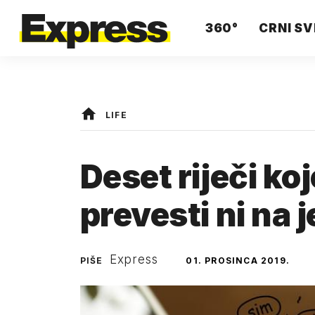
360°
CRNI SV
LIFE
Deset riječi ko
prevesti ni na 
Express
PIŠE
01. PROSINCA 2019.