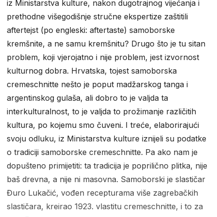
iz Ministarstva kulture, nakon dugotrajnog vijećanja i
prethodne višegodišnje stručne ekspertize zaštitili
aftertejst (po engleski: aftertaste) samoborske
kremšnite, a ne samu kremšnitu? Drugo što je tu sitan
problem, koji vjerojatno i nije problem, jest izvornost
kulturnog dobra. Hrvatska, tojest samoborska
cremeschnitte nešto je poput madžarskog tanga i
argentinskog gulaša, ali dobro to je valjda ta
interkulturalnost, to je valjda to prožimanje različitih
kultura, po kojemu smo čuveni. I treće, elaborirajući
svoju odluku, iz Ministarstva kulture iznijeli su podatke
o tradiciji samoborske cremeschnitte. Pa ako nam je
dopušteno primijetiti: ta tradicija je poprilično plitka, nije
baš drevna, a nije ni masovna. Samoborski je slastičar
Đuro Lukačić, vođen recepturama više zagrebačkih
slastičara, kreirao 1923. vlastitu cremeschnitte, i to za