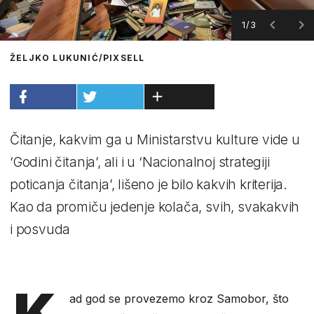
1/3
ŽELJKO LUKUNIĆ/PIXSELL
Čitanje, kakvim ga u Ministarstvu kulture vide u
‘Godini čitanja’, ali i u ‘Nacionalnoj strategiji
poticanja čitanja’, lišeno je bilo kakvih kriterija.
Kao da promiču jedenje kolača, svih, svakakvih
i posvuda
K
ad god se provezemo kroz Samobor, što