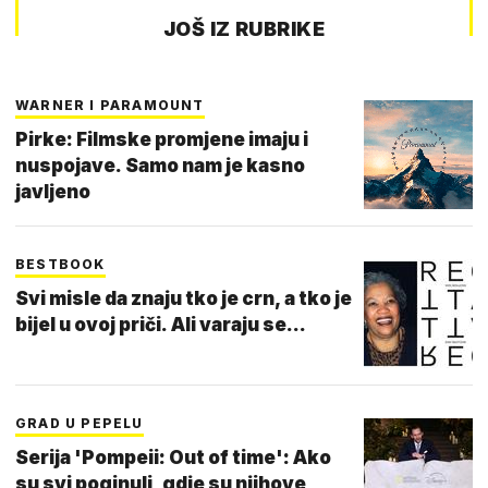
JOŠ IZ RUBRIKE
WARNER I PARAMOUNT
Pirke: Filmske promjene imaju i
nuspojave. Samo nam je kasno
javljeno
BESTBOOK
Svi misle da znaju tko je crn, a tko je
bijel u ovoj priči. Ali varaju se...
GRAD U PEPELU
Serija 'Pompeii: Out of time': Ako
su svi poginuli, gdje su njihove