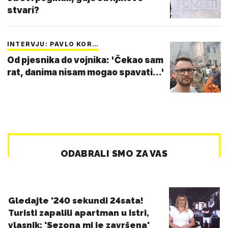
stvari?
INTERVJU: PAVLO KOR…
Od pjesnika do vojnika: 'Čekao sam
rat, danima nisam mogao spavati...'