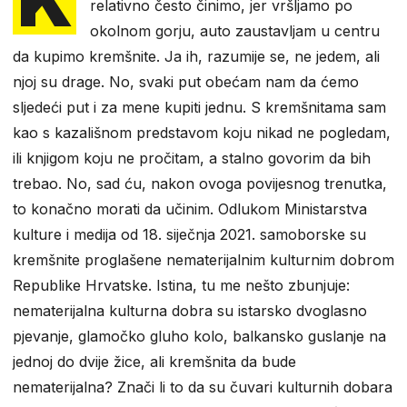
relativno često činimo, jer vršljamo po
okolnom gorju, auto zaustavljam u centru
da kupimo kremšnite. Ja ih, razumije se, ne jedem, ali
njoj su drage. No, svaki put obećam nam da ćemo
sljedeći put i za mene kupiti jednu. S kremšnitama sam
kao s kazališnom predstavom koju nikad ne pogledam,
ili knjigom koju ne pročitam, a stalno govorim da bih
trebao. No, sad ću, nakon ovoga povijesnog trenutka,
to konačno morati da učinim. Odlukom Ministarstva
kulture i medija od 18. siječnja 2021. samoborske su
kremšnite proglašene nematerijalnim kulturnim dobrom
Republike Hrvatske. Istina, tu me nešto zbunjuje:
nematerijalna kulturna dobra su istarsko dvoglasno
pjevanje, glamočko gluho kolo, balkansko guslanje na
jednoj do dvije žice, ali kremšnita da bude
nematerijalna? Znači li to da su čuvari kulturnih dobara