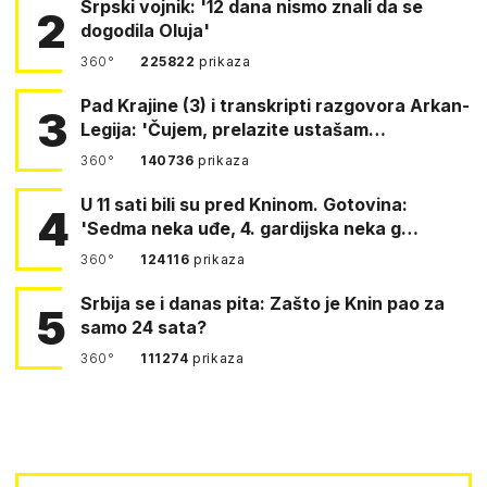
Srpski vojnik: '12 dana nismo znali da se
2
dogodila Oluja'
360°
225822
prikaza
Pad Krajine (3) i transkripti razgovora Arkan-
3
Legija: 'Čujem, prelazite ustašam…
360°
140736
prikaza
U 11 sati bili su pred Kninom. Gotovina:
4
'Sedma neka uđe, 4. gardijska neka g…
360°
124116
prikaza
Srbija se i danas pita: Zašto je Knin pao za
5
samo 24 sata?
360°
111274
prikaza