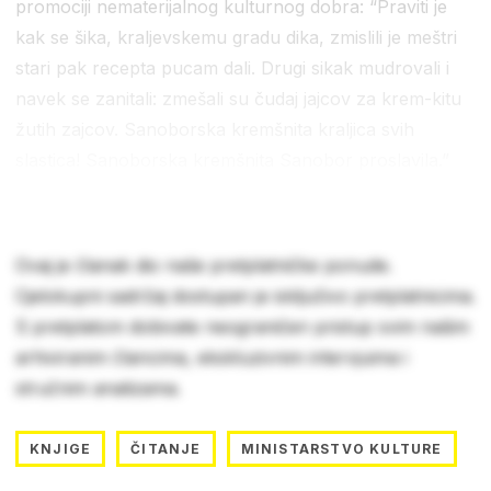
promociji nematerijalnog kulturnog dobra: “Praviti je
kak se šika, kraljevskemu gradu dika, zmislili je meštri
stari pak recepta pucam dali. Drugi sikak mudrovali i
navek se zanitali: zmešali su čudaj jajcov za krem-kitu
žutih zajcov. Sanoborska kremšnita kraljica svih
slastica! Sanoborska kremšnita Sanobor proslavila.”
Ovaj je članak dio naše pretplatničke ponude.
Cjelokupni sadržaj dostupan je isključivo pretplatnicima.
S pretplatom dobivate neograničen pristup svim našim
arhiviranim člancima, ekskluzivnim intervjuima i
stručnim analizama.
KNJIGE
ČITANJE
MINISTARSTVO KULTURE