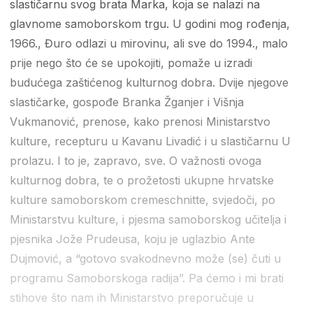
slastičarnu svog brata Marka, koja se nalazi na
glavnome samoborskom trgu. U godini mog rođenja,
1966., Đuro odlazi u mirovinu, ali sve do 1994., malo
prije nego što će se upokojiti, pomaže u izradi
budućega zaštićenog kulturnog dobra. Dvije njegove
slastičarke, gospođe Branka Žganjer i Višnja
Vukmanović, prenose, kako prenosi Ministarstvo
kulture, recepturu u Kavanu Livadić i u slastičarnu U
prolazu. I to je, zapravo, sve. O važnosti ovoga
kulturnog dobra, te o prožetosti ukupne hrvatske
kulture samoborskom cremeschnitte, svjedoči, po
Ministarstvu kulture, i pjesma samoborskog učitelja i
pjesnika Jože Prudeusa, koju je uglazbio Ante
Dujmović, a “gotovo svakodnevno može (se) čuti u
programu Samoborskoga radija”. Pa ćemo i mi brati
stihove što nam ih Ministarstvo preporučuje u