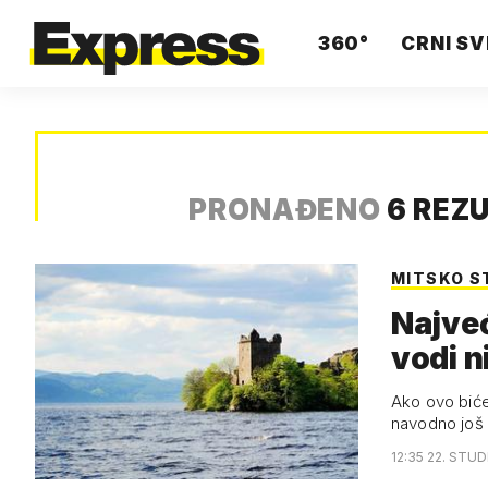
360°
CRNI SV
PRONAĐENO
6 REZ
MITSKO S
Najveć
vodi n
Ako ovo biće
navodno još 
12:35 22. STUD