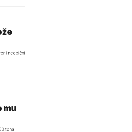
ože
eni neobični
to mu
 50 tona