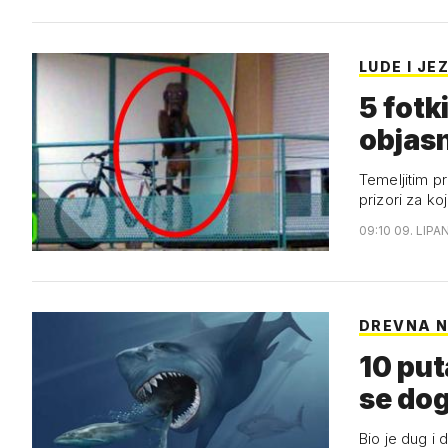
LUDE I JE
5 fotk
objasn
Temeljitim p
prizori za k
09:10 09. LIPA
DREVNA 
10 put
se dog
Bio je dug i 