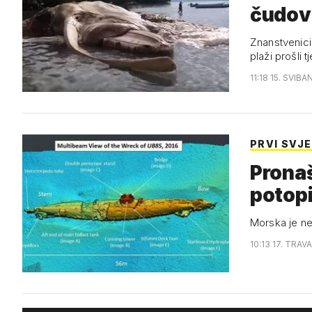
čudov
Znanstvenici
plaži prošli t
11:18 15. SVIBA
PRVI SVJ
Pronašli nje
potopi
Morska je nem
10:13 17. TRAV