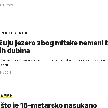
ČANJ 2019.
ZNA LEGENDA
žuju jezero zbog mitske nemani i
ih dubina
 će tako moći više saznati i o prirodnim stanovnicima i invazivni
ezeru
ANJ 2018.
NEMAN
i što je 15-metarsko nasukano