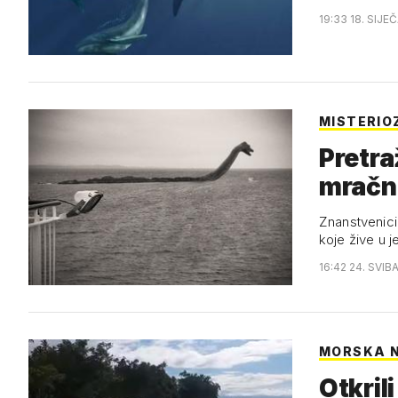
19:33 18. SIJE
MISTERIO
Pretra
mračn
Znanstvenici
koje žive u j
16:42 24. SVIB
MORSKA 
Otkril