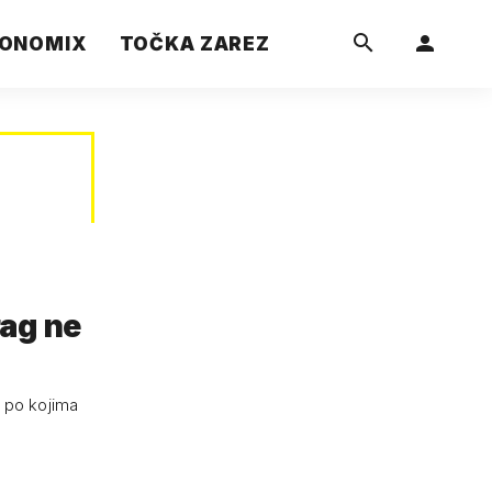
ONOMIX
TOČKA ZAREZ
rag ne
a po kojima