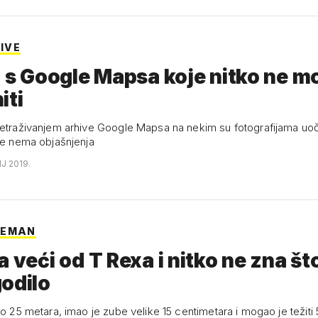
ZIVE
i s Google Mapsa koje nitko ne m
iti
retraživanjem arhive Google Mapsa na nekim su fotografijama uoč
oje nema objašnjenja
NJ 2019.
NEMAN
a veći od T Rexa i nitko ne zna š
odilo
do 25 metara, imao je zube velike 15 centimetara i mogao je težiti