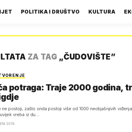
IJET
POLITIKA I DRUŠTVO
KULTURA
EK
ULTATA
ZA TAG
„
ČUDOVIŠTE
”
TVORENJE
a potraga: Traje 2000 godina, t
igdje
 ne postoji, zašto onda postoji više od 1000 neobjašnjivih viđenj
uvijek vreba iz du…
ENI 2019.