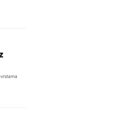
z
m vrstama