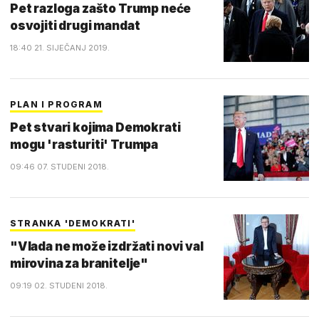
Pet razloga zašto Trump neće
osvojiti drugi mandat
18:40 21. SIJEČANJ 2019.
PLAN I PROGRAM
Pet stvari kojima Demokrati
mogu 'rasturiti' Trumpa
09:46 07. STUDENI 2018.
STRANKA 'DEMOKRATI'
"Vlada ne može izdržati novi val
mirovina za branitelje"
09:19 02. STUDENI 2018.