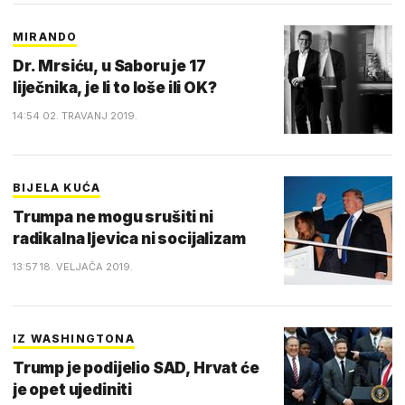
MIRANDO
Dr. Mrsiću, u Saboru je 17
liječnika, je li to loše ili OK?
14:54 02. TRAVANJ 2019.
BIJELA KUĆA
Trumpa ne mogu srušiti ni
radikalna ljevica ni socijalizam
13:57 18. VELJAČA 2019.
IZ WASHINGTONA
Trump je podijelio SAD, Hrvat će
je opet ujediniti