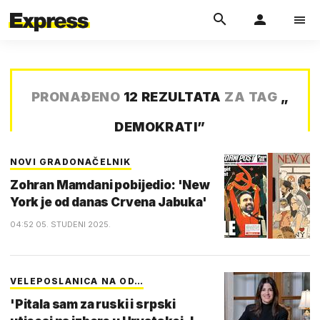
PRONAĐENO
12 REZULTATA
ZA TAG
„
DEMOKRATI
”
NOVI GRADONAČELNIK
Zohran Mamdani pobijedio: 'New
York je od danas Crvena Jabuka'
04:52 05. STUDENI 2025.
VELEPOSLANICA NA OD…
'Pitala sam za ruski i srpski