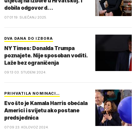
utjecaj na izbore u Hrvatskoj. I
dobila odgovor d…
07:01 19. SIJEČANJ 2025.
DVA DANA DO IZBORA
NY Times: Donalda Trumpa
poznajete. Nije sposoban voditi.
Laže bez ograničenja
09:13 03. STUDENI 2024.
PRIHVATILA NOMINACI…
Evo što je Kamala Harris obećala
Americi i svijetu ako postane
predsjednica
07:09 23. KOLOVOZ 2024.