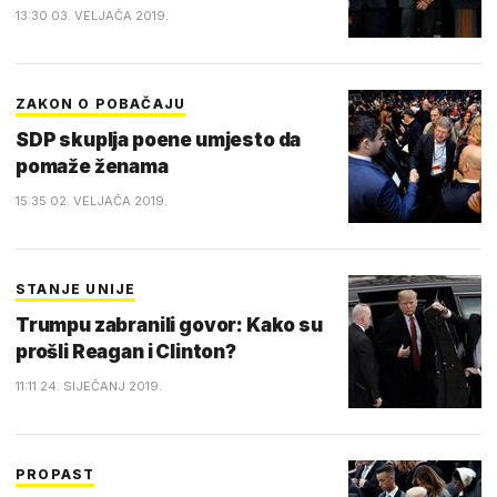
13:30 03. VELJAČA 2019.
ZAKON O POBAČAJU
SDP skuplja poene umjesto da
pomaže ženama
15:35 02. VELJAČA 2019.
STANJE UNIJE
Trumpu zabranili govor: Kako su
prošli Reagan i Clinton?
11:11 24. SIJEČANJ 2019.
PROPAST