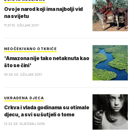
Ovo je narod koji ima najbolji vid
na svijetu
11:21 10. OŽUJAK 2017.
NEOČEKIVANO OTKRIĆE
'Amazona nije tako netaknuta kao
što se čini'
19:30 05. OŽUJAK 2017.
UKRADENA DJECA
Crkva i vlada godinama su otimale
djecu, a svi su šutjeli o tome
12:22 26. SIJEČANJ 2016.