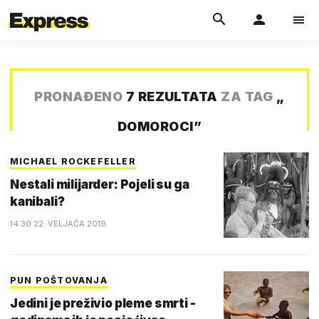
PRONAĐENO
7 REZULTATA
ZA TAG
„
DOMOROCI
”
MICHAEL ROCKEFELLER
Nestali milijarder: Pojeli su ga
kanibali?
14:30 22. VELJAČA 2019.
PUN POŠTOVANJA
Jedini je preživio pleme smrti -