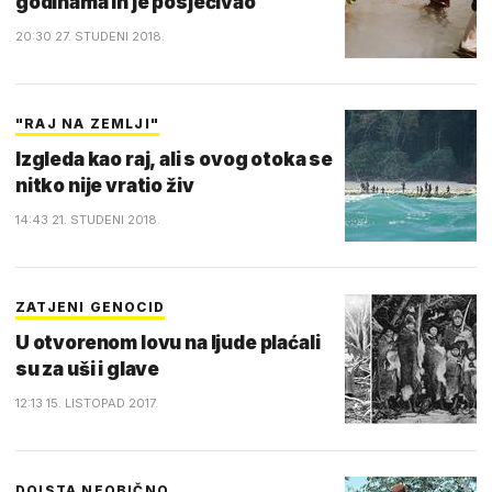
godinama ih je posjećivao
20:30 27. STUDENI 2018.
"RAJ NA ZEMLJI"
Izgleda kao raj, ali s ovog otoka se
nitko nije vratio živ
14:43 21. STUDENI 2018.
ZATJENI GENOCID
U otvorenom lovu na ljude plaćali
su za uši i glave
12:13 15. LISTOPAD 2017.
DOISTA NEOBIČNO