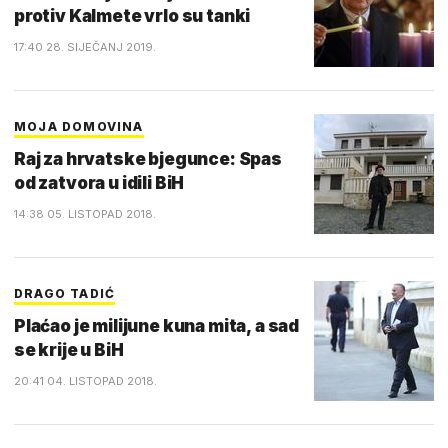
protiv Kalmete vrlo su tanki
17:40 28. SIJEČANJ 2019.
MOJA DOMOVINA
Raj za hrvatske bjegunce: Spas
od zatvora u idili BiH
14:38 05. LISTOPAD 2018.
DRAGO TADIĆ
Plaćao je milijune kuna mita, a sad
se krije u BiH
20:41 04. LISTOPAD 2018.