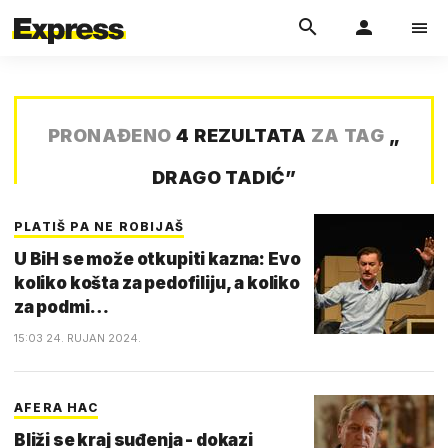
PRONAĐENO
4 REZULTATA
ZA TAG
„
DRAGO TADIĆ
”
PLATIŠ PA NE ROBIJAŠ
U BiH se može otkupiti kazna: Evo
koliko košta za pedofiliju, a koliko
za podmi…
15:03 24. RUJAN 2024.
AFERA HAC
Bliži se kraj suđenja - dokazi