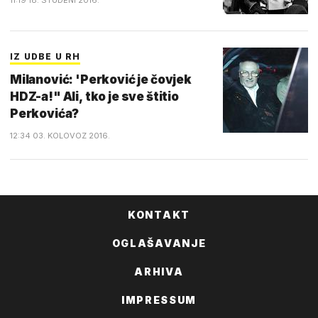
11:19 18. STUDENI 2016.
IZ UDBE U RH
Milanović: 'Perković je čovjek
HDZ-a!" Ali, tko je sve štitio
Perkovića?
12:34 03. KOLOVOZ 2016.
KONTAKT
OGLAŠAVANJE
ARHIVA
IMPRESSUM