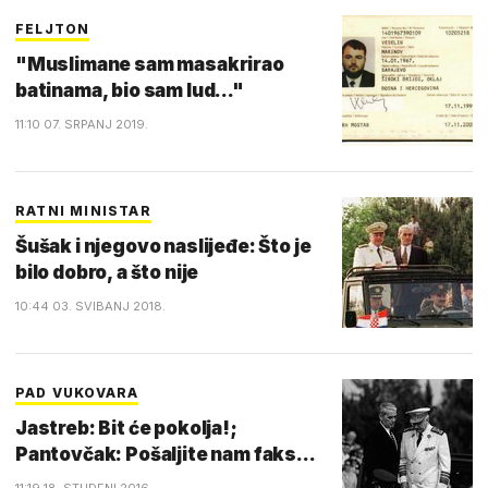
FELJTON
"Muslimane sam masakrirao
batinama, bio sam lud..."
11:10 07. SRPANJ 2019.
RATNI MINISTAR
Šušak i njegovo naslijeđe: Što je
bilo dobro, a što nije
10:44 03. SVIBANJ 2018.
PAD VUKOVARA
Jastreb: Bit će pokolja!;
Pantovčak: Pošaljite nam faks...