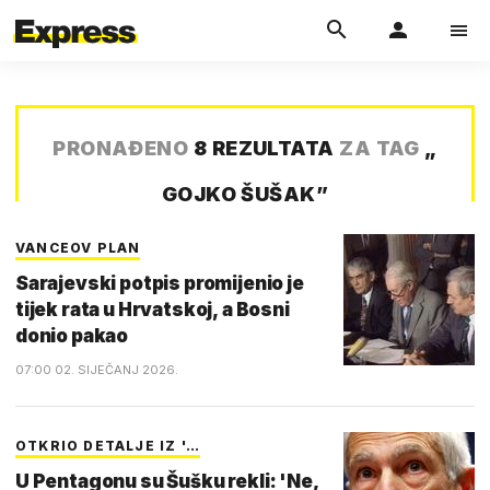
PRONAĐENO
8 REZULTATA
ZA TAG
„
GOJKO ŠUŠAK
”
VANCEOV PLAN
Sarajevski potpis promijenio je
tijek rata u Hrvatskoj, a Bosni
donio pakao
07:00 02. SIJEČANJ 2026.
OTKRIO DETALJE IZ '…
U Pentagonu su Šušku rekli: 'Ne,