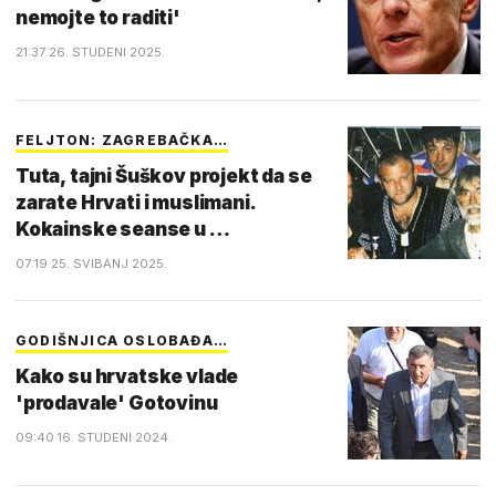
nemojte to raditi'
21:37 26. STUDENI 2025.
FELJTON: ZAGREBAČKA…
Tuta, tajni Šuškov projekt da se
zarate Hrvati i muslimani.
Kokainske seanse u …
07:19 25. SVIBANJ 2025.
GODIŠNJICA OSLOBAĐA…
Kako su hrvatske vlade
'prodavale' Gotovinu
09:40 16. STUDENI 2024.