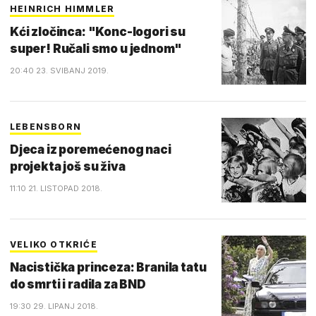
HEINRICH HIMMLER
Kći zločinca: "Konc-logori su
super! Ručali smo u jednom"
20:40 23. SVIBANJ 2019.
LEBENSBORN
Djeca iz poremećenog naci
projekta još su živa
11:10 21. LISTOPAD 2018.
VELIKO OTKRIĆE
Nacistička princeza: Branila tatu
do smrti i radila za BND
19:30 29. LIPANJ 2018.