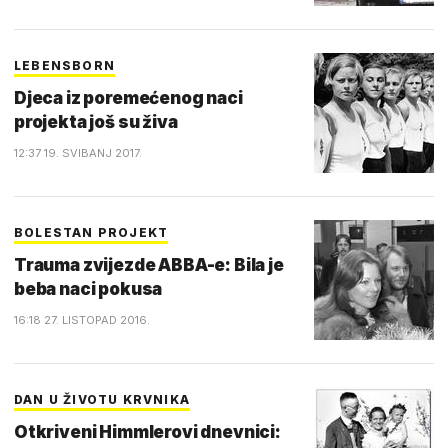
LEBENSBORN
Djeca iz poremećenog naci
projekta još su živa
12:37 19. SVIBANJ 2017.
BOLESTAN PROJEKT
Trauma zvijezde ABBA-e: Bila je
beba naci pokusa
16:18 27. LISTOPAD 2016.
DAN U ŽIVOTU KRVNIKA
Otkriveni Himmlerovi dnevnici: