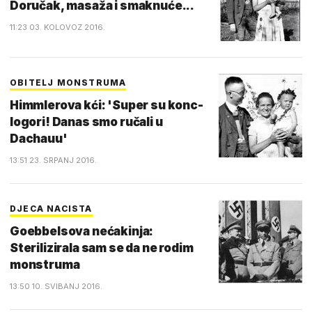
Doručak, masaža i smaknuće...
11:23 03. KOLOVOZ 2016.
OBITELJ MONSTRUMA
Himmlerova kći: 'Super su konc-
logori! Danas smo ručali u
Dachauu'
13:51 23. SRPANJ 2016.
DJECA NACISTA
Goebbelsova nećakinja:
Sterilizirala sam se da ne rodim
monstruma
13:50 10. SVIBANJ 2016.