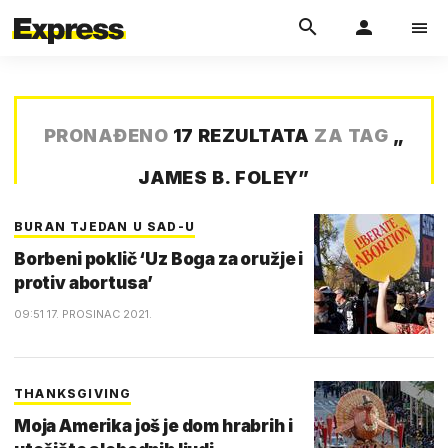
PRONAĐENO
17 REZULTATA
ZA TAG
„
JAMES B. FOLEY
”
BURAN TJEDAN U SAD-U
Borbeni poklič ‘Uz Boga za oružje i
protiv abortusa’
09:51 17. PROSINAC 2021.
THANKSGIVING
Moja Amerika još je dom hrabrih i