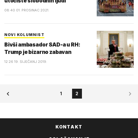
utočište slobodnih ljudi
08:40 01. PROSINAC 2021.
NOVI KOLUMNIST
Bivši ambasador SAD-a u RH:
Trump je bizarno zabavan
12:26 19. SIJEČANJ 2019.
1
2
KONTAKT