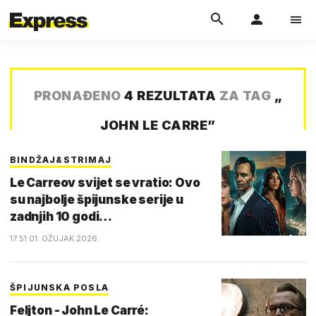
PRONAĐENO
4 REZULTATA
ZA TAG
„
JOHN LE CARRE
”
BINDŽAJ&STRIMAJ
Le Carreov svijet se vratio: Ovo
su najbolje špijunske serije u
zadnjih 10 godi…
17:51 01. OŽUJAK 2026.
ŠPIJUNSKA POSLA
Feljton - John Le Carré: