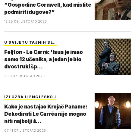
“Gospodine Cornwell, kad mislite
podmiriti dugove?”
12:28 09. LISTOPAD 2025.
U SVIJETU TAJNIH SL…
Feljton - Le Carré: 'Isus je imao
samo 12 učenika, a jedan je bio
dvostruki šp…
11:53 07. LISTOPAD 2025.
IZLOŽBA U ENGLESKOJ
Kako je nastajao Krojač Paname:
Dekodirati Le Carréa nije mogao
niti najbolji š…
07:41 07. LISTOPAD 2025.