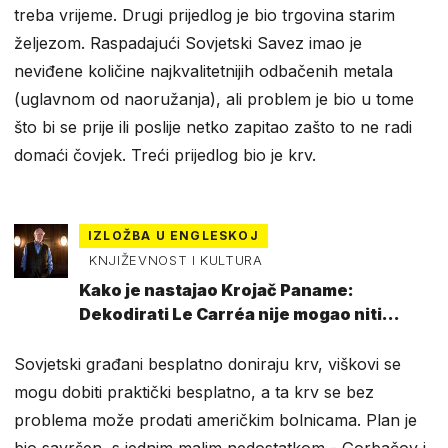
treba vrijeme. Drugi prijedlog je bio trgovina starim
željezom. Raspadajući Sovjetski Savez imao je
neviđene količine najkvalitetnijih odbačenih metala
(uglavnom od naoružanja), ali problem je bio u tome
što bi se prije ili poslije netko zapitao zašto to ne radi
domaći čovjek. Treći prijedlog bio je krv.
IZLOŽBA U ENGLESKOJ
KNJIŽEVNOST I KULTURA
Kako je nastajao Krojač Paname:
Dekodirati Le Carréa nije mogao niti
najbolji špijun
Sovjetski građani besplatno doniraju krv, viškovi se
mogu dobiti praktički besplatno, a ta krv se bez
problema može prodati američkim bolnicama. Plan je