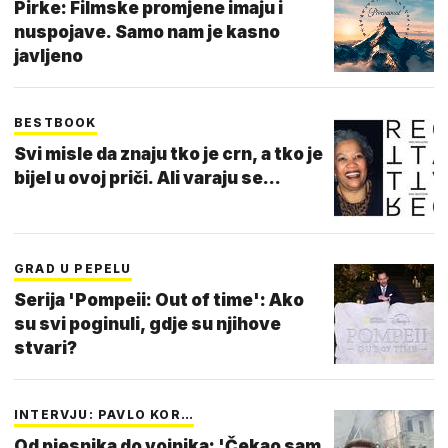
Pirke: Filmske promjene imaju i
nuspojave. Samo nam je kasno
javljeno
BESTBOOK
Svi misle da znaju tko je crn, a tko je
bijel u ovoj priči. Ali varaju se...
GRAD U PEPELU
Serija 'Pompeii: Out of time': Ako
su svi poginuli, gdje su njihove
stvari?
INTERVJU: PAVLO KOR…
Od pjesnika do vojnika: 'Čekao sam