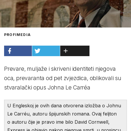
PROFIMEDIA
Prevare, muljaže i skriveni identiteti njegova
oca, prevaranta od pet zvjezdica, oblikovali su
stvaralački opus Johna Le Carréa
U Engleskoj je ovih dana otvorena izložba o Johnu
Le Carréu, autoru špijunskih romana. Ovaj feljton
o autoru čije je pravo ime bilo David Cornwell,
Express je objavio nakon njegove smrti, u prosincu