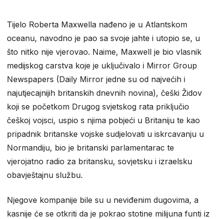
Tijelo Roberta Maxwella nađeno je u Atlantskom
oceanu, navodno je pao sa svoje jahte i utopio se, u
što nitko nije vjerovao. Naime, Maxwell je bio vlasnik
medijskog carstva koje je uključivalo i Mirror Group
Newspapers (Daily Mirror jedne su od najvećih i
najutjecajnijih britanskih dnevnih novina), češki Židov
koji se početkom Drugog svjetskog rata priključio
češkoj vojsci, uspio s njima pobjeći u Britaniju te kao
pripadnik britanske vojske sudjelovati u iskrcavanju u
Normandiju, bio je britanski parlamentarac te
vjerojatno radio za britansku, sovjetsku i izraelsku
obavještajnu službu.
Njegove kompanije bile su u neviđenim dugovima, a
kasnije će se otkriti da je pokrao stotine milijuna funti iz