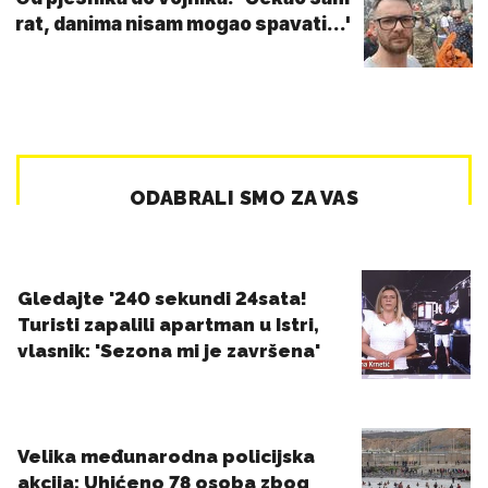
rat, danima nisam mogao spavati...'