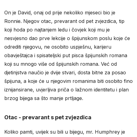
On je David, onaj od prije nekoliko mjeseci bio je
Ronnie. Njegov otac, prevarant od pet zvjezdica, tip
koji hoda po najtanjem ledu i čovjek koji mu je
nesvjesno dao prve lekcije o špijunskom poslu koje će
odrediti njegovu, ne osobito uspješnu, karijeru
obavještajca i spisateljski put pisca špijunskih romana
koji su mnogo više od špijunskih romana. Već od
djetinjstva naučio je dvije stvari, dosta bitne za posao
špijuna, a koje će u njegovim romanima biti osobito fino
iznijansirane, uvjerljiva priča o lažnom identitetu i plan
brzog bijega sa što manje prtljage.
Otac - prevarant s pet zvjezdica
Koliko pamti, uvijek su bili u bijegu, mr. Humphrey je