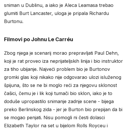
sniman u Dublinu, a iako je Aleca Leamasa trebao
glumiti Burt Lancaster, uloga je pripala Richardu
Burtonu.
Filmovi po Johnu Le Carréu
Zbog njega je scenarij morao prepravljati Paul Dehn,
koji je rat proveo iza neprijateljskih linija i bio instruktor
za tiho ubijanje. Najveći problem bio je Burtonov
gromki glas koji nikako nije odgovarao ulozi isluženog
špijuna, što se ne bi moglo reći za njegovu sklonost
čašici, čemu je i lik koji tumači bio sklon, iako je to
doduše upropastilo snimanje zadnje scene - bijega
preko Berlinskog zida - jer je Burton bio prepijan da bi
se mogao penjati. Nisu pomogli ni česti dolasci
Elizabeth Taylor na set u bijelom Rolls Royceu i