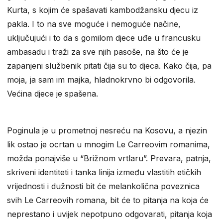
Kurta, s kojim će spašavati kambodžansku djecu iz
pakla. I to na sve moguće i nemoguće načine,
uključujući i to da s gomilom djece uđe u francusku
ambasadu i traži za sve njih pasoše, na što će je
zapanjeni službenik pitati čija su to djeca. Kako čija, pa
moja, ja sam im majka, hladnokrvno bi odgovorila.
Većina djece je spašena.
Poginula je u prometnoj nesreću na Kosovu, a njezin
lik ostao je ocrtan u mnogim Le Carreovim romanima,
možda ponajviše u “Brižnom vrtlaru”. Prevara, patnja,
skriveni identiteti i tanka linija između vlastitih etičkih
vrijednosti i dužnosti bit će melankolična poveznica
svih Le Carreovih romana, bit će to pitanja na koja će
neprestano i uvijek nepotpuno odgovarati, pitanja koja