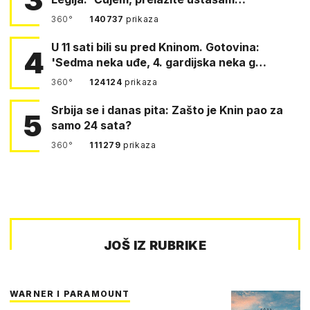
360°
140737
prikaza
U 11 sati bili su pred Kninom. Gotovina:
4
'Sedma neka uđe, 4. gardijska neka g…
360°
124124
prikaza
Srbija se i danas pita: Zašto je Knin pao za
5
samo 24 sata?
360°
111279
prikaza
JOŠ IZ RUBRIKE
WARNER I PARAMOUNT