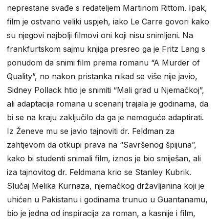
neprestane svađe s redateljem Martinom Rittom. Ipak,
film je ostvario veliki uspjeh, iako Le Carre govori kako
su njegovi najbolji filmovi oni koji nisu snimljeni. Na
frankfurtskom sajmu knjiga presreo ga je Fritz Lang s
ponudom da snimi film prema romanu “A Murder of
Quality”, no nakon pristanka nikad se više nije javio,
Sidney Pollack htio je snimiti “Mali grad u Njemačkoj”,
ali adaptacija romana u scenarij trajala je godinama, da
bi se na kraju zaključilo da ga je nemoguće adaptirati.
Iz Ženeve mu se javio tajnoviti dr. Feldman za
zahtjevom da otkupi prava na “Savršenog špijuna”,
kako bi studenti snimali film, iznos je bio smiješan, ali
iza tajnovitog dr. Feldmana krio se Stanley Kubrik.
Slučaj Melika Kurnaza, njemačkog državljanina koji je
uhićen u Pakistanu i godinama trunuo u Guantanamu,
bio je jedna od inspiracija za roman, a kasnije i film,