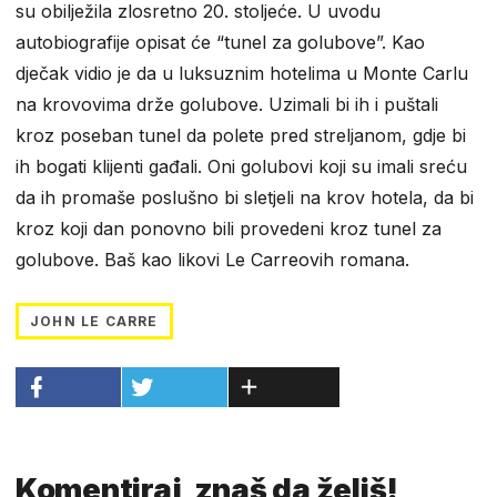
su obilježila zlosretno 20. stoljeće. U uvodu
autobiografije opisat će “tunel za golubove”. Kao
dječak vidio je da u luksuznim hotelima u Monte Carlu
na krovovima drže golubove. Uzimali bi ih i puštali
kroz poseban tunel da polete pred streljanom, gdje bi
ih bogati klijenti gađali. Oni golubovi koji su imali sreću
da ih promaše poslušno bi sletjeli na krov hotela, da bi
kroz koji dan ponovno bili provedeni kroz tunel za
golubove. Baš kao likovi Le Carreovih romana.
JOHN LE CARRE
Komentiraj, znaš da želiš!