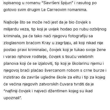
ispisanog u romanu “Savršeni špijun” i rasutog po
gotovo svim drugim Le Carreovim romanima.
Najbolje što se može reći jest da je bio čovjek s
milijardu veza, tip koji je uvijek hodao po rubu ozbiljnog
kriminala, pa će tako naći njegovu fotografiju sa
zloglasnom braćom Kray u zagrljaju, ali koji nikad nije
postao pravi kriminalac, čovjek koji je tukao svoje žene
i varao njihove roditelje, čovjek s tisuću velebnih
planova koji će se izjaloviti, tip koji je školarinu njemu i
njegovoj braći plaćao švercanom robom s crne burze i
inzistirao da završe ugledne škole za elitu i tip za kojeg
će većina njegovih zatvorskih čuvara tvrditi da je
“najfiniji čovjek i najveći džentlmen kojeg su ikad
upoznali”.