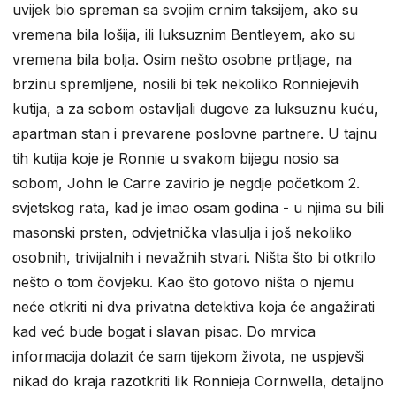
uvijek bio spreman sa svojim crnim taksijem, ako su
vremena bila lošija, ili luksuznim Bentleyem, ako su
vremena bila bolja. Osim nešto osobne prtljage, na
brzinu spremljene, nosili bi tek nekoliko Ronniejevih
kutija, a za sobom ostavljali dugove za luksuznu kuću,
apartman stan i prevarene poslovne partnere. U tajnu
tih kutija koje je Ronnie u svakom bijegu nosio sa
sobom, John le Carre zavirio je negdje početkom 2.
svjetskog rata, kad je imao osam godina - u njima su bili
masonski prsten, odvjetnička vlasulja i još nekoliko
osobnih, trivijalnih i nevažnih stvari. Ništa što bi otkrilo
nešto o tom čovjeku. Kao što gotovo ništa o njemu
neće otkriti ni dva privatna detektiva koja će angažirati
kad već bude bogat i slavan pisac. Do mrvica
informacija dolazit će sam tijekom života, ne uspjevši
nikad do kraja razotkriti lik Ronnieja Cornwella, detaljno