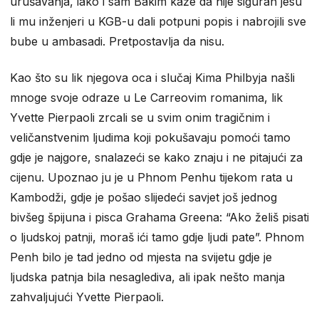
urušavanja, iako i sam Bakim kaže da nije siguran jesu
li mu inženjeri u KGB-u dali potpuni popis i nabrojili sve
bube u ambasadi. Pretpostavlja da nisu.
Kao što su lik njegova oca i slučaj Kima Philbyja našli
mnoge svoje odraze u Le Carreovim romanima, lik
Yvette Pierpaoli zrcali se u svim onim tragičnim i
veličanstvenim ljudima koji pokušavaju pomoći tamo
gdje je najgore, snalazeći se kako znaju i ne pitajući za
cijenu. Upoznao ju je u Phnom Penhu tijekom rata u
Kambodži, gdje je pošao slijedeći savjet još jednog
bivšeg špijuna i pisca Grahama Greena: “Ako želiš pisati
o ljudskoj patnji, moraš ići tamo gdje ljudi pate”. Phnom
Penh bilo je tad jedno od mjesta na svijetu gdje je
ljudska patnja bila nesaglediva, ali ipak nešto manja
zahvaljujući Yvette Pierpaoli.