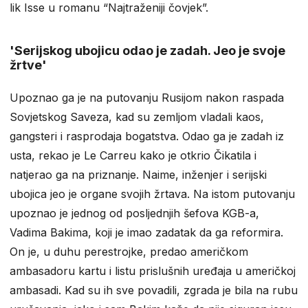
lik Isse u romanu “Najtraženiji čovjek”.
'Serijskog ubojicu odao je zadah. Jeo je svoje
žrtve'
Upoznao ga je na putovanju Rusijom nakon raspada
Sovjetskog Saveza, kad su zemljom vladali kaos,
gangsteri i rasprodaja bogatstva. Odao ga je zadah iz
usta, rekao je Le Carreu kako je otkrio Čikatila i
natjerao ga na priznanje. Naime, inženjer i serijski
ubojica jeo je organe svojih žrtava. Na istom putovanju
upoznao je jednog od posljednjih šefova KGB-a,
Vadima Bakima, koji je imao zadatak da ga reformira.
On je, u duhu perestrojke, predao američkom
ambasadoru kartu i listu prislušnih uređaja u američkoj
ambasadi. Kad su ih sve povadili, zgrada je bila na rubu