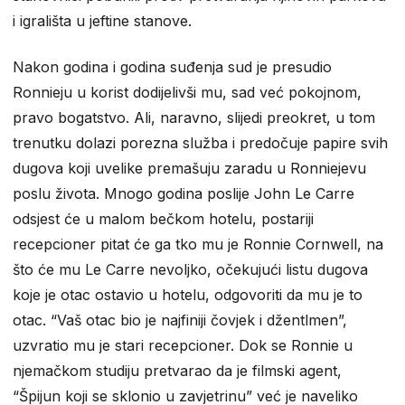
i igrališta u jeftine stanove.
Nakon godina i godina suđenja sud je presudio
Ronnieju u korist dodijelivši mu, sad već pokojnom,
pravo bogatstvo. Ali, naravno, slijedi preokret, u tom
trenutku dolazi porezna služba i predočuje papire svih
dugova koji uvelike premašuju zaradu u Ronniejevu
poslu života. Mnogo godina poslije John Le Carre
odsjest će u malom bečkom hotelu, postariji
recepcioner pitat će ga tko mu je Ronnie Cornwell, na
što će mu Le Carre nevoljko, očekujući listu dugova
koje je otac ostavio u hotelu, odgovoriti da mu je to
otac. “Vaš otac bio je najfiniji čovjek i džentlmen”,
uzvratio mu je stari recepcioner. Dok se Ronnie u
njemačkom studiju pretvarao da je filmski agent,
“Špijun koji se sklonio u zavjetrinu” već je naveliko