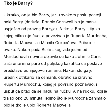
Tko je Barry?
Ukratko, on je bio Barry, jer u svakom poslu postoji
neki Barry (doduše, Ronnie Cornwell bio je manje
uspješan od pravog Barryja). A tko je Barry - tip za
kojeg nitko nije čuo, a povezivao je Ruperta Murdocha,
Roberta Maxwella i Mihaila Gorbačova. Priča ide
ovako. Nakon pada Berlinskog zida jedne od
Murdochovih novina objavile su kako John le Carre
traži enormne pare od poljskog kazališta da postave
predstavu po njegovu romanu. Nakon što ga je
urednik otfikario za demanti, obratio se izravno
Rupertu Murdochu, kojeg je površno poznavao, i
usput ga pitao da se nađu na ručku. A na ručku, koji je
trajao oko 20 minuta, jedino što je Murdocha zanimalo
bilo je tko je ubio Roberta Maxwella.