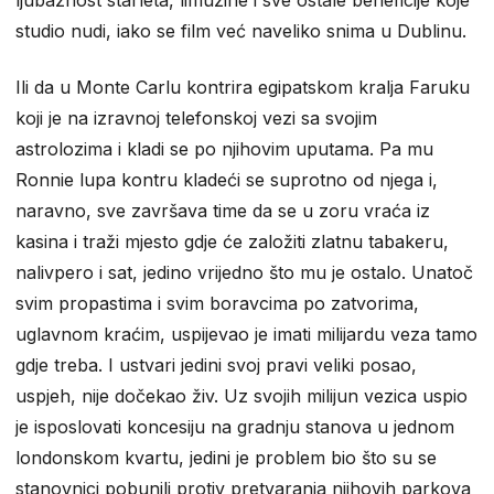
ljubaznost starleta, limuzine i sve ostale beneficije koje
studio nudi, iako se film već naveliko snima u Dublinu.
Ili da u Monte Carlu kontrira egipatskom kralja Faruku
koji je na izravnoj telefonskoj vezi sa svojim
astrolozima i kladi se po njihovim uputama. Pa mu
Ronnie lupa kontru kladeći se suprotno od njega i,
naravno, sve završava time da se u zoru vraća iz
kasina i traži mjesto gdje će založiti zlatnu tabakeru,
nalivpero i sat, jedino vrijedno što mu je ostalo. Unatoč
svim propastima i svim boravcima po zatvorima,
uglavnom kraćim, uspijevao je imati milijardu veza tamo
gdje treba. I ustvari jedini svoj pravi veliki posao,
uspjeh, nije dočekao živ. Uz svojih milijun vezica uspio
je isposlovati koncesiju na gradnju stanova u jednom
londonskom kvartu, jedini je problem bio što su se
stanovnici pobunili protiv pretvaranja njihovih parkova