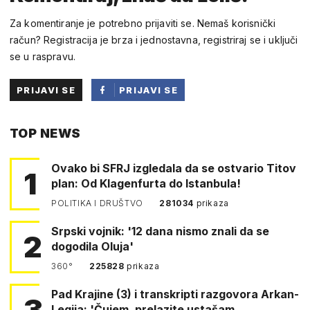
Za komentiranje je potrebno prijaviti se. Nemaš korisnički
račun? Registracija je brza i jednostavna, registriraj se i uključi
se u raspravu.
PRIJAVI SE
PRIJAVI SE
PUTEM
TOP NEWS
FACEBOOKA
Ovako bi SFRJ izgledala da se ostvario Titov
1
plan: Od Klagenfurta do Istanbula!
POLITIKA I DRUŠTVO
281034
prikaza
Srpski vojnik: '12 dana nismo znali da se
2
dogodila Oluja'
360°
225828
prikaza
Pad Krajine (3) i transkripti razgovora Arkan-
3
Legija: 'Čujem, prelazite ustašam…