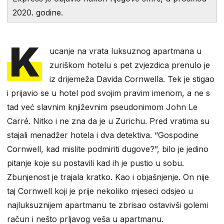
2020. godine.
K
ucanje na vrata luksuznog apartmana u
zuriškom hotelu s pet zvjezdica prenulo je
iz drijemeža Davida Cornwella. Tek je stigao
i prijavio se u hotel pod svojim pravim imenom, a ne s
tad već slavnim književnim pseudonimom John Le
Carré. Nitko i ne zna da je u Zurichu. Pred vratima su
stajali menadžer hotela i dva detektiva. “Gospodine
Cornwell, kad mislite podmiriti dugove?”, bilo je jedino
pitanje koje su postavili kad ih je pustio u sobu.
Zbunjenost je trajala kratko. Kao i objašnjenje. On nije
taj Cornwell koji je prije nekoliko mjeseci odsjeo u
najluksuznijem apartmanu te zbrisao ostavivši golemi
račun i nešto prljavog veša u apartmanu.