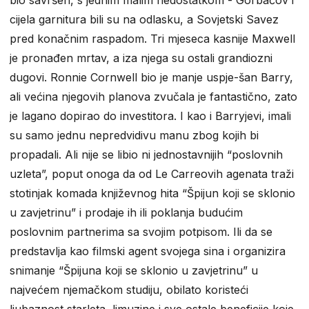
bio savršen, s jednim malim nedostatkom - Gorbačov i
cijela garnitura bili su na odlasku, a Sovjetski Savez
pred konačnim raspadom. Tri mjeseca kasnije Maxwell
je pronađen mrtav, a iza njega su ostali grandiozni
dugovi. Ronnie Cornwell bio je manje uspje-šan Barry,
ali većina njegovih planova zvučala je fantastično, zato
je lagano dopirao do investitora. I kao i Barryjevi, imali
su samo jednu nepredvidivu manu zbog kojih bi
propadali. Ali nije se libio ni jednostavnijih “poslovnih
uzleta”, poput onoga da od Le Carreovih agenata traži
stotinjak komada književnog hita “Špijun koji se sklonio
u zavjetrinu” i prodaje ih ili poklanja budućim
poslovnim partnerima sa svojim potpisom. Ili da se
predstavlja kao filmski agent svojega sina i organizira
snimanje “Špijuna koji se sklonio u zavjetrinu” u
najvećem njemačkom studiju, obilato koristeći