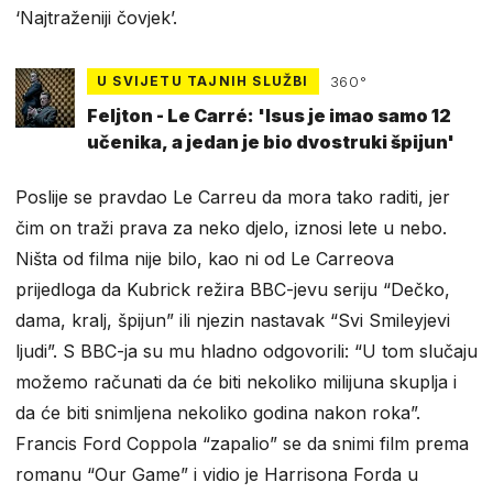
‘Najtraženiji čovjek’.
U SVIJETU TAJNIH SLUŽBI
360°
Feljton - Le Carré: 'Isus je imao samo 12
učenika, a jedan je bio dvostruki špijun'
Poslije se pravdao Le Carreu da mora tako raditi, jer
čim on traži prava za neko djelo, iznosi lete u nebo.
Ništa od filma nije bilo, kao ni od Le Carreova
prijedloga da Kubrick režira BBC-jevu seriju “Dečko,
dama, kralj, špijun” ili njezin nastavak “Svi Smileyjevi
ljudi”. S BBC-ja su mu hladno odgovorili: “U tom slučaju
možemo računati da će biti nekoliko milijuna skuplja i
da će biti snimljena nekoliko godina nakon roka”.
Francis Ford Coppola “zapalio” se da snimi film prema
romanu “Our Game” i vidio je Harrisona Forda u