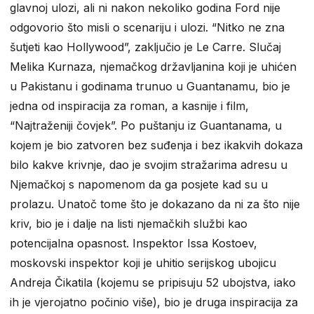
glavnoj ulozi, ali ni nakon nekoliko godina Ford nije
odgovorio što misli o scenariju i ulozi. “Nitko ne zna
šutjeti kao Hollywood”, zaključio je Le Carre. Slučaj
Melika Kurnaza, njemačkog državljanina koji je uhićen
u Pakistanu i godinama trunuo u Guantanamu, bio je
jedna od inspiracija za roman, a kasnije i film,
“Najtraženiji čovjek”. Po puštanju iz Guantanama, u
kojem je bio zatvoren bez suđenja i bez ikakvih dokaza
bilo kakve krivnje, dao je svojim stražarima adresu u
Njemačkoj s napomenom da ga posjete kad su u
prolazu. Unatoč tome što je dokazano da ni za što nije
kriv, bio je i dalje na listi njemačkih službi kao
potencijalna opasnost. Inspektor Issa Kostoev,
moskovski inspektor koji je uhitio serijskog ubojicu
Andreja Čikatila (kojemu se pripisuju 52 ubojstva, iako
ih je vjerojatno počinio više), bio je druga inspiracija za