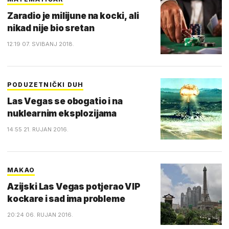
Zaradio je milijune na kocki, ali
nikad nije bio sretan
12:19 07. SVIBANJ 2018.
PODUZETNIČKI DUH
Las Vegas se obogatio i na
nuklearnim eksplozijama
14:55 21. RUJAN 2016.
MAKAO
Azijski Las Vegas potjerao VIP
kockare i sad ima probleme
20:24 06. RUJAN 2016.