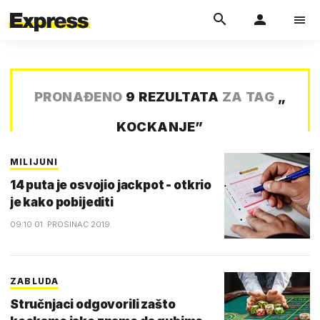
PRONAĐENO
9 REZULTATA
ZA TAG
„
KOCKANJE
”
MILIJUNI
14 puta je osvojio jackpot - otkrio
je kako pobijediti
09:10 01. PROSINAC 2019.
ZABLUDA
Stručnjaci odgovorili zašto