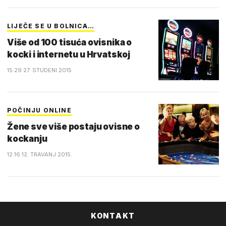
LIJEČE SE U BOLNICA…
Više od 100 tisuća ovisnika o
kocki i internetu u Hrvatskoj
15:29 27. STUDENI 2015.
POČINJU ONLINE
Žene sve više postaju ovisne o
kockanju
12:16 12. TRAVANJ 2015.
KONTAKT