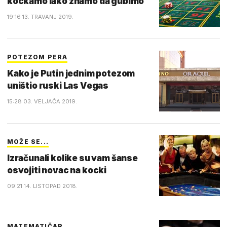
kockamo iako znamo da gubimo
19:16 13. TRAVANJ 2019.
POTEZOM PERA
Kako je Putin jednim potezom
uništio ruski Las Vegas
15:28 03. VELJAČA 2019.
MOŽE SE...
Izračunali kolike su vam šanse
osvojiti novac na kocki
09:21 14. LISTOPAD 2018.
MATEMATIČAR