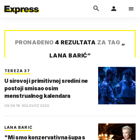
PRONAĐENO
4 REZULTATA
ZA TAG
„
LANA BARIĆ
”
TEREZA 37
U sirovoj i primitivnoj sredini ne
postoji smisao osim
menstrualnog kalendara
09:06 18. KOLOVOZ 2020.
LANA BARIĆ
"Mi smo konzervativna šupa s