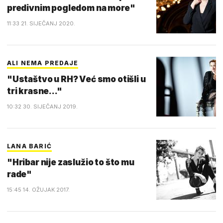
predivnim pogledom na more"
11:33 21. SIJEČANJ 2020.
ALI NEMA PREDAJE
"Ustaštvo u RH? Već smo otišli u
tri krasne..."
10:32 30. SIJEČANJ 2019.
LANA BARIĆ
"Hribar nije zaslužio to što mu
rade"
15:45 14. OŽUJAK 2017.