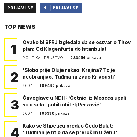
PRIJAVI SE
PRIJAVI SE
PUTEM
TOP NEWS
FACEBOOKA
Ovako bi SFRJ izgledala da se ostvario Titov
1
plan: Od Klagenfurta do Istanbula!
POLITIKA I DRUŠTVO
283454
prikaza
'Slobo prije Oluje rekao: Krajina? To je
2
neobranjivo. Tuđmana zvao Krivousti'
360°
109442
prikaza
Čavoglave u NDH: 'Četnici iz Moseća upali
3
su u selo i pobili obitelj Perković'
360°
109336
prikaza
Kako se Stipetiću predao Čedo Bulat:
4
'Tuđman je htio da se prerušim u ženu'