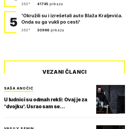
360°
41745
prikaza
'Okružili su i izrešetali auto Blaža Kraljevića.
5
Onda su ga vukli po cesti'
360°
30966
prikaza
VEZANI ČLANCI
SAŠA ANOČIĆ
U ludnici su odmah rekli: Ovaj je za
'dvojku'. Usrao sam se...
VASILY SENIN