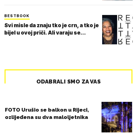
BESTBOOK
Svi misle da znaju tko je crn, a tko je
bijel u ovoj priči. Ali varaju se...