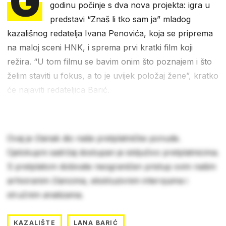
G
godinu počinje s dva nova projekta: igra u
predstavi “Znaš li tko sam ja” mladog
kazališnog redatelja Ivana Penovića, koja se priprema
na maloj sceni HNK, i sprema prvi kratki film koji
režira. “U tom filmu se bavim onim što poznajem i što
želim staviti u fokus, a to je uvijek položaj žene”, kratko
će najaviti redateljica Barić.
Ovaj je članak dio naše pretplatničke ponude.
Cjelokupni sadržaj dostupan je isključivo pretplatnicima.
S pretplatom dobivate neograničen pristup svim našim
arhiviranim člancima, ekskluzivnim intervjuima i
stručnim analizama.
KAZALIŠTE
LANA BARIĆ