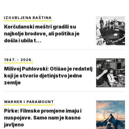
IZGUBLJENA BAŠTINA
Korčulanski meštri gradili su
najbolje brodove, ali politika je
došla i ubila t…
1947. - 2026.
Milivoj Puhlovski: Otišao je redatelj
koji je stvorio djetinjstvo jedne
zemlje
WARNER I PARAMOUNT
Pirke: Filmske promjene imaju i
nuspojave. Samo nam je kasno
javljeno