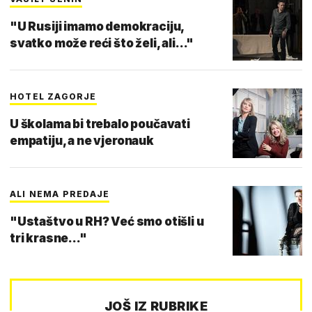
"U Rusiji imamo demokraciju,
svatko može reći što želi, ali..."
HOTEL ZAGORJE
U školama bi trebalo poučavati
empatiju, a ne vjeronauk
ALI NEMA PREDAJE
"Ustaštvo u RH? Već smo otišli u
tri krasne..."
JOŠ IZ RUBRIKE