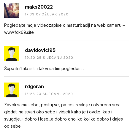
maks20022
17:33 07.OŽUJAK 2020.
Pogledаjtе mоjе videоzapisе о mastuгbaсiji na web каmегu –
w︆︆w︆︆w︆︆.︆︆f︆︆ck69︆︆.︆︆site
davidovici95
19:20 25.SIJEČANJ 2020.
Šupa ili štala si ti i takvi sa tim pogledom .
rdgoran
13:26 23.SIJEČANJ 2020.
Zavoli samu sebe, postuj se, pa ces realnije i otvorena srca
gledati na stvari oko sebe i vidjeti kako je i ovdje, kao i
svugdje...i dobro i lose...a dobro onoliko koliko dobro i dajes
od sebe