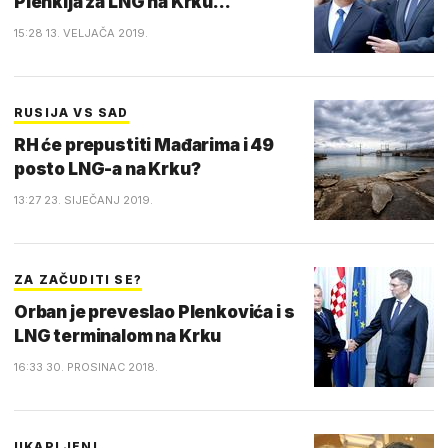
Plenkija za LNG na Krku...
15:28 13. VELJAČA 2019.
RUSIJA VS SAD
RH će prepustiti Mađarima i 49
posto LNG-a na Krku?
13:27 23. SIJEČANJ 2019.
ZA ZAČUDITI SE?
Orban je preveslao Plenkovića i s
LNG terminalom na Krku
16:33 30. PROSINAC 2018.
UKAPLJENI