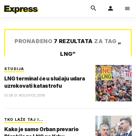
PRONAĐENO
7 REZULTATA
ZA TAG
„
LNG
”
STUDIJA
LNG terminal će u slučaju udara
uzrokovati katastrofu
13:39 21. KOLOVOZ 2019.
TKO LAŽE TAJ I...
Kako je samo Orban prevario