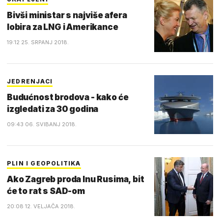
Bivši ministar s najviše afera
lobira za LNG i Amerikance
19:12 25. SRPANJ 2018.
JEDRENJACI
Budućnost brodova - kako će
izgledati za 30 godina
09:43 06. SVIBANJ 2018.
PLIN I GEOPOLITIKA
Ako Zagreb proda Inu Rusima, bit
će to rat s SAD-om
20:08 12. VELJAČA 2018.