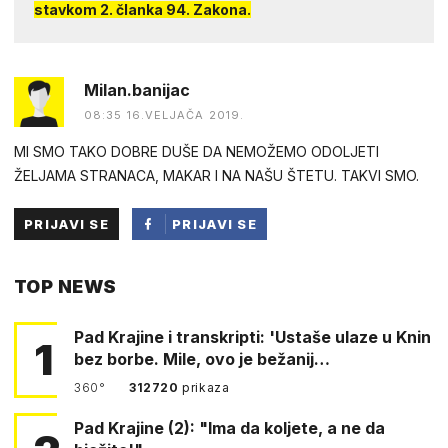
stavkom 2. članka 94. Zakona.
Milan.banijac
08:35 16.VELJAČA 2019.
MI SMO TAKO DOBRE DUŠE DA NEMOŽEMO ODOLJETI
ŽELJAMA STRANACA, MAKAR I NA NAŠU ŠTETU. TAKVI SMO.
PRIJAVI SE
PRIJAVI SE
PUTEM
TOP NEWS
FACEBOOKA
Pad Krajine i transkripti: 'Ustaše ulaze u Knin
1
bez borbe. Mile, ovo je bežanij…
360°
312720
prikaza
Pad Krajine (2): "Ima da koljete, a ne da