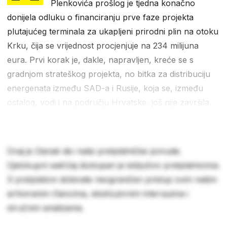
Plenkovića prošlog je tjedna konačno
donijela odluku o financiranju prve faze projekta
plutajućeg terminala za ukapljeni prirodni plin na otoku
Krku, čija se vrijednost procjenjuje na 234 milijuna
eura. Prvi korak je, dakle, napravljen, kreće se s
gradnjom strateškog projekta, no bitka za distribuciju
energenata između SAD-a i Rusije, koja se, između
ostalog, vodi i na području Hrvatske, još nije završila.
Ovaj je članak dio naše pretplatničke ponude.
Cjelokupni sadržaj dostupan je isključivo pretplatnicima.
S pretplatom dobivate neograničen pristup svim našim
arhiviranim člancima, ekskluzivnim intervjuima i
stručnim analizama.