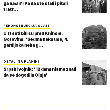
ga našli?! Pa da ste stali i pitali
fratr…
REKONSTRUKCIJA OLUJE
U 11 sati bili su pred Kninom.
Gotovina: 'Sedma neka uđe, 4.
gardijska neka g…
OSTALI NA PLANINI
Srpski vojnik: '12 dana nismo znali
da se dogodila Oluja'