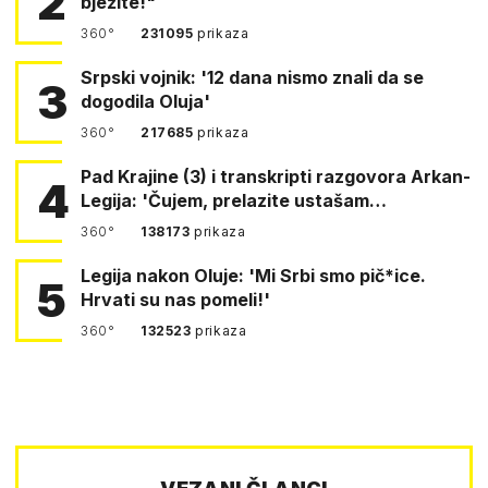
2
bježite!"
360°
231095
prikaza
Srpski vojnik: '12 dana nismo znali da se
3
dogodila Oluja'
360°
217685
prikaza
Pad Krajine (3) i transkripti razgovora Arkan-
4
Legija: 'Čujem, prelazite ustašam…
360°
138173
prikaza
Legija nakon Oluje: 'Mi Srbi smo pič*ice.
5
Hrvati su nas pomeli!'
360°
132523
prikaza