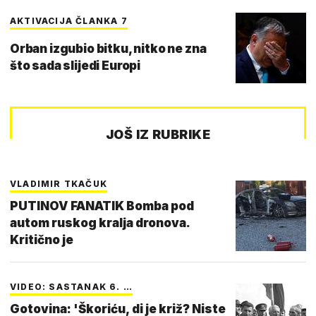
AKTIVACIJA ČLANKA 7
Orban izgubio bitku, nitko ne zna
što sada slijedi Europi
JOŠ IZ RUBRIKE
VLADIMIR TKAČUK
PUTINOV FANATIK Bomba pod
autom ruskog kralja dronova.
Kritično je
VIDEO: SASTANAK 6. …
Gotovina: 'Škoriću, di je križ? Niste