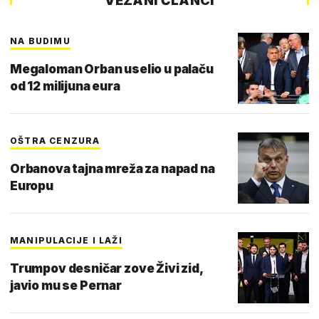
VEZANI ČLANCI
NA BUDIMU
Megaloman Orban uselio u palaču
od 12 milijuna eura
OŠTRA CENZURA
Orbanova tajna mreža za napad na
Europu
MANIPULACIJE I LAŽI
Trumpov desničar zove Živi zid,
javio mu se Pernar