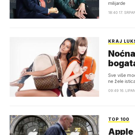
milijarde
18:40 17. SRPA
KRAJ LUK
Noćna 
bogata
Sve više mod
ne žele istica
09:49 16. LIPA
TOP 100
Apple 