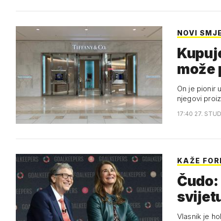
NOVI SMJ
Kupuje
može p
On je pionir 
njegovi proi
17:40 27. STUD
KAŽE FOR
Čudo: 
svijet
Vlasnik je ho