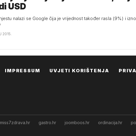
rdi USD
stu nalazi se Google čija je vrijednost također rasla (9%) i izno
D
J 2015.
IMPRESSUM
UVJETI KORIŠTENJA
PRIV
miss7zdrava.hr
gastro.hr
joomboos.hr
ordinacija.hr
po