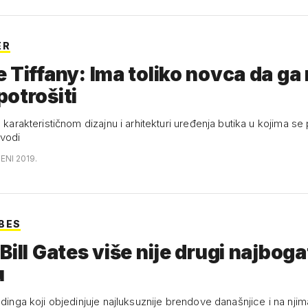
ER
 Tiffany: Ima toliko novca da ga
otrošiti
u karakterističnom dizajnu i arhitekturi uređenja butika u kojima se
zvodi
ENI 2019.
BES
Bill Gates više nije drugi najbogat
u
ldinga koji objedinjuje najluksuznije brendove današnjice i na nji