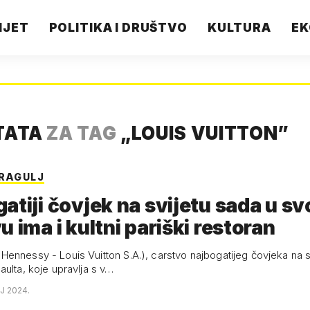
IJET
POLITIKA I DRUŠTVO
KULTURA
EK
TATA
ZA TAG
„
LOUIS VUITTON
”
DRAGULJ
atiji čovjek na svijetu sada u s
u ima i kultni pariški restoran
ennessy - Louis Vuitton S.A.), carstvo najbogatijeg čovjeka na s
aulta, koje upravlja s v…
NJ 2024.