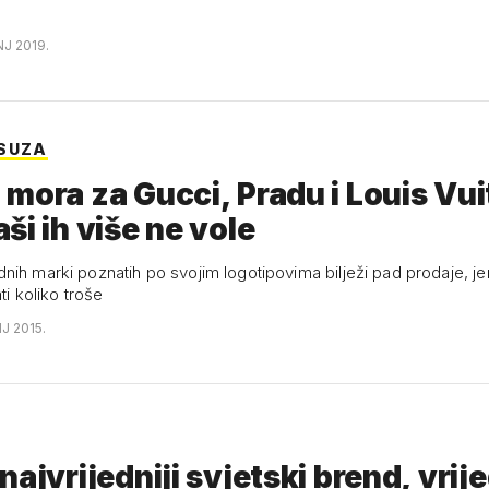
NJ 2019.
SUZA
mora za Gucci, Pradu i Louis Vui
ši ih više ne vole
nih marki poznatih po svojim logotipovima bilježi pad prodaje, je
ti koliko troše
NJ 2015.
najvrijedniji svjetski brend, vrij