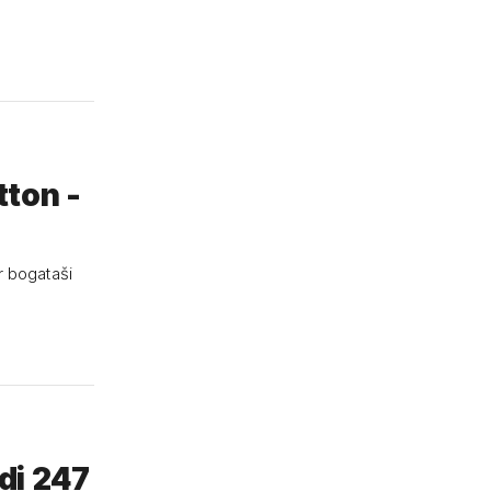
tton -
r bogataši
edi 247