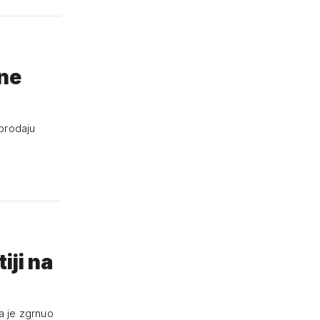
 ne
 prodaju
iji na
ma je zgrnuo