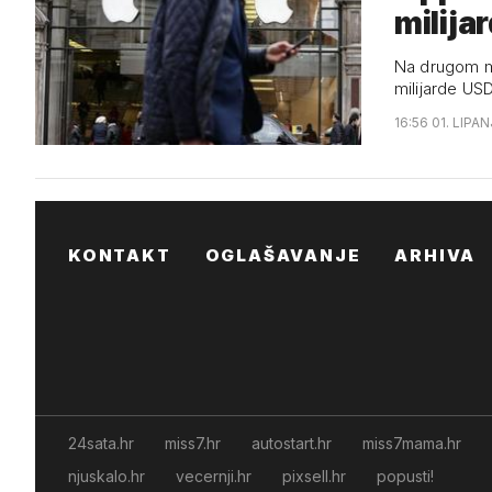
milija
Na drugom mje
milijarde US
16:56 01. LIPAN
KONTAKT
OGLAŠAVANJE
ARHIVA
24sata.hr
miss7.hr
autostart.hr
miss7mama.hr
njuskalo.hr
vecernji.hr
pixsell.hr
popusti!