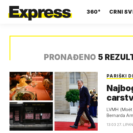
360°
CRNI SV
PRONAĐENO
5 REZUL
PARIŠKI 
Najbog
carstv
LVMH (Moët H
Bernarda Arn
13:03 27. LIPA