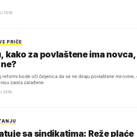
NJ 2018.
VE PRIČE
, kako za povlaštene ima novca,
 ne?
j reformi bode oči činjenica da se ne diraju povlaštene mirovine
 nisu zaista zarađene
J 2018.
ITANJU
ratuje sa sindikatima: Reže plaće