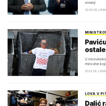
smanji
20:29 29. LIPA
MINISTRO
Paviću
ostale
U mirovinsko
mirovine koji
15:03 29. LIPAN
LOVA U P
Dalić 