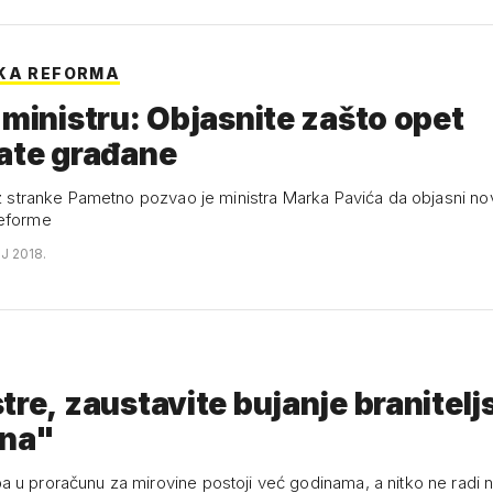
KA REFORMA
 ministru: Objasnite zašto opet
ate građane
 iz stranke Pametno pozvao je ministra Marka Pavića da objasni nov
reforme
NJ 2018.
tre, zaustavite bujanje branitelj
ina"
 u proračunu za mirovine postoji već godinama, a nitko ne radi ni