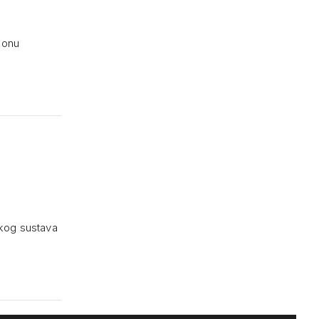
konu
o
nskog sustava