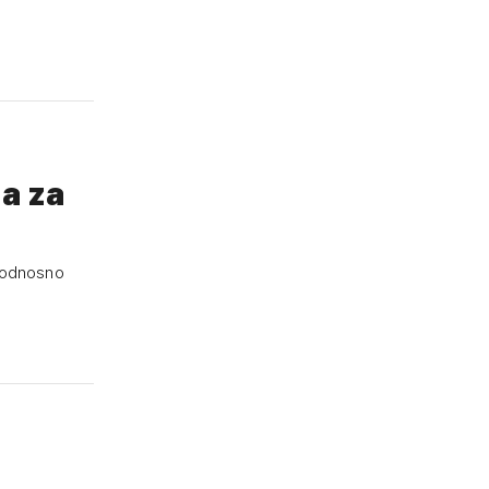
 a za
, odnosno