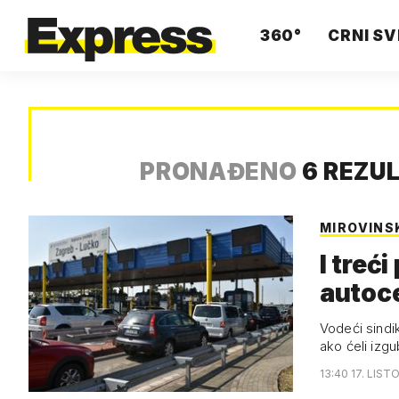
360°
CRNI SV
PRONAĐENO
6 REZU
MIROVINS
I treć
autoc
Vodeći sindik
ako ćeli izgu
13:40 17. LIST