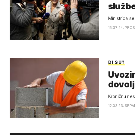
služb
Ministrica s
15:37 24. PROS
DI SU?
Uvozi
dovolj
Kroničnu nest
12:03 23. SRPA