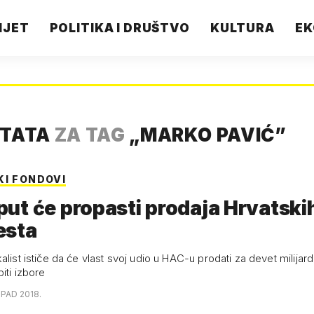
IJET
POLITIKA I DRUŠTVO
KULTURA
EK
LTATA
ZA TAG
„
MARKO PAVIĆ
”
KI FONDOVI
i put će propasti prodaja Hrvatski
esta
alist ističe da će vlast svoj udio u HAC-u prodati za devet milija
biti izbore
OPAD 2018.