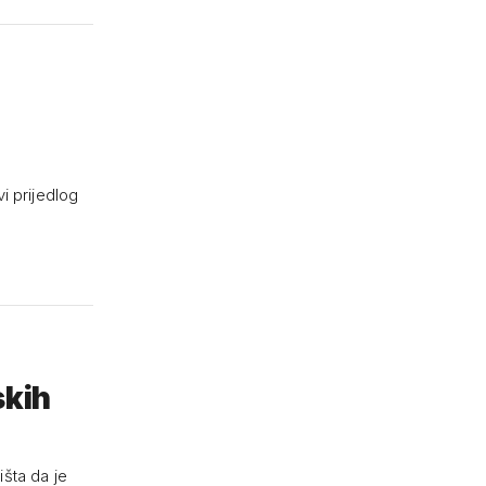
i prijedlog
skih
šta da je