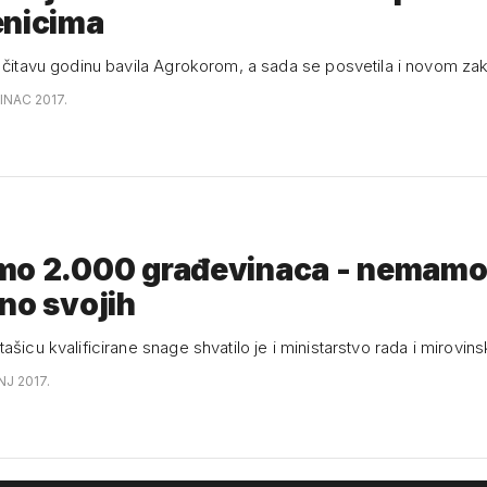
enicima
e čitavu godinu bavila Agrokorom, a sada se posvetila i novom za
INAC 2017.
mo 2.000 građevinaca - nemam
no svojih
ašicu kvalificirane snage shvatilo je i ministarstvo rada i mirovi
NJ 2017.