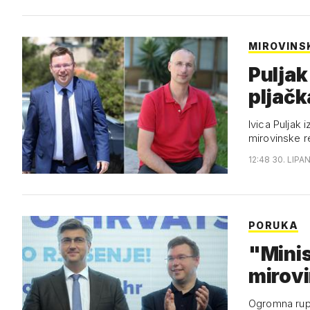
MIROVINS
Puljak
pljačk
Ivica Puljak
mirovinske 
12:48 30. LIPA
PORUKA
"Minis
mirov
Ogromna rupa