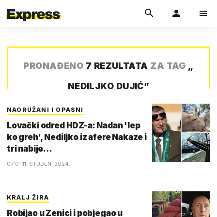
PRONAĐENO
7 REZULTATA
ZA TAG
„
NEDILJKO DUJIĆ
”
NAORUŽANI I OPASNI
Lovački odred HDZ-a: Nadan 'lep
ko greh', Nediljko iz afere Nakaze i
tri nabije…
07:01 11. STUDENI 2024.
KRALJ ŽIRA
Robijao u Zenici i pobjegao u