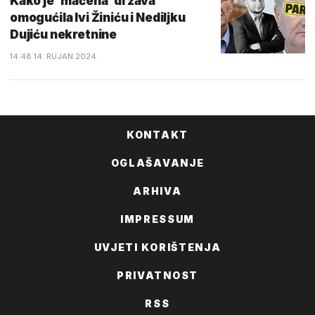
Kako je 'maćeha' država
omogućila Ivi Žiniću i Nediljku
Dujiću nekretnine
14:48 14. RUJAN 2024.
KONTAKT
OGLAŠAVANJE
ARHIVA
IMPRESSUM
UVJETI KORIŠTENJA
PRIVATNOST
RSS