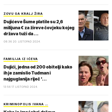
ZOVU GA KRALJ ŽIRA
Dujićeve Šume platile su 2,6
milijuna € za žireve čovjeku kojeg
država tuži da …
08:36 20. LISTOPAD 2024.
FAMILIJA IZ IĆEVA
Dujići, jedna od 200 obitelji kako
ih je zamislio Tuđman i
najguglanija riječ '…
13:56 17. LISTOPAD 2024.
KRIMINOPOLIS IVANA …