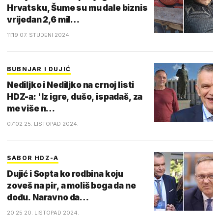
Hrvatsku, Šume su mu dale biznis
vrijedan 2,6 mil…
11:19 07. STUDENI 2024.
BUBNJAR I DUJIĆ
Nediljko i Nediljko na crnoj listi
HDZ-a: 'Iz igre, dušo, ispadaš, za
me više n…
07:02 25. LISTOPAD 2024.
SABOR HDZ-A
Dujić i Sopta ko rodbina koju
zoveš na pir, a moliš boga da ne
dođu. Naravno da…
20:25 20. LISTOPAD 2024.