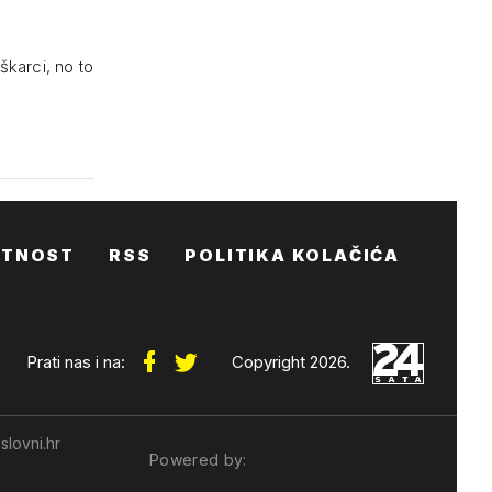
škarci, no to
ATNOST
RSS
POLITIKA KOLAČIĆA
Prati nas i na:
Copyright 2026.
slovni.hr
Powered by: