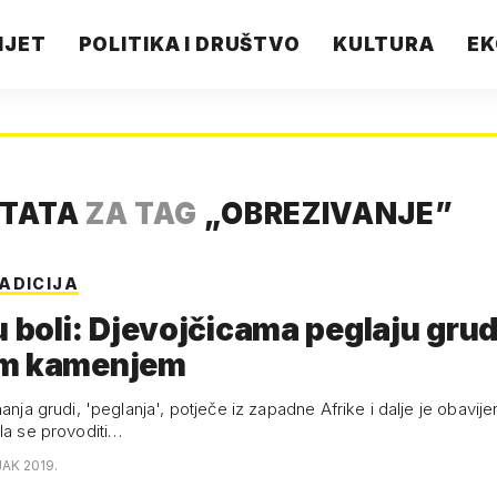
IJET
POLITIKA I DRUŠTVO
KULTURA
EK
LTATA
ZA TAG
„
OBREZIVANJE
”
ADICIJA
u boli: Djevojčicama peglaju grud
m kamenjem
nanja grudi, 'peglanja', potječe iz zapadne Afrike i dalje je obavij
ela se provoditi…
JAK 2019.