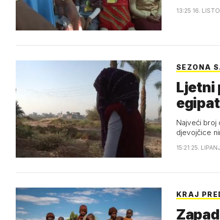
13:25 16. LIST
SEZONA 
Ljetni
egipat
Najveći broj
djevojčice n
15:21 25. LIPAN
KRAJ PR
Zapad 