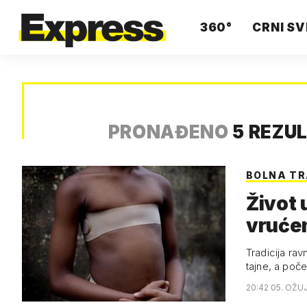
360°
CRNI SV
PRONAĐENO
5 REZU
BOLNA TR
Život 
vruće
Tradicija rav
tajne, a poč
20:42 05. OŽU