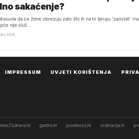
lno sakaćenje?
rasuda da se žene obrezuju zato što ih na to tjeraju 'zaostali' mu
opće nije sluč…
ANJ 2015.
IMPRESSUM
UVJETI KORIŠTENJA
PRIV
miss7zdrava.hr
gastro.hr
joomboos.hr
ordinacija.hr
po