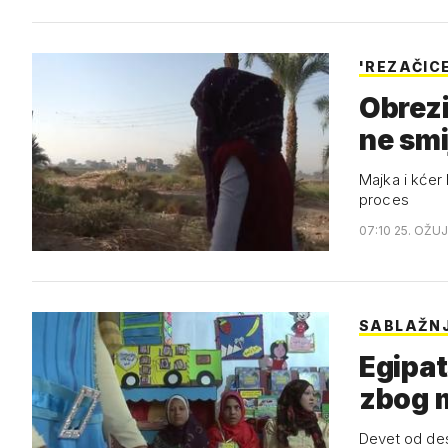
'REZAČIC
Obrezi
ne smij
Majka i kćer 
proces
07:10 25. OŽUJ
SABLAŽN
Egipat
zbog m
Devet od des