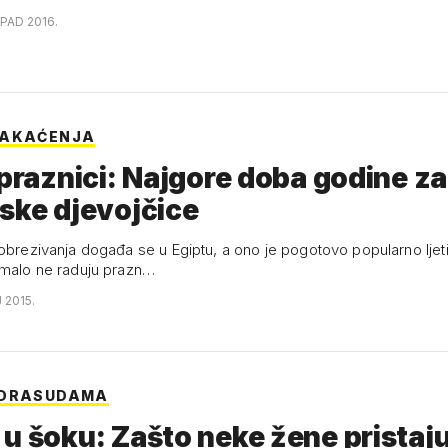
OPAD 2016.
SAKAĆENJA
 praznici: Najgore doba godine za
ske djevojčice
 obrezivanja događa se u Egiptu, a ono je pogotovo popularno ljeti
imalo ne raduju prazn…
J 2015.
EDRASUDAMA
u šoku: Zašto neke žene pristaj