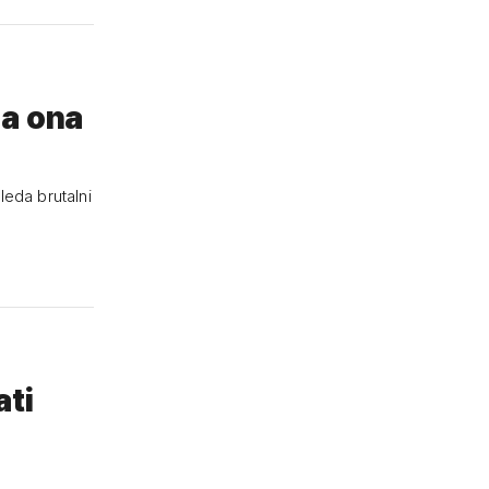
 a ona
leda brutalni
ati