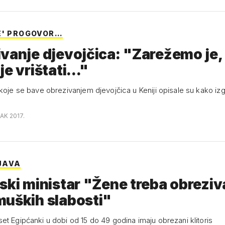
E' PROGOVOR…
vanje djevojčica: "Zarežemo je,
e vrištati..."
koje se bave obrezivanjem djevojčica u Keniji opisale su kako izg
AK 2017.
JAVA
ski ministar "Žene treba obreziv
uških slabosti"
et Egipćanki u dobi od 15 do 49 godina imaju obrezani klitoris