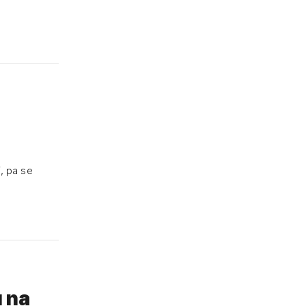
, pa se
u na