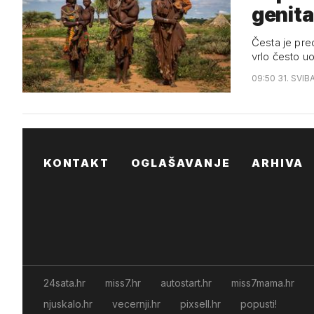
genita
Česta je pred
vrlo često u
09:50 31. SVIB
KONTAKT
OGLAŠAVANJE
ARHIVA
24sata.hr
miss7.hr
autostart.hr
miss7mama.hr
njuskalo.hr
vecernji.hr
pixsell.hr
popusti!