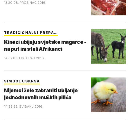
13:20 08. PROSINAC 2016.
TRADICIONALNI PREPA…
Kinezi ubijaju svjetske magarce -
na put im stali Afrikanci
14:37 03. LISTOPAD 2016.
SIMBOL USKRSA
Nijemci žele zabraniti ubijanje
jednodnevnih muških pilića
14:33 22. SVIBANJ 2016.