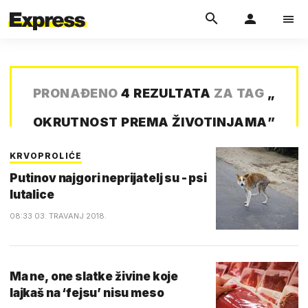
PRONAĐENO
4 REZULTATA
ZA TAG
„
OKRUTNOST PREMA ŽIVOTINJAMA
”
KRVOPROLIĆE
Putinov najgori neprijatelj su - psi
lutalice
08:33 03. TRAVANJ 2018.
Ma ne, one slatke živine koje
lajkaš na ‘fejsu’ nisu meso