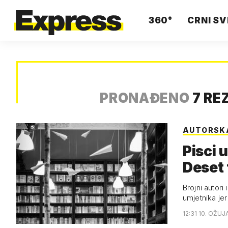
360°
CRNI SV
PRONAĐENO
7 RE
AUTORSK
Pisci 
Deset 
Brojni autori 
umjetnika je
12:31 10. OŽUJ