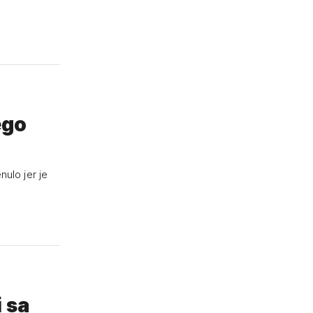
ego
nulo jer je
 sa