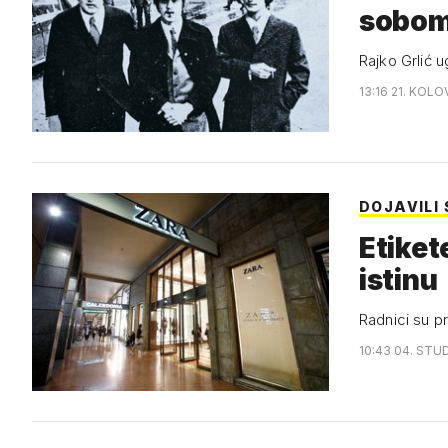
sobo
Rajko Grlić u
13:16 21. KOLO
DOJAVILI
Etiket
istinu
Radnici su pr
10:43 04. STUD