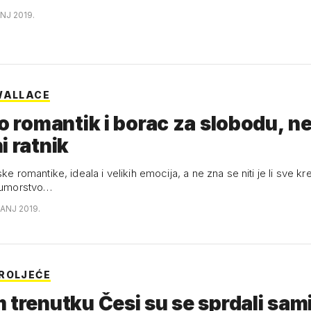
ANJ 2019.
WALLACE
io romantik i borac za slobodu, n
i ratnik
ske romantike, ideala i velikih emocija, a ne zna se niti je li sve kre
i umorstvo…
ČANJ 2019.
ROLJEĆE
 trenutku Česi su se sprdali sami