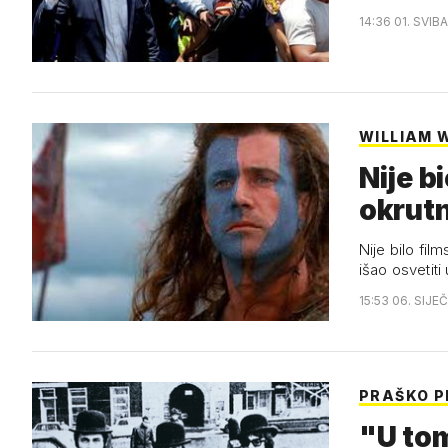
14:36 01. SVIB
WILLIAM 
Nije b
okrutn
Nije bilo film
išao osvetit
15:53 06. SIJE
PRAŠKO P
"U tom