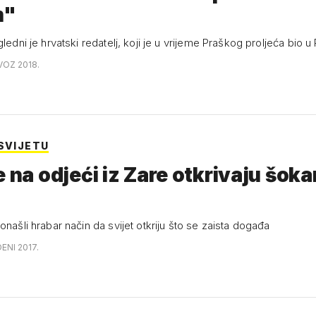
m"
gledni je hrvatski redatelj, koji je u vrijeme Praškog proljeća bio u
VOZ 2018.
 SVIJETU
e na odjeći iz Zare otkrivaju šok
onašli hrabar način da svijet otkriju što se zaista događa
ENI 2017.