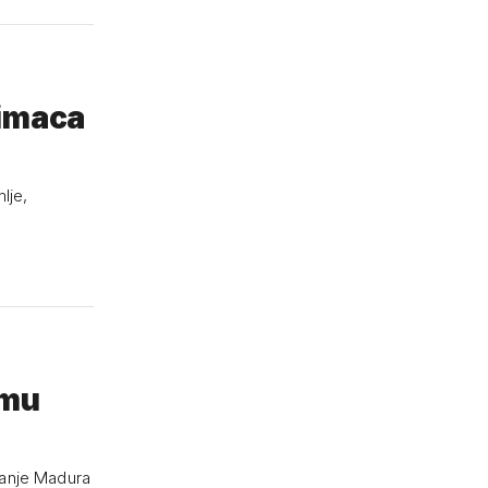
bimaca
lje,
 mu
vanje Madura