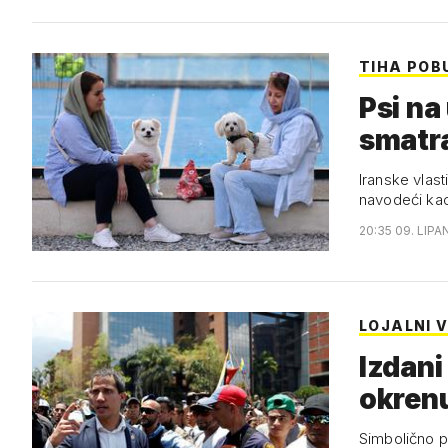
TIHA POB
Psi na
smatra
Iranske vlast
navodeći kao
20:35 09. LIPA
LOJALNI V
Izdani
okrenu
Simbolično p