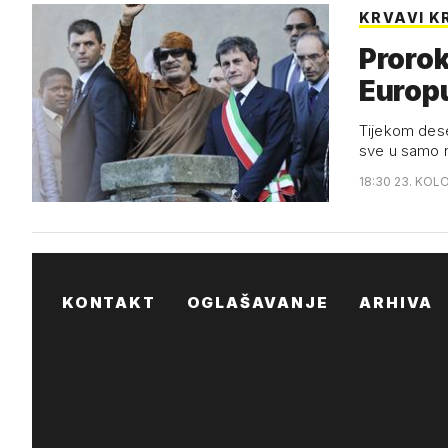
KRVAVI K
Prorok
Europ
Tijekom deset
sve u samo 
18:30 23. KOL
KONTAKT
OGLAŠAVANJE
ARHIVA