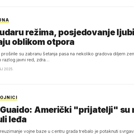
UNA
 udaru režima, posjedovanje lju
ju oblikom otpora
i proširile su zabranu šetanja pasa na nekoliko gradova diljem zem
 razlog javni red, zdra…
NJ 2025.
OJNICI
 Guaido: Američki "prijatelji" su
li leđa
reuzimanje vojne baze u centru grada trebalo je potaknuti svrga