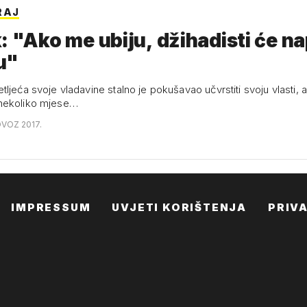
RAJ
: "Ako me ubiju, džihadisti će na
u"
ljeća svoje vladavine stalno je pokušavao učvrstiti svoju vlasti, al
nekoliko mjese…
OVOZ 2017.
IMPRESSUM
UVJETI KORIŠTENJA
PRIV