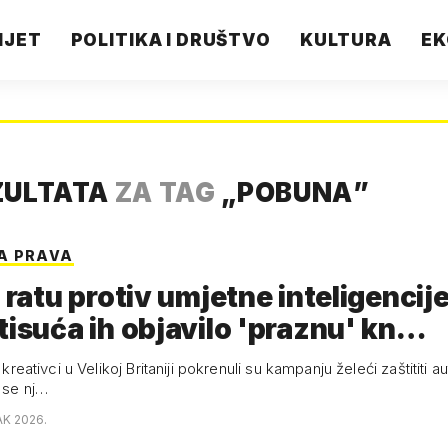
IJET
POLITIKA I DRUŠTVO
KULTURA
EK
ZULTATA
ZA TAG
„
POBUNA
”
A PRAVA
u ratu protiv umjetne inteligencije
tisuća ih objavilo 'praznu' kn…
i kreativci u Velikoj Britaniji pokrenuli su kampanju želeći zaštititi 
r se nj…
AK 2026.