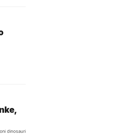
o
enke,
oni dinosauri