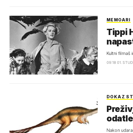
MEMOARI
Tippi 
napas
Kultni filmaš
09:18 01. STUD
DOKAZ S
Preživ
odatle
Nakon udara a