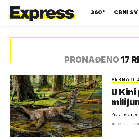
360°
CRNI SV
PRONAĐENO
17 
PERNATI 
U Kini
miliju
Živio je prij
10:07 11. STUD