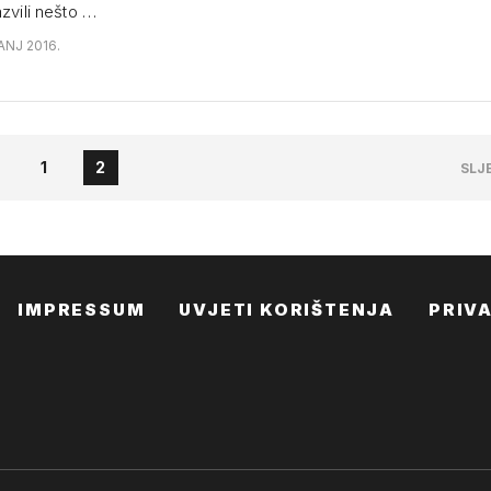
azvili nešto …
ANJ 2016.
1
2
SLJ
IMPRESSUM
UVJETI KORIŠTENJA
PRIV