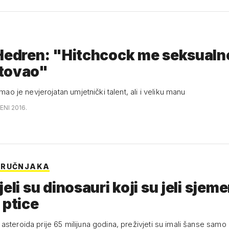
Hedren: "Hitchcock me seksualn
tovao"
 imao je nevjerojatan umjetnički talent, ali i veliku manu
ENI 2016.
TRUČNJAKA
jeli su dinosauri koji su jeli sjem
 ptice
steroida prije 65 milijuna godina, preživjeti su imali šanse samo 