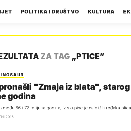
IJET
POLITIKA I DRUŠTVO
KULTURA
EK
REZULTATA
ZA TAG
„
PTICE
”
DINOSAUR
 pronašli "Zmaja iz blata", starog
ne godina
e između 66 i 72 milijuna godina, iz skupine je najbližih rođaka ptic
ENI 2016.