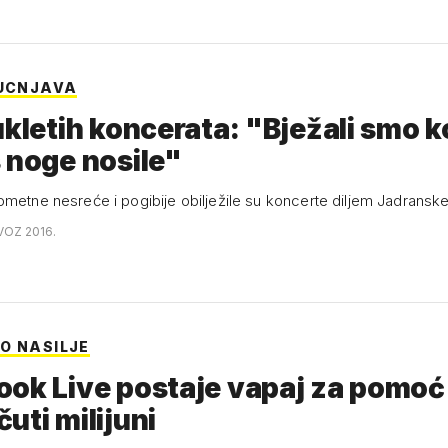
PUCNJAVA
ukletih koncerata: "Bježali smo k
 noge nosile"
ometne nesreće i pogibije obilježile su koncerte diljem Jadransk
VOZ 2016.
O NASILJE
ok Live postaje vapaj za pomoć 
uti milijuni