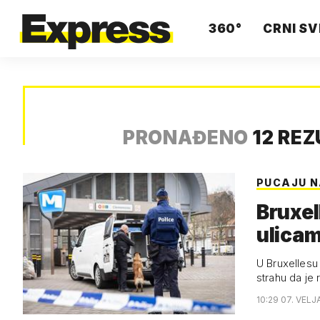
360°
CRNI SV
PRONAĐENO
12 RE
PUCAJU N
Bruxel
ulicam
U Bruxellesu 
strahu da je
10:29 07. VELJ