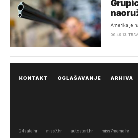
Grupic
naoru
Amerika je na
09:49 13. TRAV
KONTAKT
OGLAŠAVANJE
ARHIVA
24sata.hr
miss7.hr
autostart.hr
miss7mama.hr