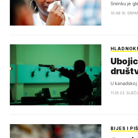
Snimku je gle
10:48 10. SRPA
HLADNOK
Ubojic
društ
U kanadskoj 
11:25 23. SIJE
BIJES I PI