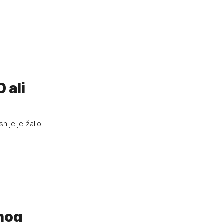
 ali
nije je žalio
nog