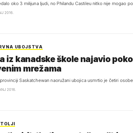
dalo oko 3 milijuna ljudi, no Philandu Castileu nitko nije mogao po
NJ 2016.
RVNA UBOJSTVA
a iz kanadske škole najavio poko
venim mrežama
provinciji Saskatchewan naoružani ubojica usmrtio je četiri osob
ČANJ 2016.
ŠTOLJI