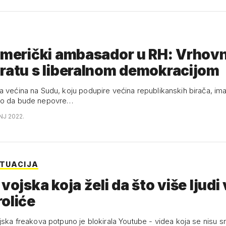
američki ambasador u RH: Vrhovn
ratu s liberalnom demokracijom
 većina na Sudu, koju podupire većina republikanskih birača, ima t
vo da bude nepovre…
NJ 2022.
ITUACIJA
 vojska koja želi da što više ljudi
oliće
jska freakova potpuno je blokirala Youtube - videa koja se nisu sm