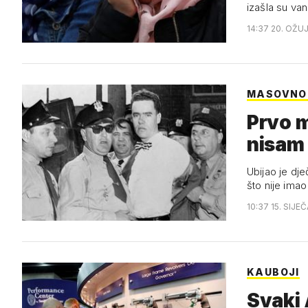
izašla su van
14:37 20. OŽU
MASOVNO
Prvo m
nisam
Ubijao je dje
što nije ima
10:37 15. SIJE
KAUBOJI
Svaki