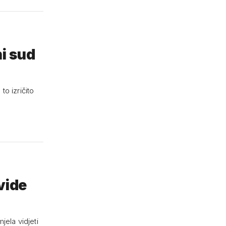
i sud
o izričito
 vide
jela vidjeti