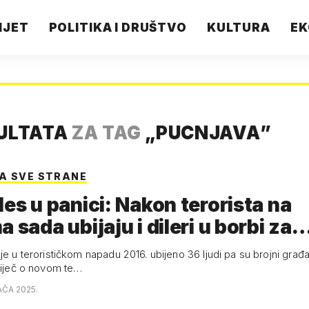
IJET
POLITIKA I DRUŠTVO
KULTURA
EK
ZULTATA
ZA TAG
„
PUCNJAVA
”
A SVE STRANE
les u panici: Nakon terorista na
a sada ubijaju i dileri u borbi za
je u terorističkom napadu 2016. ubijeno 36 ljudi pa su brojni građan
 riječ o novom te…
AČA 2025.