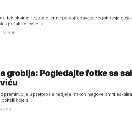
a
daju tek okvirne rezultate jer ne postoji obaveza registriranja puša
kih pušaka ni pištolja
ENI 2018.
 groblja: Pogledajte fotke sa s
oviću
vić preminuo je u pretprošle nedjelje, nakon njegove smrti eskalir
 obitelji koje s…
N 2018.