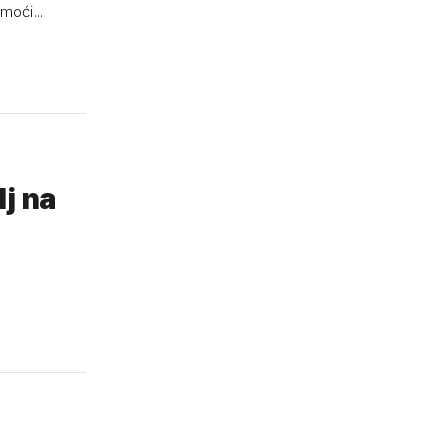
moći...
lj na
e