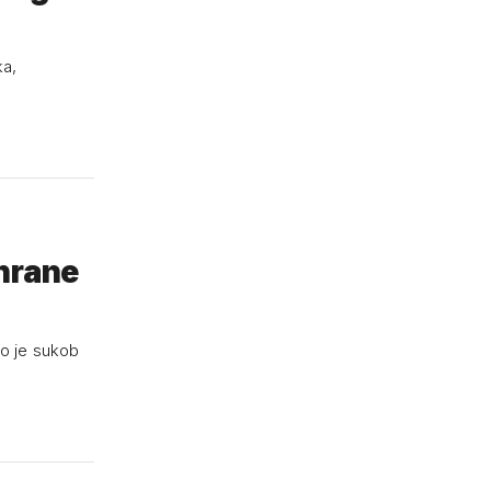
ka,
ahrane
ao je sukob