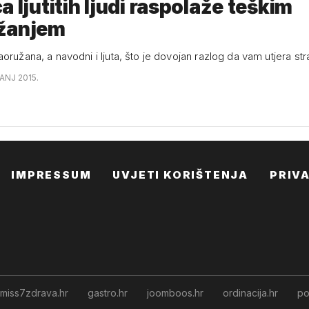
a ljutitih ljudi raspolaže teškim
žanjem
oružana, a navodni i ljuta, što je dovojan razlog da vam utjera str
ANJ 2015.
IMPRESSUM
UVJETI KORIŠTENJA
PRIV
miss7zdrava.hr
gastro.hr
joomboos.hr
ordinacija.hr
po