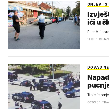
GNJEV I 
Izvješ
ići u 
Pucački obrač
11:18 14. RUJAN
DOSAD NE
Napad na YouTube: Napadačica poginul
pucnj
Troje je ran
00:03 04. TRA