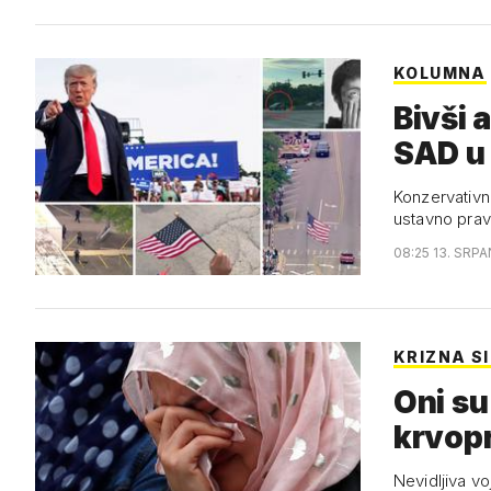
KOLUMNA
Bivši 
SAD u 
Konzervativna
ustavno pra
08:25 13. SRPA
KRIZNA S
Oni su
krvopr
Nevidljiva vo