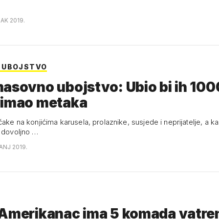
JAK 2019.
 UBOJSTVO
asovno ubojstvo: Ubio bi ih 1000
 imao metaka
čake na konjićima karusela, prolaznike, susjede i neprijatelje, a kas
o dovoljno …
ČANJ 2019.
 Amerikanac ima 5 komada vatre