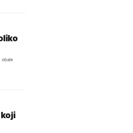
oliko
e obale
koji