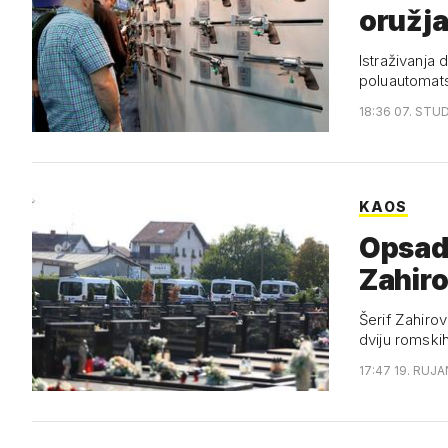
oružj
Istraživanja 
poluautomats
18:36 07. STUD
KAOS
Opsada
Zahir
Šerif Zahiro
dviju romskih
17:47 19. RUJA