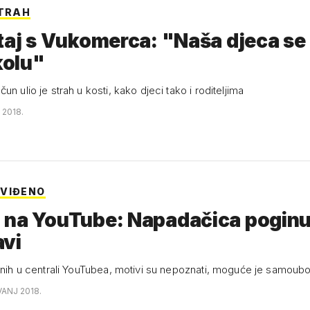
STRAH
taj s Vukomerca: "Naša djeca se
školu"
un ulio je strah u kosti, kako djeci tako i roditeljima
 2018.
VIĐENO
a u
avi
jenih u centrali YouTubea, motivi su nepoznati, moguće je samoub
VANJ 2018.