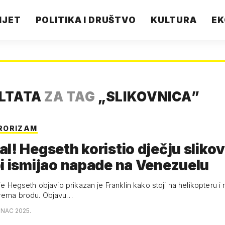
IJET
POLITIKA I DRUŠTVO
KULTURA
EK
ULTATA
ZA TAG
„
SLIKOVNICA
”
RORIZAM
l! Hegseth koristio dječju sliko
i ismijao napade na Venezuelu
 je Hegseth objavio prikazan je Franklin kako stoji na helikopteru i 
prema brodu. Objavu…
INAC 2025.