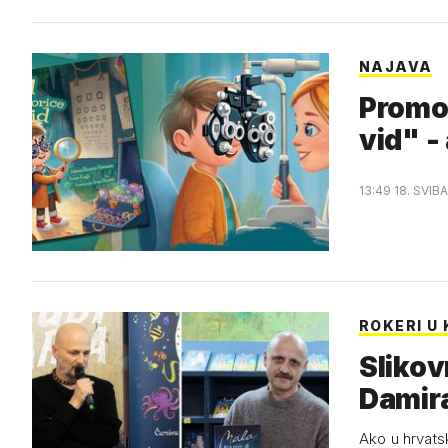
NAJAVA
Promoc
vid" -
13:49 18. SVIB
ROKERI U
Slikov
Damir
Ako u hrvats