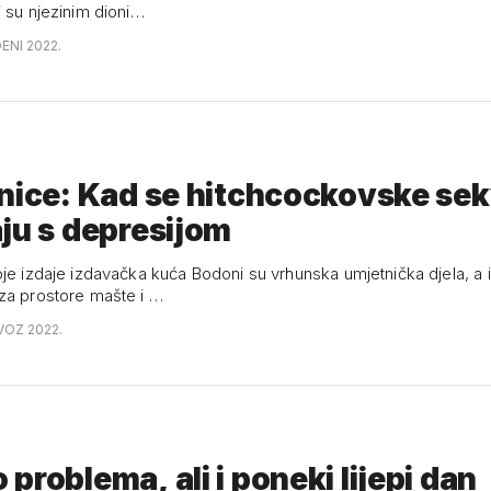
i su njezinim dioni…
ENI 2022.
nice: Kad se hitchcockovske se
ju s depresijom
oje izdaje izdavačka kuća Bodoni su vrhunska umjetnička djela, a
za prostore mašte i …
VOZ 2022.
problema, ali i poneki lijepi dan