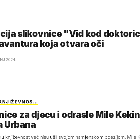
ija slikovnice "Vid kod doktoric
 avantura koja otvara oči
ANJ 2024.
 KNJIŽEVNOS…
nice za djecu i odrasle Mile Kekin
a Urbana
ku književnost već nisu ušli svojom namjenskom poezijom, Mile K