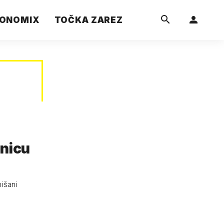
ONOMIX
TOČKA ZAREZ
vnicu
nišani