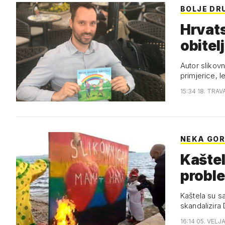
BOLJE DR
Hrvat
obitelj
Autor slikovn
primjerice, l
15:34 18. TRAV
NEKA GOR
Kaštel
probl
Kaštela su s
skandalizira 
16:14 05. VELJ