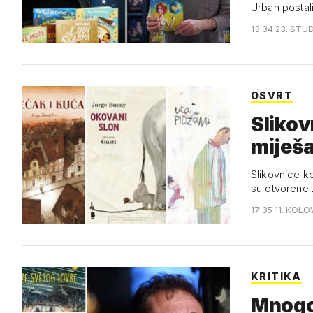
Urban postal
13:34 23. STUD
OSVRT
Slikov
miješa
Slikovnice k
su otvorene 
17:35 11. KOLO
KRITIKA
Mnogo 