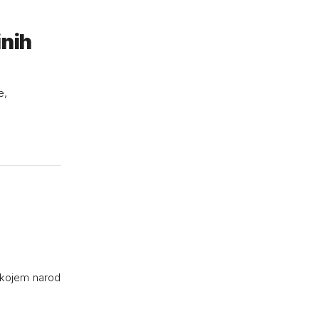
inih
e,
u kojem narod