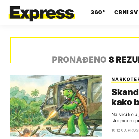
360°
CRNI SV
PRONAĐENO
8 REZ
NARKOTE
Skanda
kako b
Na slici koju
strojnicom 
10:12 03. PROS