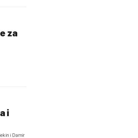
e za
a i
ekin i Damir