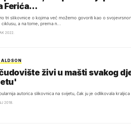
 Ferića...
avio tri slikovnice o kojima već možemo govoriti kao o svojevrsno
 ciklusu, a na tome, prema n…
AK 2022.
NALDSON
čudovište živi u mašti svakog dj
jetu'
larnija autorica slikovnica na svijetu, čak ju je odlikovala kraljica E
NJ 2018.