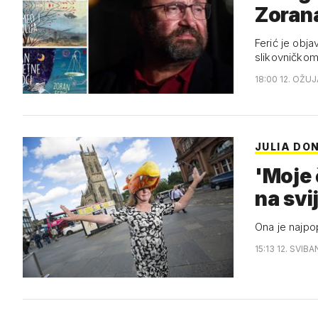
Zorana
Ferić je obj
slikovničkom
18:00 12. OŽUJ
JULIA DO
'Moje 
na svi
Ona je najpopu
15:13 12. SVIBA