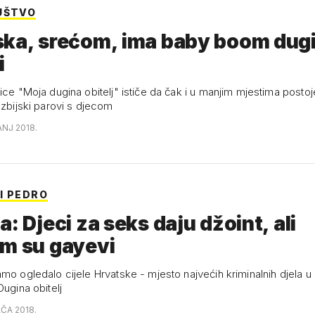
UŠTVO
ska, srećom, ima baby boom dug
i
ice "Moja dugina obitelj" ističe da čak i u manjim mjestima postoj
ezbijski parovi s djecom
ANJ 2018.
I PEDRO
a: Djeci za seks daju džoint, ali
em su gayevi
amo ogledalo cijele Hrvatske - mjesto najvećih kriminalnih djela 
Dugina obitelj
AČA 2018.