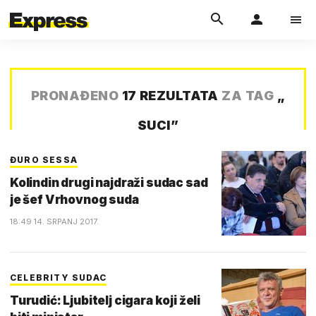
PRONAĐENO
17 REZULTATA
ZA TAG
„
SUCI
”
ĐURO SESSA
Kolindin drugi najdraži sudac sad
je šef Vrhovnog suda
18:49 14. SRPANJ 2017.
CELEBRITY SUDAC
Turudić: Ljubitelj cigara koji želi