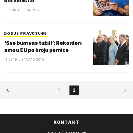
biti ministar
11:15 09. SRPANJ 2017.
DOSJE PRAVOSUĐE
‘Sve bum vas tužil!’: Rekorderi
smo u EU po broju parnica
12:33 19. LISTOPAD 2016.
1
2
KONTAKT