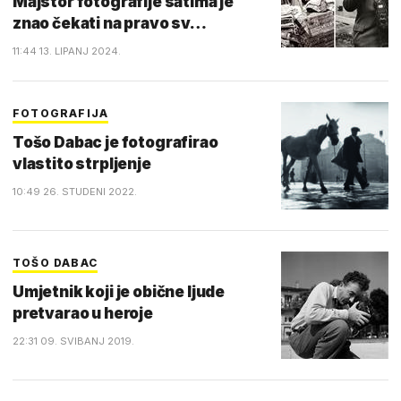
Majstor fotografije satima je
znao čekati na pravo sv…
11:44 13. LIPANJ 2024.
FOTOGRAFIJA
Tošo Dabac je fotografirao
vlastito strpljenje
10:49 26. STUDENI 2022.
TOŠO DABAC
Umjetnik koji je obične ljude
pretvarao u heroje
22:31 09. SVIBANJ 2019.