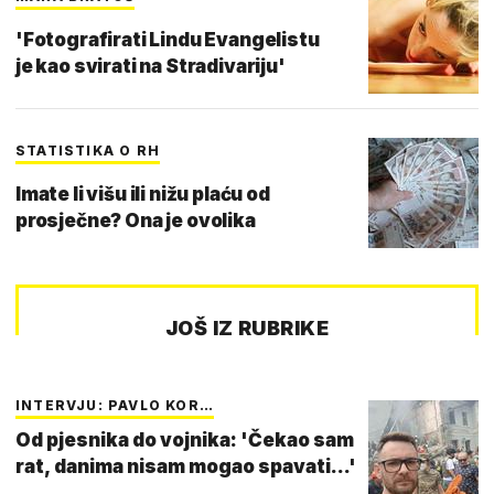
'Fotografirati Lindu Evangelistu
je kao svirati na Stradivariju'
STATISTIKA O RH
Imate li višu ili nižu plaću od
prosječne? Ona je ovolika
JOŠ IZ RUBRIKE
INTERVJU: PAVLO KOR…
Od pjesnika do vojnika: 'Čekao sam
rat, danima nisam mogao spavati...'