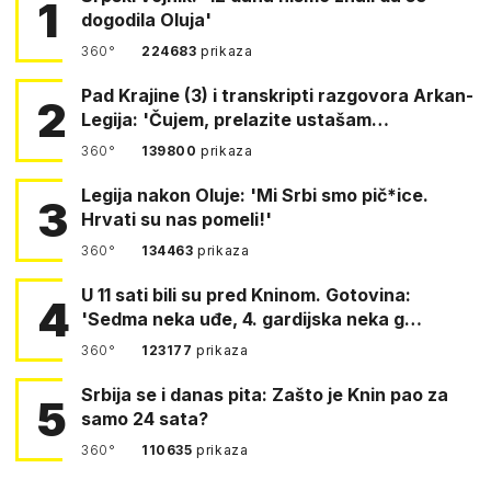
1
dogodila Oluja'
360°
224683
prikaza
Pad Krajine (3) i transkripti razgovora Arkan-
2
Legija: 'Čujem, prelazite ustašam…
360°
139800
prikaza
Legija nakon Oluje: 'Mi Srbi smo pič*ice.
3
Hrvati su nas pomeli!'
360°
134463
prikaza
U 11 sati bili su pred Kninom. Gotovina:
4
'Sedma neka uđe, 4. gardijska neka g…
360°
123177
prikaza
Srbija se i danas pita: Zašto je Knin pao za
5
samo 24 sata?
360°
110635
prikaza