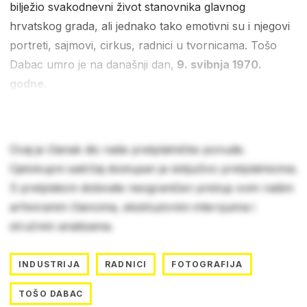
bilježio svakodnevni život stanovnika glavnog
hrvatskog grada, ali jednako tako emotivni su i njegovi
portreti, sajmovi, cirkus, radnici u tvornicama. Tošo
Dabac umro je na današnji dan,
9. svibnja 1970.
godne.
Ovaj je članak dio naše pretplatničke ponude.
Cjelokupni sadržaj dostupan je isključivo pretplatnicima.
S pretplatom dobivate neograničen pristup svim našim
arhiviranim člancima, ekskluzivnim intervjuima i
stručnim analizama.
INDUSTRIJA
RADNICI
FOTOGRAFIJA
TOŠO DABAC