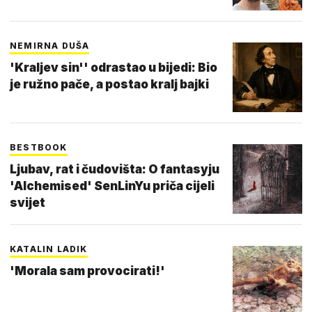
NEMIRNA DUŠA
'Kraljev sin'' odrastao u bijedi: Bio
je ružno pače, a postao kralj bajki
BESTBOOK
Ljubav, rat i čudovišta: O fantasyju
'Alchemised' SenLinYu priča cijeli
svijet
KATALIN LADIK
'Morala sam provocirati!'