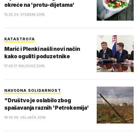
okreće na 'protu-dijetama'
15:25 24. STUDENI 2018.
KATASTROFA
Marić i Plenki našli novi način
kako oguliti poduzetnike
17:45 17. KOLOVOZ 2018.
NAVODNA SOLIDARNOST
"Društvo je oslabilo zbog
spašavanja raznih 'Petrokemija'
16:14 08. VELJAČA 2018.