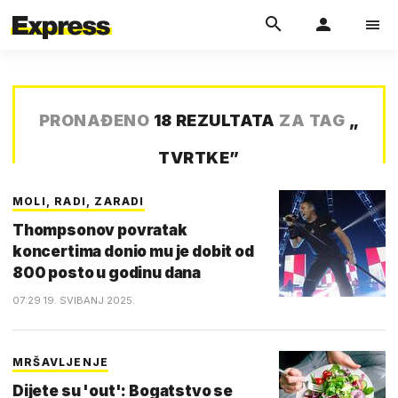
PRONAĐENO
18 REZULTATA
ZA TAG
„
TVRTKE
”
MOLI, RADI, ZARADI
Thompsonov povratak
koncertima donio mu je dobit od
800 posto u godinu dana
07:29 19. SVIBANJ 2025.
MRŠAVLJENJE
Dijete su 'out': Bogatstvo se