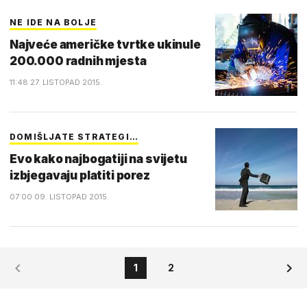
NE IDE NA BOLJE
Najveće američke tvrtke ukinule
200.000 radnih mjesta
11:48 27. LISTOPAD 2015.
DOMIŠLJATE STRATEGI…
Evo kako najbogatiji na svijetu
izbjegavaju platiti porez
07:00 09. LISTOPAD 2015.
1
2