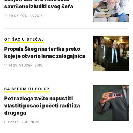
savršeno izluditi svog šefa
14:39 03. OŽUJAK 2016.
OTIŠAO U STEČAJ
Propala Škegrina tvrtka preko
koje je otvorio lanac zalogajnica
14:14 25. STUDENI 2015.
SA ŠEFOM ILI SOLO?
Pet razloga zašto napustiti
vlastiti posao i početi raditi za
drugoga
09:22 17. STUDENI 2015.