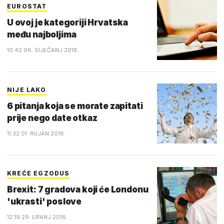
EUROSTAT
U ovoj je kategoriji Hrvatska
među najboljima
10:42 06. SIJEČANJ 2018.
NIJE LAKO
6 pitanja koja se morate zapitati
prije nego date otkaz
11:32 01. RUJAN 2016.
KREĆE EGZODUS
Brexit: 7 gradova koji će Londonu
'ukrasti' poslove
12:19 29. LIPANJ 2016.