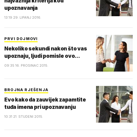
najvažnija kriterija kod
upoznavanja
13:19 29. LIPANJ 2016.
PRVI DOJMOVI
Nekoliko sekundi nakon što vas
upoznaju, ljudi pomisle ovo...
09:35 16. PROSINAC 2015.
BROJNA RJEŠENJA
Evo kako da zauvijek zapamtite
tuđa imena pri upoznavanju
10:31 21. STUDENI 2015.