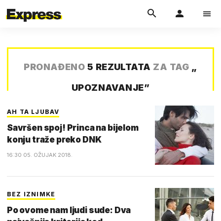
PRONAĐENO
5 REZULTATA
ZA TAG
„
UPOZNAVANJE
”
AH TA LJUBAV
Savršen spoj! Princa na bijelom
konju traže preko DNK
16:30 05. OŽUJAK 2018.
BEZ IZNIMKE
Po ovome nam ljudi sude: Dva