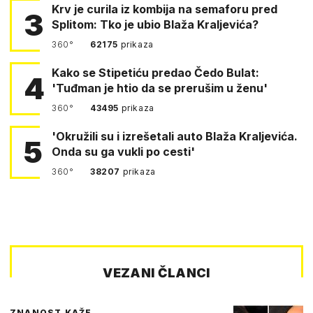
Krv je curila iz kombija na semaforu pred
3
Splitom: Tko je ubio Blaža Kraljevića?
360°
62175
prikaza
Kako se Stipetiću predao Čedo Bulat:
4
'Tuđman je htio da se prerušim u ženu'
360°
43495
prikaza
'Okružili su i izrešetali auto Blaža Kraljevića.
5
Onda su ga vukli po cesti'
360°
38207
prikaza
VEZANI ČLANCI
ZNANOST KAŽE