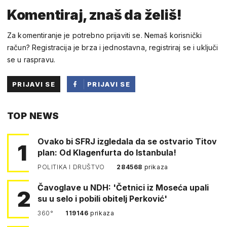
Komentiraj, znaš da želiš!
Za komentiranje je potrebno prijaviti se. Nemaš korisnički
račun? Registracija je brza i jednostavna, registriraj se i uključi
se u raspravu.
PRIJAVI SE
PRIJAVI SE
PUTEM
TOP NEWS
FACEBOOKA
Ovako bi SFRJ izgledala da se ostvario Titov
1
plan: Od Klagenfurta do Istanbula!
POLITIKA I DRUŠTVO
284568
prikaza
Čavoglave u NDH: 'Četnici iz Moseća upali
2
su u selo i pobili obitelj Perković'
360°
119146
prikaza