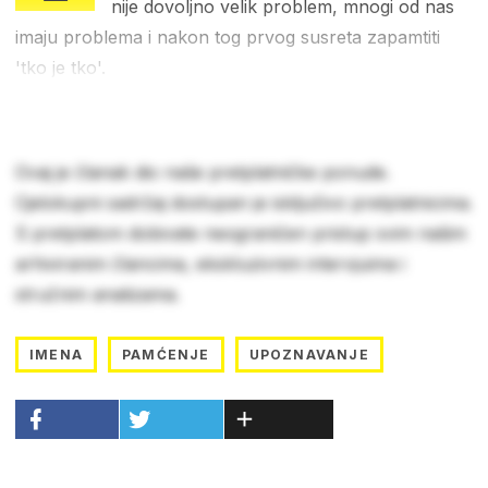
nije dovoljno velik problem, mnogi od nas
imaju problema i nakon tog prvog susreta zapamtiti
'tko je tko'.
Ovaj je članak dio naše pretplatničke ponude.
Cjelokupni sadržaj dostupan je isključivo pretplatnicima.
S pretplatom dobivate neograničen pristup svim našim
arhiviranim člancima, ekskluzivnim intervjuima i
stručnim analizama.
IMENA
PAMĆENJE
UPOZNAVANJE