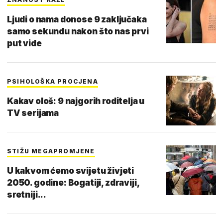
Ljudi o nama donose 9 zaključaka
samo sekundu nakon što nas prvi
put vide
PSIHOLOŠKA PROCJENA
Kakav ološ: 9 najgorih roditelja u
TV serijama
STIŽU MEGAPROMJENE
U kakvom ćemo svijetu živjeti
2050. godine: Bogatiji, zdraviji,
sretniji...