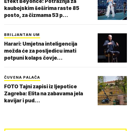
Efekt Beyonce: Potražnja za
kaubojskim šeširima raste 85
posto, za čizmama 53 p…
BRILJANTAN UM
Harari: Umjetna inteligencija
možda će za posljedicu imati
potpuni kolaps čovje…
ČUVENA PALAČA
FOTO Tajni zapisi iz ljepotice
Zagreba: Elita na zabavama jela
kavijar i pud…