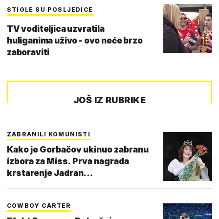
STIGLE SU POSLJEDICE
TV voditeljica uzvratila
huliganima uživo - ovo neće brzo
zaboraviti
JOŠ IZ RUBRIKE
ZABRANILI KOMUNISTI
Kako je Gorbačov ukinuo zabranu
izbora za Miss. Prva nagrada
krstarenje Jadran…
COWBOY CARTER