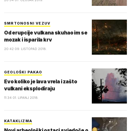
20:34 07. OŽUJAK 2019.
SMRTONOSNI VEZUV
Od erupcije vulkana skuhao im se
mozak i isparila krv
20:42 09. LISTOPAD 2018.
GEOLOŠKI PAKAO
Evo koliko je lava vrela i zašto
vulkani eksplodiraju
11:34 01. LIPANJ 2018.
KATAKLIZMA
Novi arheološki ostaci svjedoče o