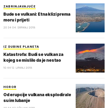
ZABRINJAVAJUĆE
Bude se vulkani: Etna klizi prema
moru i prijeti
20:34 04. SRPANJ 2019.
IZ DUBINE PLANETA
Katastrofa: Budi se vulkan za
kojeg se mislilo da je nestao
10:44 12. LIPANJ 2019.
HOROR
Od erupcije vulkana eksplodirale
su im lubanje