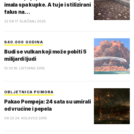
imala spa kupke. A tu je i stilizirani
falus na…
22:09 17. SIJEČANJ 2025.
640.000 GODINA
Budi se vulkan koji može pobiti 5
milijardi ljudi
10:33 18. LISTOPAD 2019.
OBLJETNICA POMORA
Pakao Pompeja: 24 sata su umirali
od vrućine i pepela
09:23 24. KOLOVOZ 2019.