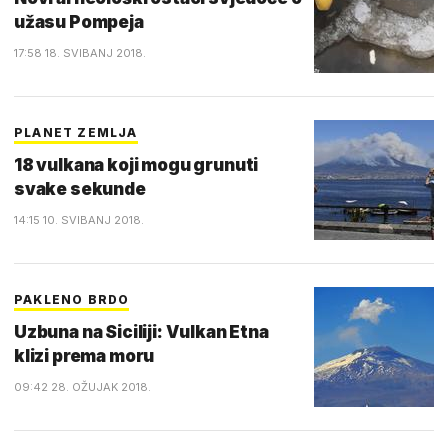
užasu Pompeja
17:58 18. SVIBANJ 2018.
PLANET ZEMLJA
18 vulkana koji mogu grunuti
svake sekunde
14:15 10. SVIBANJ 2018.
PAKLENO BRDO
Uzbuna na Siciliji: Vulkan Etna
klizi prema moru
09:42 28. OŽUJAK 2018.