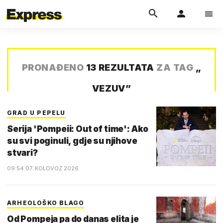
PRONAĐENO
13 REZULTATA
ZA TAG
„
VEZUV
”
GRAD U PEPELU
Serija 'Pompeii: Out of time': Ako
su svi poginuli, gdje su njihove
stvari?
09:54 07. KOLOVOZ 2026.
ARHEOLOŠKO BLAGO
Od Pompeja pa do danas elita je