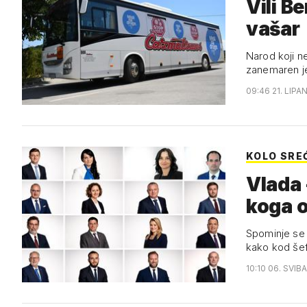
Vili Beroš vozi aut
vašar
Narod koji n
09:46 21. LIPAN
KOLO SRE
Vlada 
koga 
Spominje se 
kako kod šef
10:10 06. SVIB