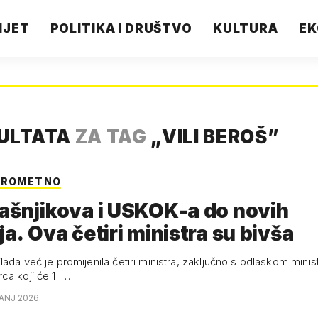
IJET
POLITIKA I DRUŠTVO
KULTURA
EK
ZULTATA
ZA TAG
„
VILI BEROŠ
”
PROMETNO
ašnjikova i USKOK-a do novih
ja. Ova četiri ministra su bivša
ada već je promijenila četiri ministra, zaključno s odlaskom minist
ca koji će 1. …
ČANJ 2026.