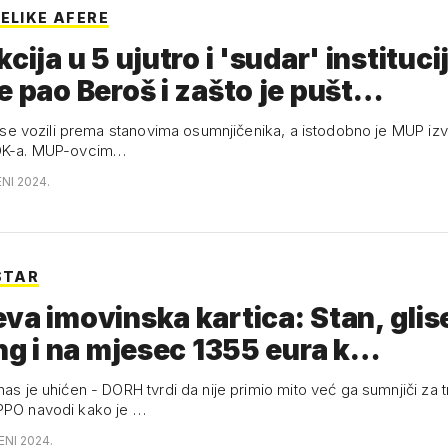
VELIKE AFERE
cija u 5 ujutro i 'sudar' instituci
e pao Beroš i zašto je pušt…
se se vozili prema stanovima osumnjičenika, a istodobno je MUP iz
KOK-a. MUP-ovcim…
ENI 2024.
STAR
va imovinska kartica: Stan, glise
ing i na mjesec 1355 eura k…
nas je uhićen - DORH tvrdi da nije primio mito već ga sumnjiči za 
PPO navodi kako je …
ENI 2024.