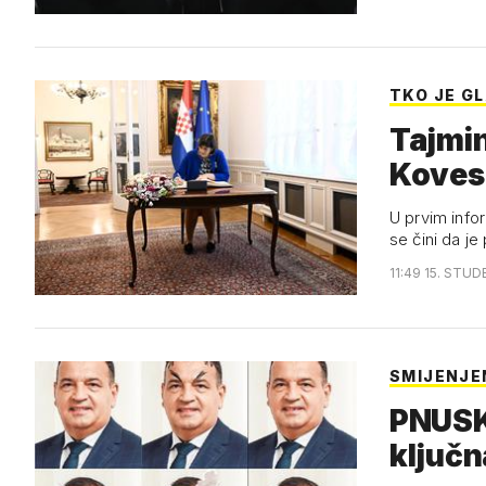
TKO JE G
Tajmin
Kovesi
U prvim info
se čini da je
11:49 15. STUD
SMIJENJE
PNUSKO
ključn