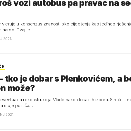
obus pa pravac na seoski
e vjeruje u konsenzus znanosti oko cijepljenja kao jedinog rješen
zanemaren je narod. Ovaj je …
J 2021.
ĆE
- tko je dobar s Plenkovićem, a b
on može?
eventualna rekonstrukcija Vlade nakon lokalnih izbora. Stručni tim
a stoje političa…
ANJ 2021.