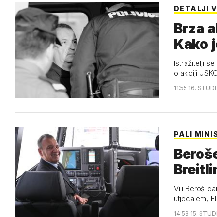
DETALJI 
Brza ak
Kako j
Istražitelji 
o akciji US
11:55 16. STUD
PALI MINI
Beroše
Breitl
Vili Beroš da
utjecajem, E
14:53 15. STUD