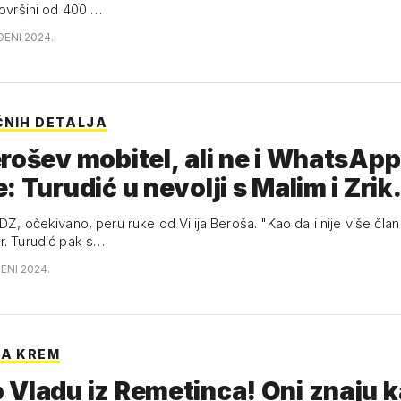
površini od 400 …
DENI 2024.
ČNIH DETALJA
rošev mobitel, ali ne i WhatsApp
: Turudić u nevolji s Malim i Zri
DZ, očekivano, peru ruke od Vilija Beroša. "Kao da i nije više član
r. Turudić pak s…
ENI 2024.
LA KREM
Vladu iz Remetinca! Oni znaju 