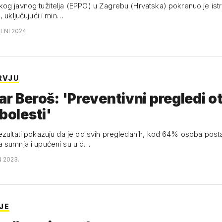
og javnog tužitelja (EPPO) u Zagrebu (Hrvatska) pokrenuo je istr
, uključujući i min…
ENI 2024.
RVJU
ar Beroš: 'Preventivni pregledi ot
 bolesti'
ezultati pokazuju da je od svih pregledanih, kod 64% osoba post
 sumnja i upućeni su u d…
N 2023.
JE