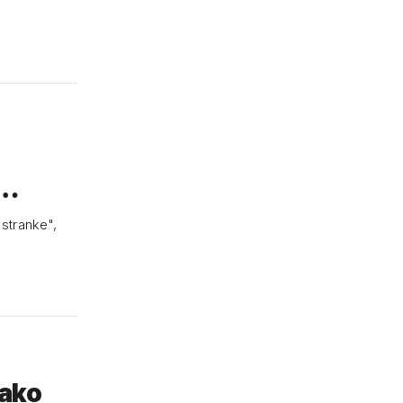
k…
 stranke",
kako