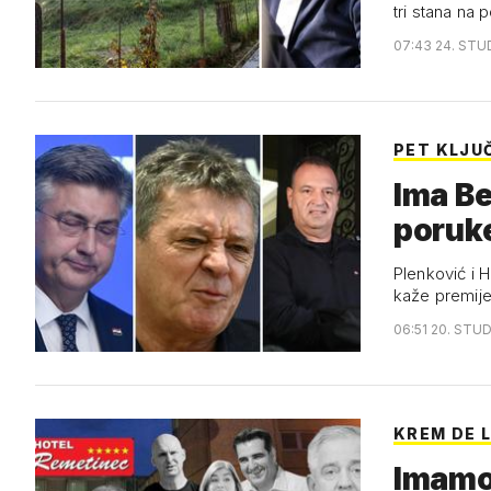
tri stana na 
07:43 24. STU
PET KLJU
Ima Be
poruke
Plenković i H
kaže premije
06:51 20. STUD
KREM DE 
Imamo 