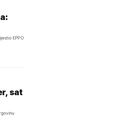
ja:
vijestio EPPO
r, sat
trgovinu