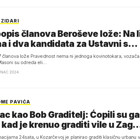
 ZIDARI
popis članova Beroševe lože: Na li
 i dva kandidata za Ustavni s…
 članova lože Pravednost nema ni jednoga kovinotokara, vozača vi
Masoni su odreda eli…
INAC 2024.
OME PAVIĆA
ac kao Bob Graditelj: Ćopili su ga
kad je krenuo graditi vile u Zag
acijama 24sata, u Kozarčevoj je planirao graditi klasičnu urbanu 