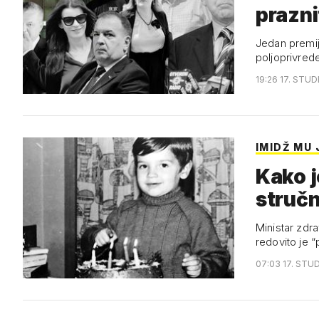
prazni
Jedan premij
poljoprivred
19:26 17. STUD
IMIDŽ MU 
Kako j
stručn
Ministar zdra
redovito je 
07:03 17. STUD