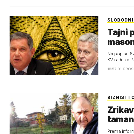
SLOBODNI
Tajni 
masona
Na popisu 67
KV radnika. 
18:57 01. PROS
BIZNISI T
Zrikav
taman 
Prema inform