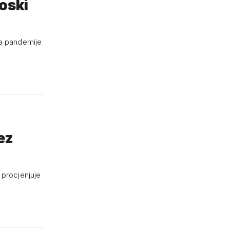
ja pandemije
ez
 procjenjuje