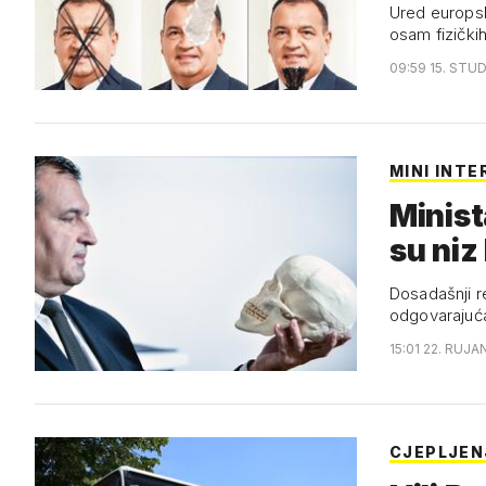
Ured europsk
osam fizičkih
09:59 15. STUD
MINI INTE
Minist
su niz
Dosadašnji r
odgovarajuća
15:01 22. RUJA
CJEPLJEN