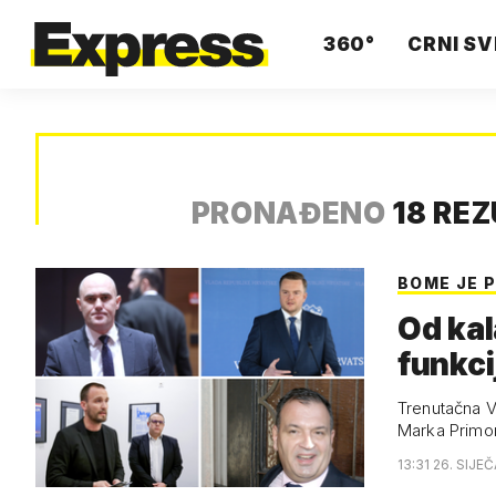
360°
CRNI SV
PRONAĐENO
18 RE
BOME JE 
Od kal
funkci
Trenutačna Vl
Marka Primor
13:31 26. SIJE