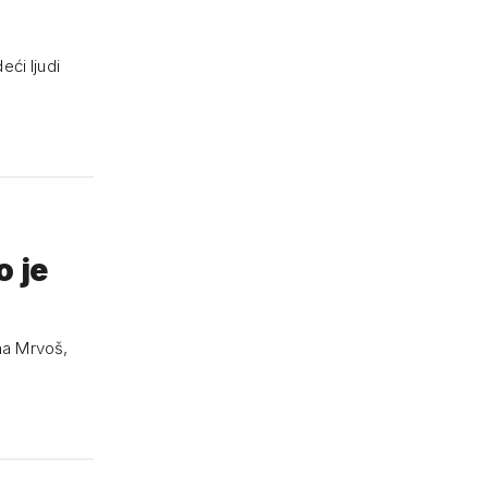
ći ljudi
o je
ana Mrvoš,