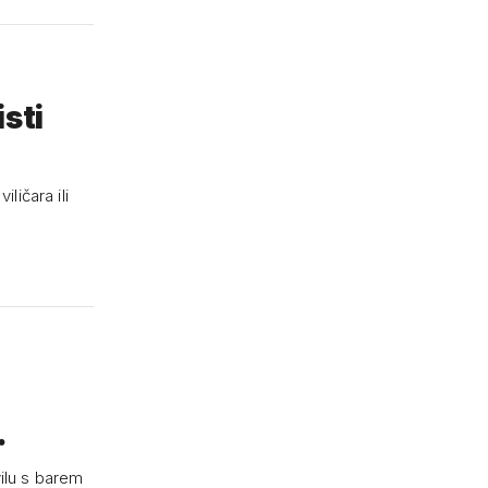
sti
ličara ili
…
vilu s barem