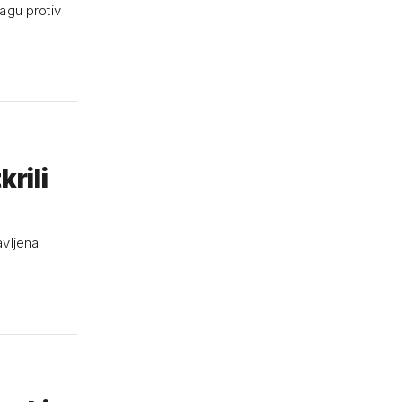
agu protiv
krili
avljena