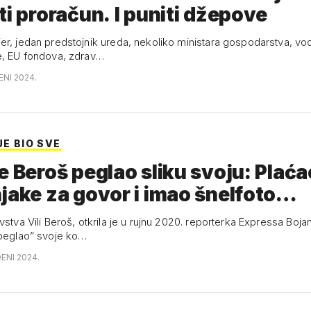
ti proračun. I puniti džepove
er, jedan predstojnik ureda, nekoliko ministara gospodarstva, vode
e, EU fondova, zdrav…
ENI 2024.
JE BIO SVE
e Beroš peglao sliku svoju: Plaća
jake za govor i imao šnelfoto…
vstva Vili Beroš, otkrila je u rujnu 2020. reporterka Expressa Boj
“peglao” svoje ko…
ENI 2024.