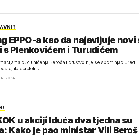
LAVNI?
g EPPO-a kao da najavljuje novi
 s Plenkovićem i Turudićem
rmacijama oko uhićenja Beroša i društvo nije se spominjao Ured 
 postojala paraleln…
ENI 2024.
N!
K u akciji Iduća dva tjedna su
a: Kako je pao ministar Vili Beroš