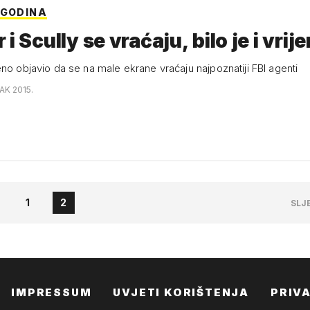
 GODINA
 i Scully se vraćaju, bilo je i vrij
no objavio da se na male ekrane vraćaju najpoznatiji FBI agenti
AK 2015.
1
2
SLJ
IMPRESSUM
UVJETI KORIŠTENJA
PRIV