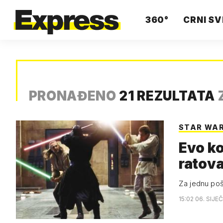
360°
CRNI SV
PRONAĐENO
21 REZULTATA
STAR WA
Evo ko
ratova
Za jednu pošt
15:02 06. SIJE