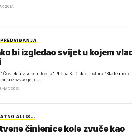
AK 2017.
 PREDVIĐANJA
ko bi izgledao svijet u kojem vla
i
'"Čovjek u visokom tornju" Philipa K. Dicka - autora "Blade runne
serija izazvao je m…
SINAC 2015.
ATNO ALI IS…
vene činjenice koje zvuče kao