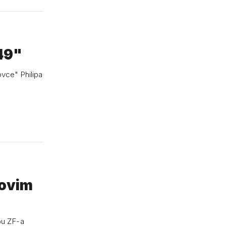
049"
govim
bu ZF-a