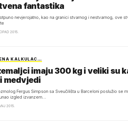
tvena fantastika
otpuno nevjerojatno, kao na granici stvarnog i nestvarnog, ove st
ite
TOPAD 2015.
ENA KALKULAC…
emaljci imaju 300 kg i veliki su 
i medvjedi
ozmolog Fergus Simpson sa Sveučilišta u Barceloni poslužio se
čunao izgled izvanzem…
ANJ 2015.