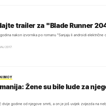
ajte trailer za "Blade Runner 2
nakon izvornika po romanu "Sanjaju li androidi električne ovce" Philipa
ANJ 2017.
NIMOY
anija: Žene su bile lude za nje
ć dvije godine od njegove smrti, a on je još uvijek zvijezda na ne