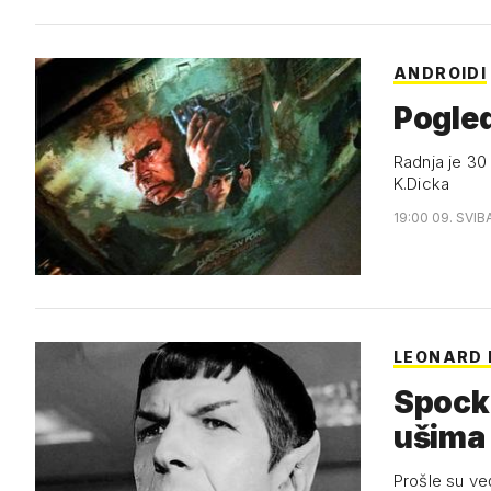
ANDROIDI
Pogled
Radnja je 30 godina 
K.Dicka
19:00 09. SVIB
LEONARD 
Spockm
ušima
Prošle su ve