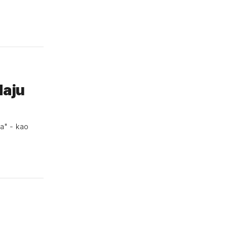
daju
ra" - kao