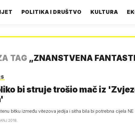
IJET
POLITIKA I DRUŠTVO
KULTURA
EK
ZA TAG
„
ZNANSTVENA FANTAST
RS
liko bi struje trošio mač iz 'Zvje
'
enu bitku između vitezova jedija i sitha bila bi potrebna cijela NE
ČANJ 2018.