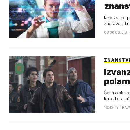
znans
Iako zvuče p
zapravo istin
08:30 08. LIS
ZNANSTV
Izvanz
polarn
Španjolski k
kako bi izra
13:43 15. TRAV