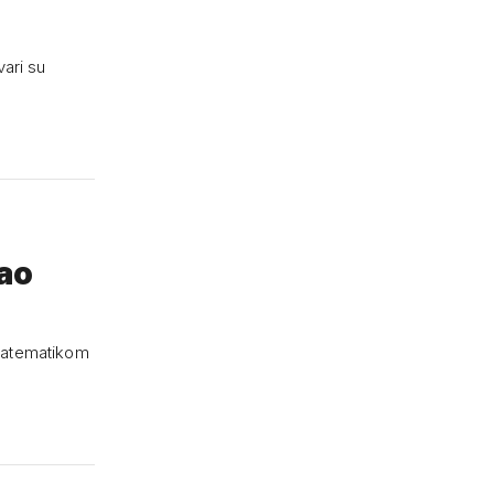
vari su
kao
 matematikom