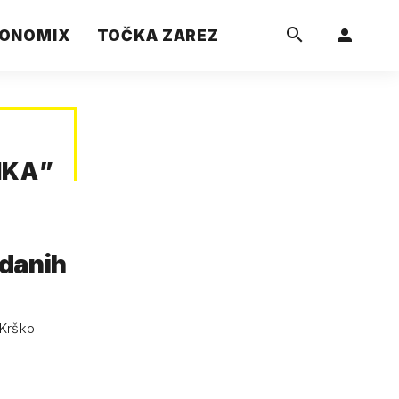
ONOMIX
TOČKA ZAREZ
IKA
”
zdanih
 Krško