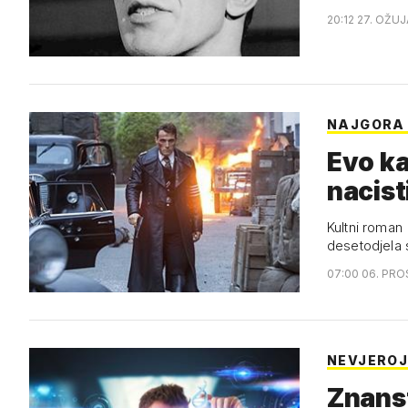
20:12 27. OŽUJ
NAJGORA
Evo ka
nacist
Kultni roman 
desetodjela 
07:00 06. PRO
NEVJEROJ
Znanst