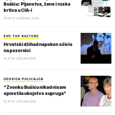
Bušiću: Pijanstva, žene i ruska
krtica u CIA-i
19:00 17. SIJEČANJ 2026.
EVO TOP KULTURE
Hrvatski džihad napokon oživio
na pozornici
14:27 19. OŽUJAK 2018.
UDOVICA POLICAJCA
"Zvonku Bušiću nikad nisam
oprostila ubojstvo supruga"
15:41 03. OŽUJAK 2018.