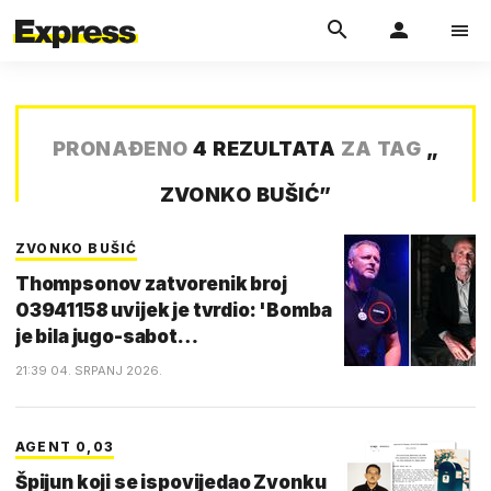
PRONAĐENO
4 REZULTATA
ZA TAG
„
ZVONKO BUŠIĆ
”
ZVONKO BUŠIĆ
Thompsonov zatvorenik broj
03941158 uvijek je tvrdio: 'Bomba
je bila jugo-sabot…
21:39 04. SRPANJ 2026.
AGENT 0,03
Špijun koji se ispovijedao Zvonku