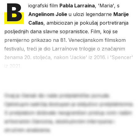
B
iografski film
Pabla Larraína
, 'Maria', s
Angelinom Jolie
u ulozi legendarne
Marije
Callas
, ambiciozan je pokušaj portretiranja
posljednjih dana slavne sopranistice. Film, koji se
premijerno prikazao na 81. Venecijanskom filmskom
festivalu, treći je dio Larraínove trilogije o značajnim
ženama 20. stoljeća, nakon 'Jackie' iz 2016. i 'Spencer'
iz 2021.
Ovaj je članak dio naše pretplatničke ponude.
Cjelokupni sadržaj dostupan je isključivo pretplatnicima.
S pretplatom dobivate neograničen pristup svim našim
arhiviranim člancima, ekskluzivnim intervjuima i
stručnim analizama.