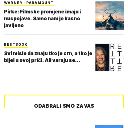
WARNER I PARAMOUNT
Pirke: Filmske promjene imaju i
nuspojave. Samo nam je kasno
javljeno
BESTBOOK
Svi misle da znaju tko je crn, a tko je
bijel u ovoj priči. Ali varaju se...