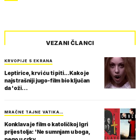
VEZANI ČLANCI
KRVOPIJE S EKRANA
Leptirice, krvi ću ti piti...Kako je
najstrašniji jugo-film bio ključan
da 'oži…
MRAČNE TAJNE VATIKA…
Konklava je film o katoličkoj Igri
prijestolja: 'Ne sumnjam u boga,
nego u crkv…