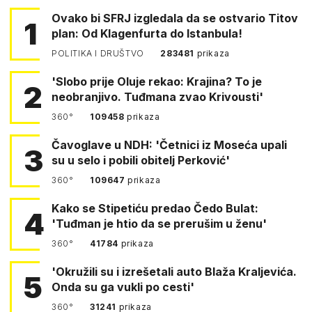
Ovako bi SFRJ izgledala da se ostvario Titov
1
plan: Od Klagenfurta do Istanbula!
POLITIKA I DRUŠTVO
283481
prikaza
'Slobo prije Oluje rekao: Krajina? To je
2
neobranjivo. Tuđmana zvao Krivousti'
360°
109458
prikaza
Čavoglave u NDH: 'Četnici iz Moseća upali
3
su u selo i pobili obitelj Perković'
360°
109647
prikaza
Kako se Stipetiću predao Čedo Bulat:
4
'Tuđman je htio da se prerušim u ženu'
360°
41784
prikaza
'Okružili su i izrešetali auto Blaža Kraljevića.
5
Onda su ga vukli po cesti'
360°
31241
prikaza