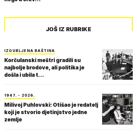
JOŠ IZ RUBRIKE
IZGUBLJENA BAŠTINA
Korčulanski meštri gradili su
najbolje brodove, ali politika je
došla i ubila t…
1947. - 2026.
Milivoj Puhlovski: Otišao je redatelj
koji je stvorio djetinjstvo jedne
zemlje