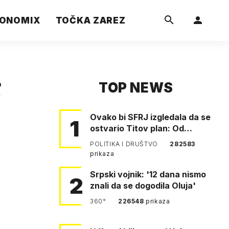
ONOMIX
TOČKA ZAREZ
TOP NEWS
a
Ovako bi SFRJ izgledala da se
1
ostvario Titov plan: Od
Klagenfurta do Istanbula!
POLITIKA I DRUŠTVO
282583
prikaza
Srpski vojnik: '12 dana nismo
2
znali da se dogodila Oluja'
360°
226548
prikaza