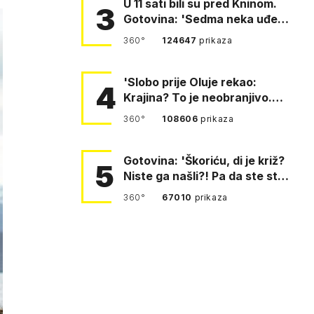
U 11 sati bili su pred Kninom.
3
Gotovina: 'Sedma neka uđe,
4. gardijska neka g…
360°
124647
prikaza
'Slobo prije Oluje rekao:
4
Krajina? To je neobranjivo.
Tuđmana zvao Krivousti'
360°
108606
prikaza
Gotovina: 'Škoriću, di je križ?
5
Niste ga našli?! Pa da ste stali
i pitali fratr…
360°
67010
prikaza