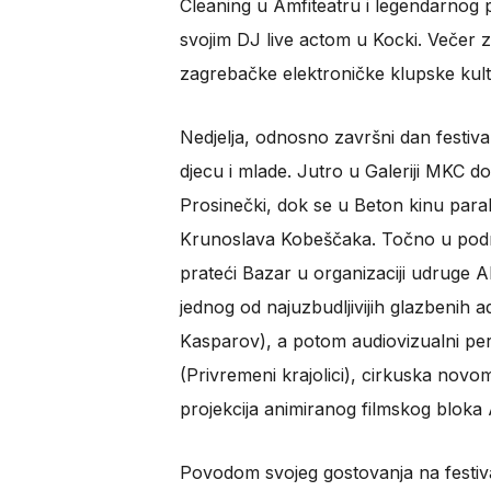
Cleaning u Amfiteatru i legendarnog p
svojim DJ live actom u Kocki. Večer
zagrebačke elektroničke klupske kult
Nedjelja, odnosno završni dan festival
djecu i mlade. Jutro u Galeriji MKC d
Prosinečki, dok se u Beton kinu para
Krunoslava Kobeščaka. Točno u podne
prateći Bazar u organizaciji udruge A
jednog od najuzbudljivijih glazbenih 
Kasparov), a potom audiovizualni pe
(Privremeni krajolici), cirkuska nov
projekcija animiranog filmskog bloka
Povodom svojeg gostovanja na festiva