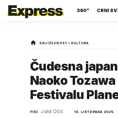
360°
CRNI SV
KNJIŽEVNOST I KULTURA
Čudesna japan
Naoko Tozawa u
Festivalu Plan
Julia Očić
PIŠE
10. LISTOPADA 2025.