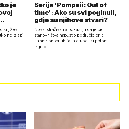
tko je
Serija 'Pompeii: Out of
 ovoj
time': Ako su svi poginuli,
..
gdje su njihove stvari?
ao književni
Nova istraživanja pokazuju da je dio
ko ne izlazi
stanovništva napustio područje prije
najsmrtonosnijih faza erupcije i potom
izgrad…