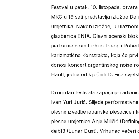
Festival u petak, 10. listopada, otva
MKC u 19 sati predstavlja izložba Da
umjetnika. Nakon izložbe, u ulaznom 
glazbenica ENIA. Glavni scenski blok
performansom Lichun Tseng i Roberta
karizmatične Konstrakte, koja će prvi
donosi koncert argentinskog noise ro
Hauff, jedne od ključnih DJ-ica svje
Drugi dan festivala započinje radion
Ivan Yuri Jurić. Slijede performativn
plesne izvedbe japanske plesačice i k
plesne umjetnice Anje Miličić (Definin
deib13 (Lunar Dust). Vrhunac večeri