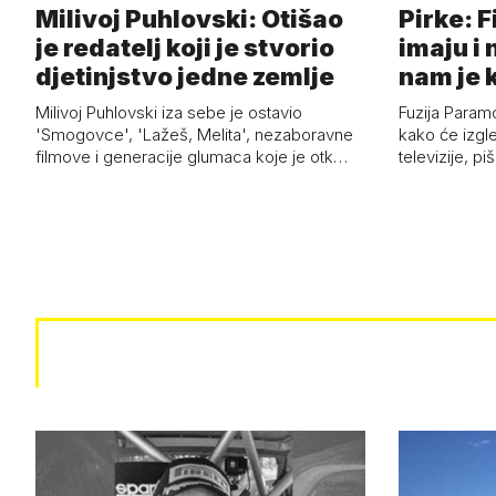
Milivoj Puhlovski: Otišao
Pirke: 
je redatelj koji je stvorio
imaju i
djetinjstvo jedne zemlje
nam je 
Milivoj Puhlovski iza sebe je ostavio
Fuzija Param
'Smogovce', 'Lažeš, Melita', nezaboravne
kako će izgle
filmove i generacije glumaca koje je otk…
televizije, p