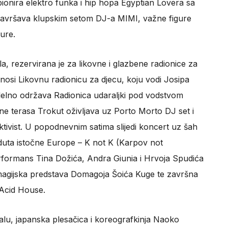
ionira elektro funka i hip hopa Egyptian Lovera sa
 završava klupskim setom DJ-a MIMI, važne figure
ure.
a, rezervirana je za likovne i glazbene radionice za
onosi Likovnu radionicu za djecu, koju vodi Josipa
lelno održava Radionica udaraljki pod vodstvom
 terasa Trokut oživljava uz Porto Morto DJ set i
ktivist. U popodnevnim satima slijedi koncert uz šah
aduta istočne Europe – K not K (Karpov not
rformans Tina Dožića, Andra Giunia i Hrvoja Spudića
omagijska predstava Domagoja Šoića Kuge te završna
 Acid House.
lu, japanska plesačica i koreografkinja Naoko