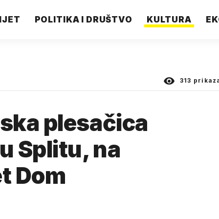
IJET
POLITIKA I DRUŠTVO
KULTURA
EK
313
prikaz
ska plesačica
 Splitu, na
et Dom