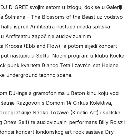
ra DJ D-GREE svojim setom u Izlogu, dok se u Galeriji
ria Šolmana – The Blossoms of the Beast uz vodstvo
hallu ispred Amfiteatra nastupa mlada splitska
 u Amfiteatru započinje audiovizualnim
 Kroosa (Ebb and Flow), a potom slijedi koncert
 put nastupiti u Splitu. Noćni program u klubu Kocka
ck punk kvarteta Blanco Teta i završni set Helene
tske underground techno scene.
icom DJ-inga s gramofonima u Beton kinu koju vodi
e šetnje Razgovori s Domom 1# Cirkus Kolektiva,
oreografkinje Naoko Tozawe (Kinetic Art) i splitske
g One’s Self) te audiovizualni performans Billy Roisz i
 donosi koncert londonskog art rock sastava Dry