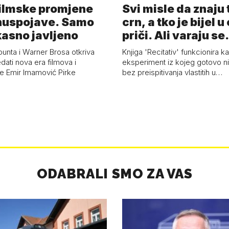
Filmske promjene
Svi misle da znaju 
 nuspojave. Samo
crn, a tko je bijel u
kasno javljeno
priči. Ali varaju se.
ounta i Warner Brosa otkriva
Knjiga 'Recitativ' funkcionira k
dati nova era filmova i
eksperiment iz kojeg gotovo nit
iše Emir Imamović Pirke
bez preispitivanja vlastitih u…