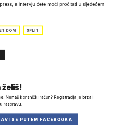
ress, a intervju ćete moći pročitati u sljedećem
NET DOM
SPLIT
 želiš!
se. Nemaš korisnički račun? Registracija je brza i
 u raspravu.
JAVI SE
PUTEM FACEBOOKA