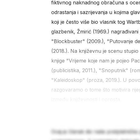
fiktivnog naknadnog obračuna s ocem, 
odrastanja i sazrijevanja u kojima gl
koji je često više bio vlasnik tog War
glazbenik, Žmirić (1969.) nagrađivani
"Blockbuster" (2009.), "Putovanje de
(2018.). Na književnu je scenu stupio 
knjige "Vrijeme koje nam je pojeo Pa
(publicistika, 2011.), "Snoputnik" (r
"Kaleidoskop" (proza, 2019.). U povo
razgovaramo o tome što motivira njego
između književnosti i oprosta.
Ovaj je članak dio naše pretplatničke