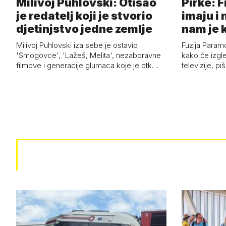
Milivoj Puhlovski: Otišao
Pirke: 
je redatelj koji je stvorio
imaju i
djetinjstvo jedne zemlje
nam je 
Milivoj Puhlovski iza sebe je ostavio
Fuzija Param
'Smogovce', 'Lažeš, Melita', nezaboravne
kako će izgle
filmove i generacije glumaca koje je otk…
televizije, p