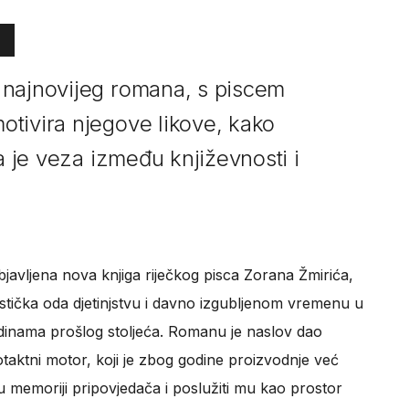
 najnovijeg romana, s piscem
tivira njegove likove, kako
ja je veza između književnosti i
javljena nova knjiga riječkog pisca Zorana Žmirića,
istička oda djetinjstvu i davno izgubljenom vremenu u
 godinama prošlog stoljeća. Romanu je naslov dao
otaktni motor, koji je zbog godine proizvodnje već
 memoriji pripovjedača i poslužiti mu kao prostor