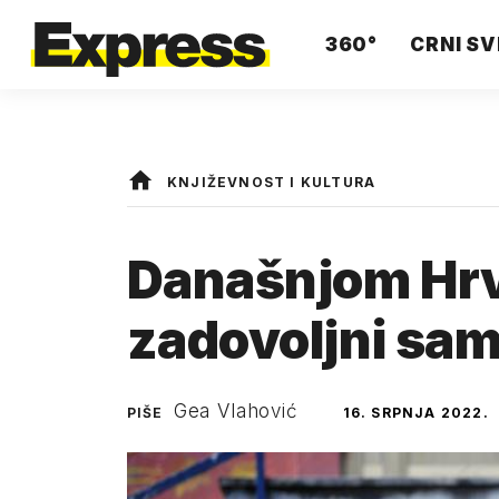
360°
CRNI SV
KNJIŽEVNOST I KULTURA
Današnjom Hrv
zadovoljni samo
Gea Vlahović
PIŠE
16. SRPNJA 2022.