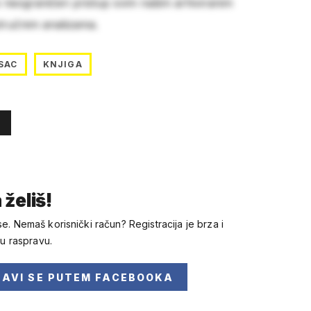
e neograničen pristup svim našim arhiviranim
stručnim analizama.
SAC
KNJIGA
 želiš!
se. Nemaš korisnički račun? Registracija je brza i
 u raspravu.
JAVI SE
PUTEM FACEBOOKA