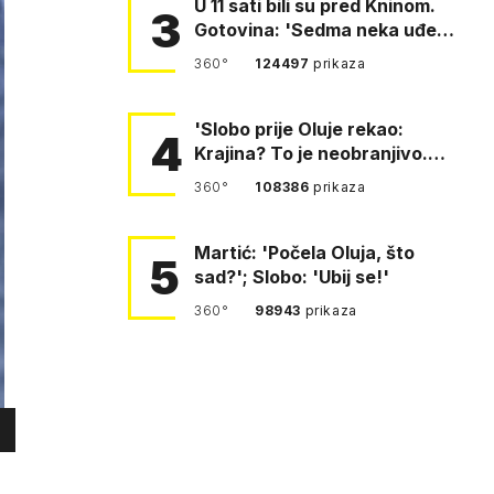
U 11 sati bili su pred Kninom.
3
Gotovina: 'Sedma neka uđe,
4. gardijska neka g…
360°
124497
prikaza
'Slobo prije Oluje rekao:
4
Krajina? To je neobranjivo.
Tuđmana zvao Krivousti'
360°
108386
prikaza
Martić: 'Počela Oluja, što
5
sad?'; Slobo: 'Ubij se!'
360°
98943
prikaza