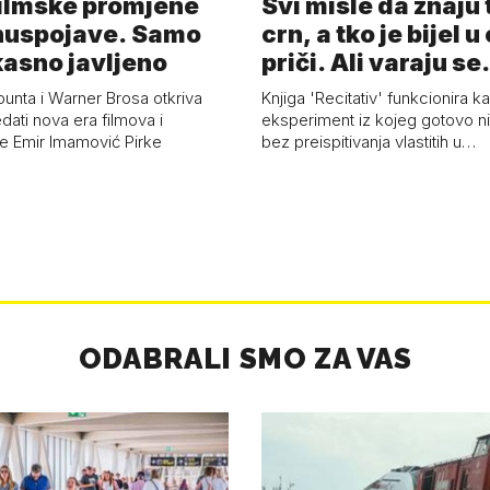
Filmske promjene
Svi misle da znaju 
 nuspojave. Samo
crn, a tko je bijel u
kasno javljeno
priči. Ali varaju se.
ounta i Warner Brosa otkriva
Knjiga 'Recitativ' funkcionira k
dati nova era filmova i
eksperiment iz kojeg gotovo nit
iše Emir Imamović Pirke
bez preispitivanja vlastitih u…