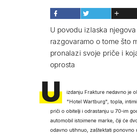
U povodu izlaska njegova
razgovaramo o tome što mo
pronalazi svoje priče i ko
oprosta
U
izdanju Frakture nedavno je ob
"Hotel Wartburg", topla, intim
priči o obitelji i odrastanju u 70-im
automobil istoimene marke, čiji će dv
odavno utihnuo, zaštektati ponovno u