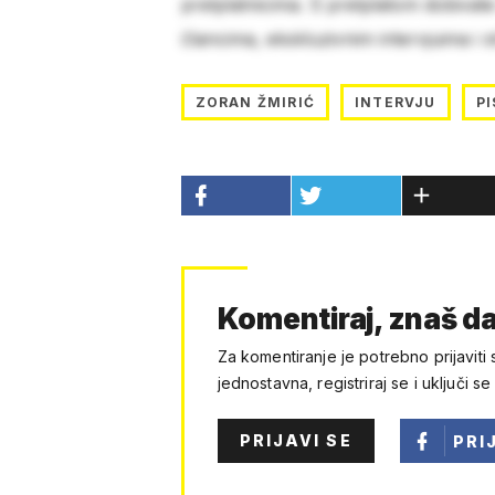
pretplatnicima. S pretplatom dobivat
člancima, ekskluzivnim intervjuima i 
ZORAN ŽMIRIĆ
INTERVJU
PI
Komentiraj, znaš da
Za komentiranje je potrebno prijaviti 
jednostavna, registriraj se i uključi se
PRIJAVI SE
PRI