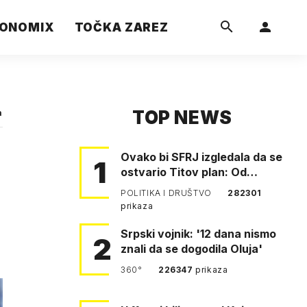
ONOMIX
TOČKA ZAREZ
TOP NEWS
a
Ovako bi SFRJ izgledala da se
1
ostvario Titov plan: Od
Klagenfurta do Istanbula!
POLITIKA I DRUŠTVO
282301
prikaza
Srpski vojnik: '12 dana nismo
2
znali da se dogodila Oluja'
360°
226347
prikaza