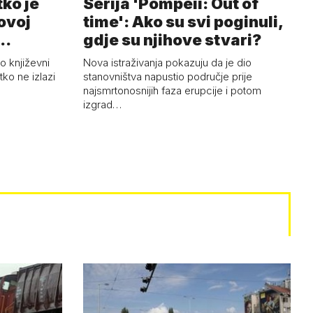
tko je
Serija 'Pompeii: Out of
 ovoj
time': Ako su svi poginuli,
..
gdje su njihove stvari?
ao književni
Nova istraživanja pokazuju da je dio
ko ne izlazi
stanovništva napustio područje prije
najsmrtonosnijih faza erupcije i potom
izgrad…