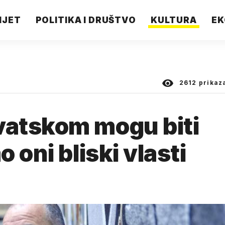
IJET
POLITIKA I DRUŠTVO
KULTURA
EK
2612
prikaz
atskom mogu biti
 oni bliski vlasti