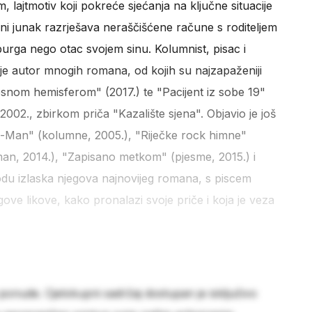
lajtmotiv koji pokreće sjećanja na ključne situacije
avni junak razrješava neraščišćene račune s roditeljem
tburga nego otac svojem sinu. Kolumnist, pisac i
 je autor mnogih romana, od kojih su najzapaženiji
snom hemisferom" (2017.) te "Pacijent iz sobe 19"
2002., zbirkom priča "Kazalište sjena". Objavio je još
c-Man" (kolumne, 2005.), "Riječke rock himne"
oman, 2014.), "Zapisano metkom" (pjesme, 2015.) i
du izlaska njegova najnovijeg romana, s piscem
ve likove, kako pronalazi svoje priče i koja je veza
 ponude. Cjelokupni sadržaj dostupan je isključivo