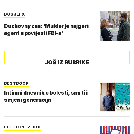
DOSJEI X
Duchovny zna: 'Mulder je najgori
agent u povijesti FBI-a'
JOŠ IZ RUBRIKE
BESTBOOK
Intimni dnevnik o bolesti, smrti i
smjeni generacija
FELJTON. 2. DIO