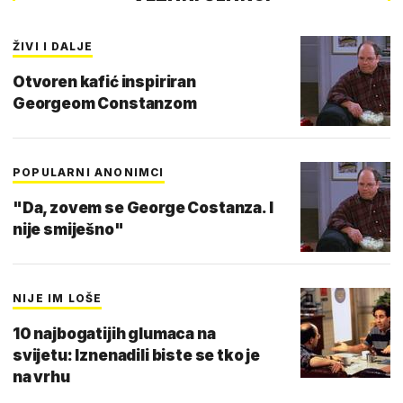
ŽIVI I DALJE
Otvoren kafić inspiriran
Georgeom Constanzom
POPULARNI ANONIMCI
"Da, zovem se George Costanza. I
nije smiješno"
NIJE IM LOŠE
10 najbogatijih glumaca na
svijetu: Iznenadili biste se tko je
na vrhu