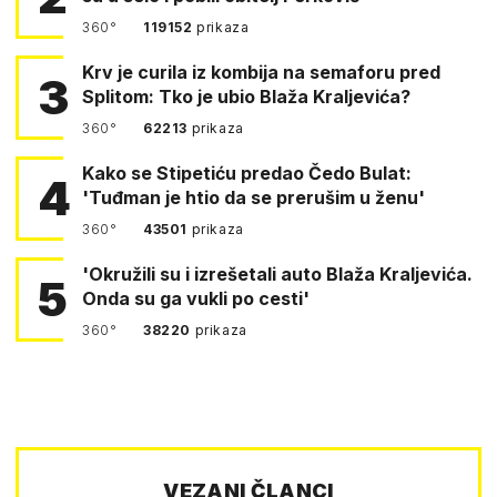
360°
119152
prikaza
Krv je curila iz kombija na semaforu pred
3
Splitom: Tko je ubio Blaža Kraljevića?
360°
62213
prikaza
Kako se Stipetiću predao Čedo Bulat:
4
'Tuđman je htio da se prerušim u ženu'
360°
43501
prikaza
'Okružili su i izrešetali auto Blaža Kraljevića.
5
Onda su ga vukli po cesti'
360°
38220
prikaza
VEZANI ČLANCI