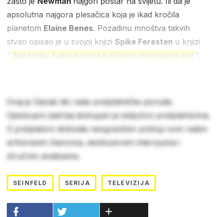
zašto je
Newman
najgori poštar na svijetu. Ili da je
apsolutna najgora plesačica koja je ikad kročila
planetom
Elaine Benes
. Pozadinu mnoštva takvih
stvari opisao je u svojoj knjizi
Spike Feresten
u knjizi
"
Seinfeldia: Kako je serija o ničemu promijenila sve
".
Ovaj je članak dio naše pretplatničke ponude.
Cjelokupni sadržaj dostupan je isključivo pretplatnicima.
S pretplatom dobivate neograničen pristup svim našim
arhiviranim člancima, ekskluzivnim intervjuima i
stručnim analizama.
SEINFELD
SERIJA
TELEVIZIJA