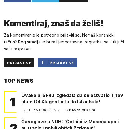
Komentiraj, znaš da želiš!
Za komentiranje je potrebno prijaviti se. Nemaš korisnički
račun? Registracija je brza i jednostavna, registriraj se i uključi
se u raspravu.
PRIJAVI SE
PRIJAVI SE
PUTEM
TOP NEWS
FACEBOOKA
Ovako bi SFRJ izgledala da se ostvario Titov
1
plan: Od Klagenfurta do Istanbula!
POLITIKA I DRUŠTVO
284575
prikaza
Čavoglave u NDH: 'Četnici iz Moseća upali
2
su u selo i pobili obitelj Perković'