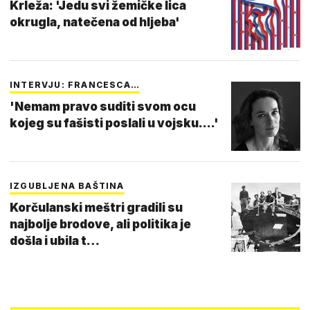
Krleža: 'Jedu svi žemičke lica
okrugla, natečena od hljeba'
INTERVJU: FRANCESCA…
'Nemam pravo suditi svom ocu
kojeg su fašisti poslali u vojsku....'
IZGUBLJENA BAŠTINA
Korčulanski meštri gradili su
najbolje brodove, ali politika je
došla i ubila t…