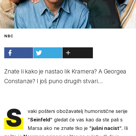
NBC
Znate li kako je nastao lik Kramera? A Georgea
Constanze? I još puno drugih stvari...
S
vaki pošteni obožavatelj humoristične serije
"
Seinfeld
" gledat će vas kao da ste pali s
Marsa ako ne znate tko je "
jušni nacist
". Ili