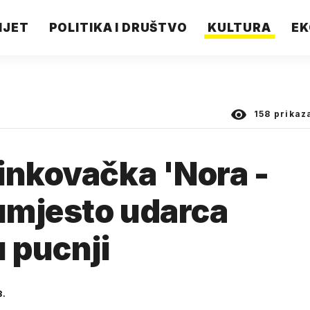
IJET
POLITIKA I DRUŠTVO
KULTURA
EK
158
prikaz
inkovačka 'Nora -
 umjesto udarca
u pucnji
3.