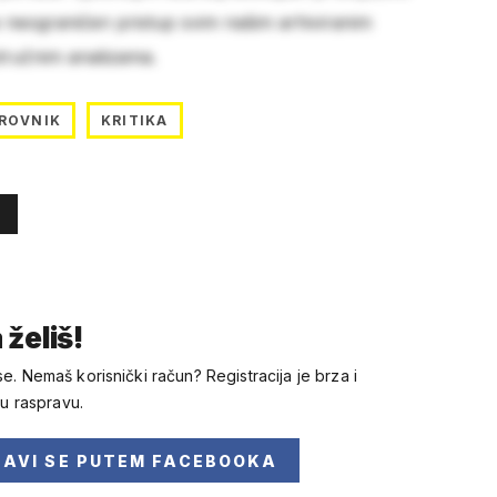
e neograničen pristup svim našim arhiviranim
stručnim analizama.
ROVNIK
KRITIKA
 želiš!
se. Nemaš korisnički račun? Registracija je brza i
 u raspravu.
JAVI SE
PUTEM FACEBOOKA