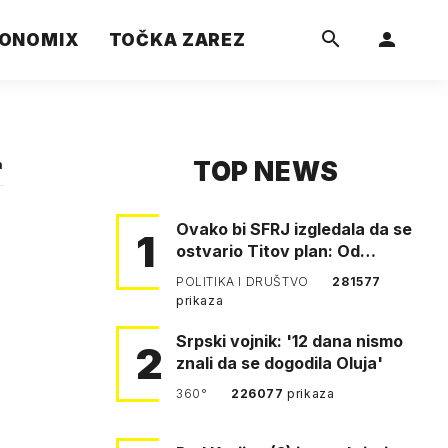
ONOMIX
TOČKA ZAREZ
TOP NEWS
a
Ovako bi SFRJ izgledala da se
1
ostvario Titov plan: Od
Klagenfurta do Istanbula!
POLITIKA I DRUŠTVO
281577
prikaza
Srpski vojnik: '12 dana nismo
2
znali da se dogodila Oluja'
360°
226077
prikaza