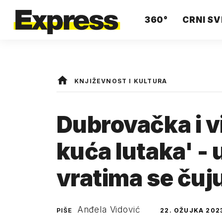
360°
CRNI SV
KNJIŽEVNOST I KULTURA
Dubrovačka i v
kuća lutaka' -
vratima se čuj
Anđela Vidović
PIŠE
22. OŽUJKA 202