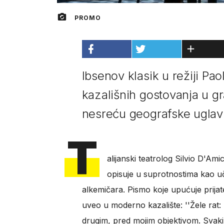
PROMO
Ibsenov klasik u režiji Pa
kazališnih gostovanja u gr
nesreću geografske uglavl
T
alijanski teatrolog Silvio D'Am
opisuje u suprotnostima kao uč
alkemičara. Pismo koje upućuje prijat
uveo u moderno kazalište: ''Žele rat:
drugim, pred mojim objektivom. Svak