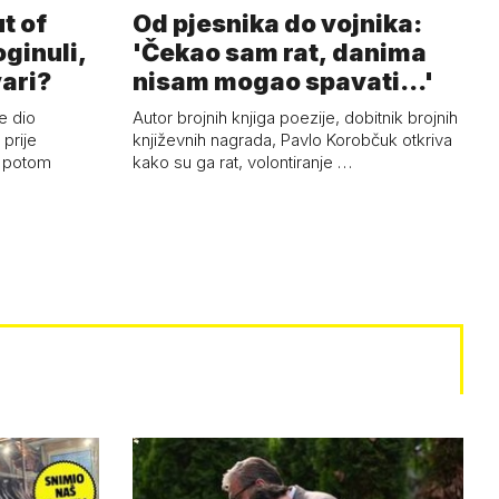
t of
Od pjesnika do vojnika:
oginuli,
'Čekao sam rat, danima
vari?
nisam mogao spavati...'
e dio
Autor brojnih knjiga poezije, dobitnik brojnih
prije
književnih nagrada, Pavlo Korobčuk otkriva
i potom
kako su ga rat, volontiranje …