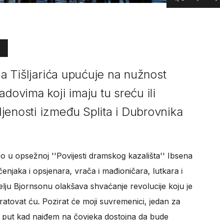
ola Tišljarića upućuje na nužnost
adovima koji imaju tu sreću ili
jenosti između Splita i Dubrovnika
ico u opsežnoj ''Povijesti dramskog kazališta'' Ibsena
enjaka i opsjenara, vrača i mađioničara, lutkara i
elju Bjornsonu olakšava shvaćanje revolucije koju je
 ratovat ću. Pozirat će moji suvremenici, jedan za
i put kad naiđem na čovjeka dostojna da bude