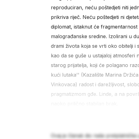
reproduciran, neću poštedjeti niti jed
prikriva riječ. Neću poštedjeti ni djet
diplomat, istaknut će fragmentarnost I
malograđanske sredine. Izolirani u d
drami života koja se vrti oko obitelji 
kao da se guše u ustajaloj atmosferi
starog prijatelja, koji će polagano raz
kući lutaka'' (Kazalište Marina Držića
Vinkovaca) radost i darežljivost, slo
pragmatizmom gđe. Linde, a na površi
naoko prilično stabilan brak.
Ovaj je članak dio naše pretplatničke