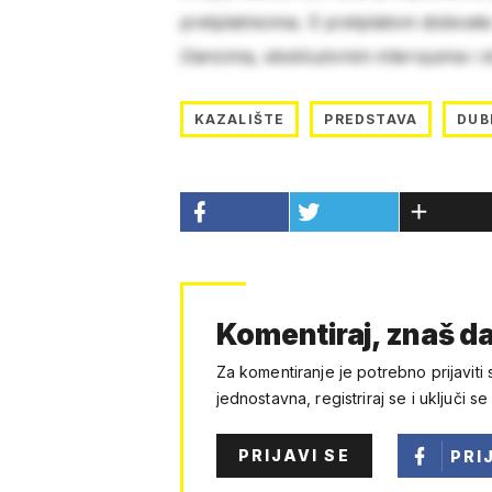
pretplatnicima. S pretplatom dobivat
člancima, ekskluzivnim intervjuima i 
KAZALIŠTE
PREDSTAVA
DUB
Komentiraj, znaš da
Za komentiranje je potrebno prijaviti 
jednostavna, registriraj se i uključi se
PRIJAVI SE
PRI