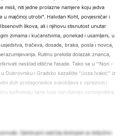
ne misli, niti jedne prolazne namjere koju jedva
eta u majčinoj utrobi". Halvdan Koht, povjesničar i
bsenovih likova, ali i njihovu stisnutost unutar
ugim zimama i kućanstvima, ponekad i usamljeni, u
i susjedstva, tračeva, dosade, braka, posla i novca,
 nerazumijevanja. Rutinu prekida dolazak znanca,
otkrivati nesklad idilične fasade. Tako se u ''Nori -
 u Dubrovniku i Gradsko kazalište ''Joza Ivakić'' iz
bodni duh protagonistice sukobljava s oprezom i
nu isplivavaju tajne koje narušavaju osmogodišnji
 ponude. Cjelokupni sadržaj dostupan je isključivo