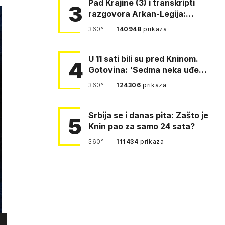
Pad Krajine (3) i transkripti
3
razgovora Arkan-Legija:
'Čujem, prelazite ustašam…
360°
140948
prikaza
U 11 sati bili su pred Kninom.
4
Gotovina: 'Sedma neka uđe,
4. gardijska neka g…
360°
124306
prikaza
Srbija se i danas pita: Zašto je
5
Knin pao za samo 24 sata?
360°
111434
prikaza