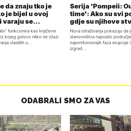
e da znaju tko je
Serija 'Pompeii: Ou
o je bijel u ovoj
time': Ako su svi p
i varaju se...
gdje su njihove st
ativ' funkcionira kao književni
Nova istraživanja pokazuju da j
z kojeg gotovo nitko ne izlazi
stanovništva napustio područje 
vanja vlastitih u…
najsmrtonosnijih faza erupcije 
izgrad…