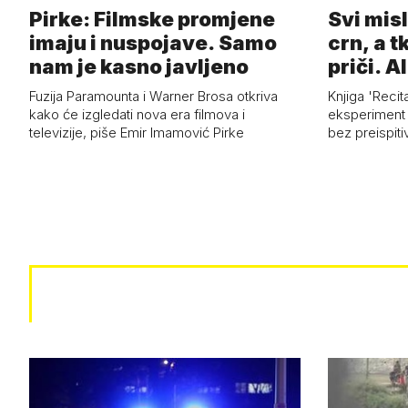
Pirke: Filmske promjene
Svi misl
imaju i nuspojave. Samo
crn, a tk
nam je kasno javljeno
priči. Al
Fuzija Paramounta i Warner Brosa otkriva
Knjiga 'Recit
kako će izgledati nova era filmova i
eksperiment i
televizije, piše Emir Imamović Pirke
bez preispiti