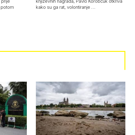
prije
književnih nagrada, Pavlo Korobčuk otkriva
i potom
kako su ga rat, volontiranje …