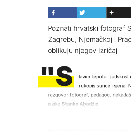
Poznati hrvatski fotograf 
Zagrebu, Njemačkoj i Pragu
oblikuju njegov izričaj
"S
lavim ljepotu, ljudskost
rukopis sunce i sjena. 
razgovor fotograf, pedagog, nekadašn
jezika
Stanko Abadžić
.