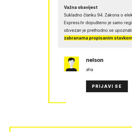
Važna obavijest
Sukladno članku 94. Zakona o elek
Express.hr dopušteno je samo regist
obvezan je prethodno se upoznati
zabranama propisanim stavkom 
nelson
aha
PRIJAVI SE