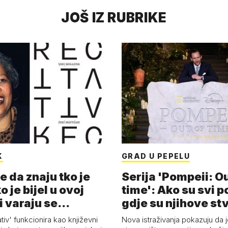
JOŠ IZ RUBRIKE
K
GRAD U PEPELU
e da znaju tko je
Serija 'Pompeii: Ou
o je bijel u ovoj
time': Ako su svi p
i varaju se...
gdje su njihove st
ativ' funkcionira kao književni
Nova istraživanja pokazuju da j