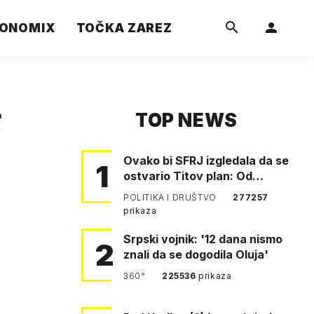
ONOMIX
TOČKA ZAREZ
TOP NEWS
a
Ovako bi SFRJ izgledala da se
1
ostvario Titov plan: Od
Klagenfurta do Istanbula!
POLITIKA I DRUŠTVO
277257
prikaza
Srpski vojnik: '12 dana nismo
2
znali da se dogodila Oluja'
360°
225536
prikaza