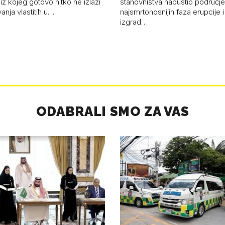
z kojeg gotovo nitko ne izlazi
stanovništva napustio područje 
vanja vlastitih u…
najsmrtonosnijih faza erupcije 
izgrad…