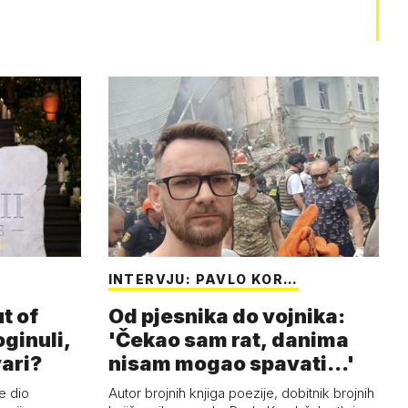
INTERVJU: PAVLO KOR…
t of
Od pjesnika do vojnika:
oginuli,
'Čekao sam rat, danima
vari?
nisam mogao spavati...'
e dio
Autor brojnih knjiga poezije, dobitnik brojnih