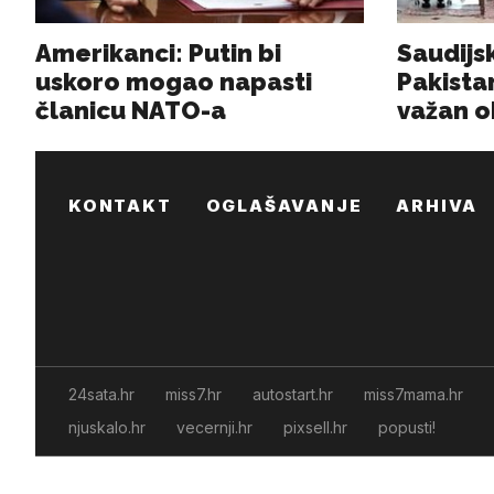
KONTAKT
OGLAŠAVANJE
ARHIVA
24sata.hr
miss7.hr
autostart.hr
miss7mama.hr
njuskalo.hr
vecernji.hr
pixsell.hr
popusti!