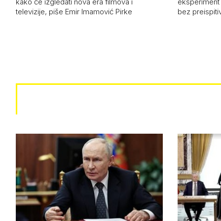
kako će izgledati nova era filmova i
eksperiment i
televizije, piše Emir Imamović Pirke
bez preispiti