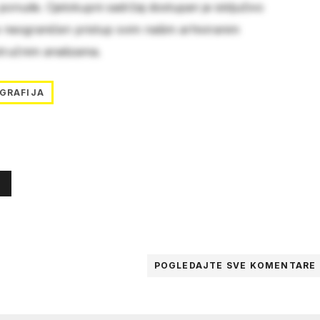
 ponude. Cjelokupni sadržaj dostupan je isključivo
e neograničen pristup svim našim arhiviranim
stručnim analizama.
GRAFIJA
POGLEDAJTE SVE
KOMENTARE