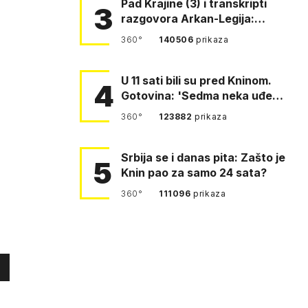
Pad Krajine (3) i transkripti
3
razgovora Arkan-Legija:
'Čujem, prelazite ustašam…
360°
140506
prikaza
U 11 sati bili su pred Kninom.
4
Gotovina: 'Sedma neka uđe,
4. gardijska neka g…
360°
123882
prikaza
Srbija se i danas pita: Zašto je
5
Knin pao za samo 24 sata?
360°
111096
prikaza