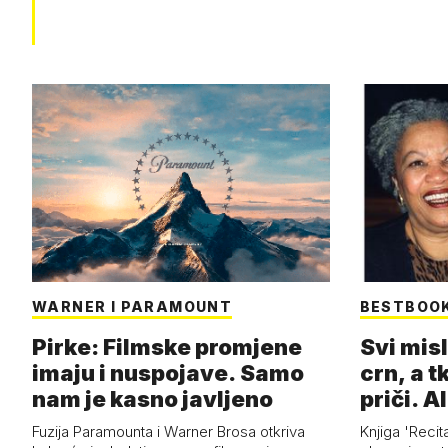
WARNER I PARAMOUNT
BESTBOO
Pirke: Filmske promjene
Svi misl
imaju i nuspojave. Samo
crn, a tk
nam je kasno javljeno
priči. Al
Fuzija Paramounta i Warner Brosa otkriva
Knjiga 'Recit