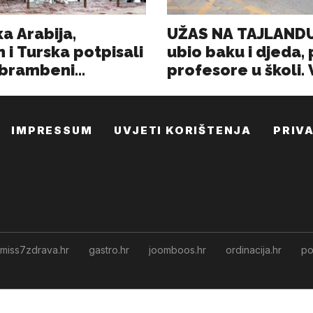
IMPRESSUM
UVJETI KORIŠTENJA
PRIV
miss7zdrava.hr
gastro.hr
joomboos.hr
ordinacija.hr
po