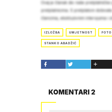
Ovaj je članak dio naše pretplatničke
pretplatnicima. S pretplatom dobivat
člancima, ekskluzivnim intervjuima i 
IZLOŽBA
UMJETNOST
FOTO
STANKO ABADŽIĆ
KOMENTARI 2