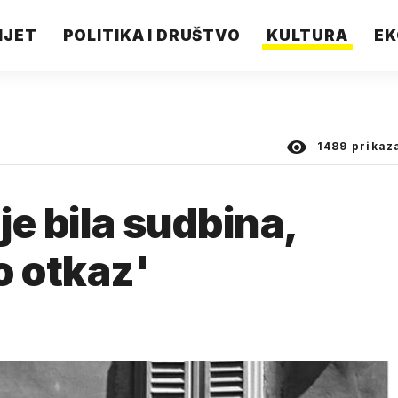
IJET
POLITIKA I DRUŠTVO
KULTURA
EK
1489
prikaz
je bila sudbina,
 otkaz'