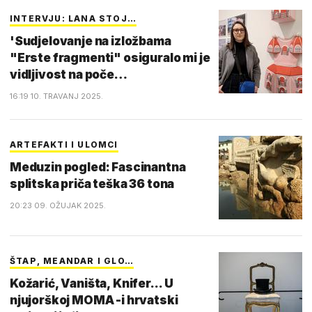
INTERVJU: LANA STOJ…
'Sudjelovanje na izložbama
"Erste fragmenti" osiguralo mi je
vidljivost na poče…
16:19 10. TRAVANJ 2025.
ARTEFAKTI I ULOMCI
Meduzin pogled: Fascinantna
splitska priča teška 36 tona
20:23 09. OŽUJAK 2025.
ŠTAP, MEANDAR I GLO…
Kožarić, Vaništa, Knifer... U
njujorškoj MOMA -i hrvatski