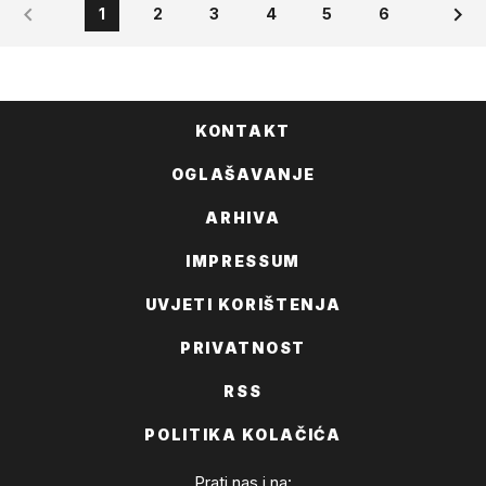
1
2
3
4
5
6
KONTAKT
OGLAŠAVANJE
ARHIVA
IMPRESSUM
UVJETI KORIŠTENJA
PRIVATNOST
RSS
POLITIKA KOLAČIĆA
Prati nas i na: