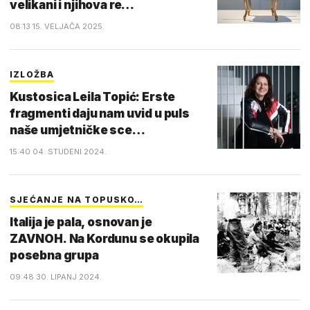
velikani i njihova re…
08:13 15. VELJAČA 2025.
IZLOŽBA
Kustosica Leila Topić: Erste
fragmenti daju nam uvid u puls
naše umjetničke sce…
15:40 04. STUDENI 2024.
SJEĆANJE NA TOPUSKO…
Italija je pala, osnovan je
ZAVNOH. Na Kordunu se okupila
posebna grupa
09:48 30. LIPANJ 2024.