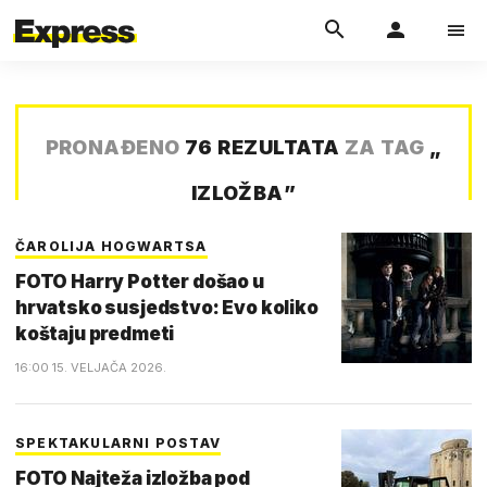
PRONAĐENO
76 REZULTATA
ZA TAG
„
IZLOŽBA
”
ČAROLIJA HOGWARTSA
FOTO Harry Potter došao u
hrvatsko susjedstvo: Evo koliko
koštaju predmeti
16:00 15. VELJAČA 2026.
SPEKTAKULARNI POSTAV
FOTO Najteža izložba pod