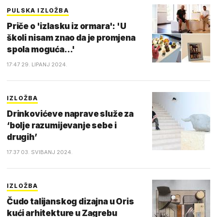
PULSKA IZLOŽBA
Priče o 'izlasku iz ormara': 'U
školi nisam znao da je promjena
spola moguća...'
17:47 29. LIPANJ 2024.
IZLOŽBA
Drinkovićeve naprave služe za
‘bolje razumijevanje sebe i
drugih’
17:37 03. SVIBANJ 2024.
IZLOŽBA
Čudo talijanskog dizajna u Oris
kući arhitekture u Zagrebu